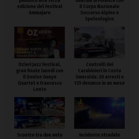
pubblico alla terza
Guardia di Finanza con
edizione del Festival
il Corpo Nazionale
Ammajare
Soccorso Alpino e
Speleologico
Ozieri Jazz Festival,
Controlli dei
gran finale lunedì con
Carabinieri in Costa
il Denise Gueye
Smeralda: 20 arresti e
Quartet e Francesco
135 denunce in un mese
Lento
Scontro tra due auto
Incidente stradale