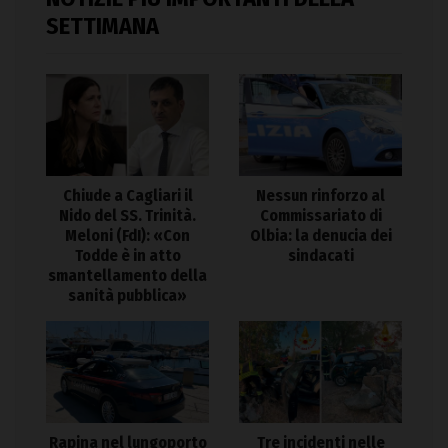
SETTIMANA
Chiude a Cagliari il
Nessun rinforzo al
Nido del SS. Trinità.
Commissariato di
Meloni (FdI): «Con
Olbia: la denucia dei
Todde è in atto
sindacati
smantellamento della
sanità pubblica»
Rapina nel lungoporto
Tre incidenti nelle