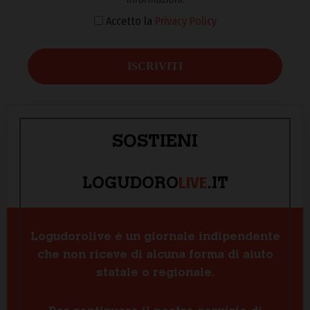
Accetto la
Privacy Policy
SOSTIENI
LIVE
LOGUDORO
.IT
Logudorolive è un giornale indipendente
che non riceve di alcuna forma di aiuto
statale o regionale.