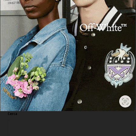
CRONACA
Incidente all’alba a Sassari: auto contro un
pilone della sopraelevata, ferito il
conducente
10 Agosto 2026, 09:14
Cerca