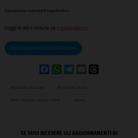
Riproduzione riservata © Logudorolive
Leggi le altre notizie su
logudorolive.it
Segui Logudorolive anche da Facebook
Facebook
WhatsApp
Telegram
Email
Threads
Arcidiocesi di Sassari
Arcivescovo Sassari
Mons. Francesco Antonio Soddu
Sassari
SE VUOI RICEVERE GLI AGGIORNAMENTI DI