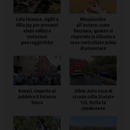
Cala Finanza, sigilli a
Rinoplastica
Villa Joy per presunti
all’estero: come
abusi edilizi e
funziona, quanto si
violazioni
risparmia in Albania e
paesaggistiche
cosa controllare prima
di prenotare
Banari, riaperto al
Olbia. Auto esce di
pubblico il Palazzo
strada sulla Statale
Tonca
125, ferita la
conducente