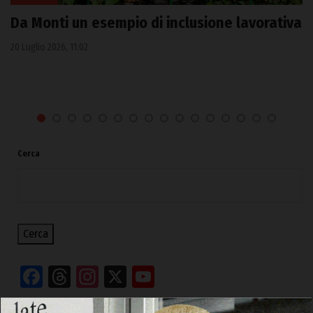
Da Monti un esempio di inclusione lavorativa
20 Luglio 2026, 11:02
Cerca
Cerca
Facebook
Threads
Instagram
X
YouTube