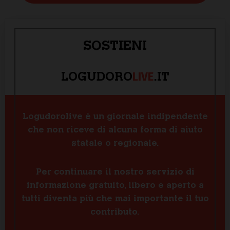
SOSTIENI
LIVE
LOGUDORO
.IT
Logudorolive è un giornale indipendente
che non riceve di alcuna forma di aiuto
statale o regionale.
Per continuare il nostro servizio di
informazione gratuito, libero e aperto a
tutti diventa più che mai importante il tuo
contributo.