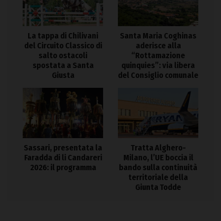
La tappa di Chilivani
Santa Maria Coghinas
del Circuito Classico di
aderisce alla
salto ostacoli
“Rottamazione
spostata a Santa
quinquies”: via libera
Giusta
del Consiglio comunale
Sassari, presentata la
Tratta Alghero-
Faradda di li Candareri
Milano, l’UE boccia il
2026: il programma
bando sulla continuità
territoriale della
Giunta Todde