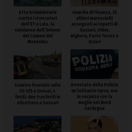
Atto intimidatorio
Guardia di Finanza, 25
contro i ricercatori
allievi marescialli
dell’ET a Lula, la
assegnati ai reparti di
condanna dell’Unione
Sassari, Olbia,
dei Comuni del
Alghero, Porto Torres e
Montalbo
Ozieri
Arrestato dalla Polizia
Scontro frontale sulla
un latitante turco, era
SS 125 a Orosei, 4
in vacanza con la
feriti: due trasferiti in
moglie nel Nord
elicottero a Sassari
Sardegna