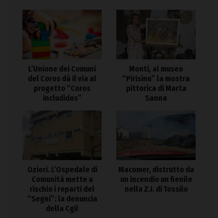
L’Unione dei Comuni
Monti, al museo
del Coros dà il via al
“Pirisinu” la mostra
progetto “Coros
pittorica di Marta
includidos”
Sanna
Ozieri. L’Ospedale di
Macomer, distrutto da
Comunità mette a
un incendio un fienile
rischio i reparti del
nella Z.I. di Tossilo
“Segni”: la denuncia
della Cgil