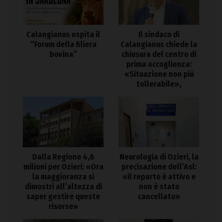
Calangianus ospita il
Il sindaco di
“Forum della filiera
Calangianus chiede la
bovina”
chiusura del centro di
prima accoglienza:
«Situazione non più
tollerabile»,
Dalla Regione 4,6
Neurologia di Ozieri, la
milioni per Ozieri: «Ora
precisazione dell’Asl:
la maggioranza si
«il reparto è attivo e
dimostri all’altezza di
non è stato
saper gestire queste
cancellato»
risorse»