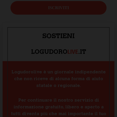
SOSTIENI
LIVE
LOGUDORO
.IT
Logudorolive è un giornale indipendente
che non riceve di alcuna forma di aiuto
statale o regionale.
Per continuare il nostro servizio di
informazione gratuito, libero e aperto a
tutti diventa più che mai importante il tuo