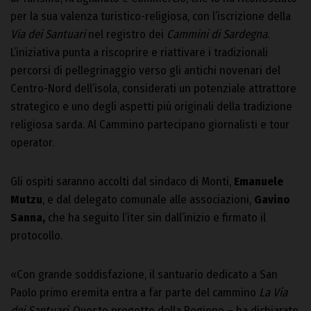
per la sua valenza turistico-religiosa, con l’iscrizione della
Via dei Santuari
nel registro dei
Cammini
di Sardegna
.
L’iniziativa punta a riscoprire e riattivare i tradizionali
percorsi di pellegrinaggio verso gli antichi novenari del
Centro-Nord dell’isola, considerati un potenziale attrattore
strategico e uno degli aspetti più originali della tradizione
religiosa sarda. Al Cammino partecipano giornalisti e tour
operator.
Gli ospiti saranno accolti dal sindaco di Monti,
Emanuele
Mutzu
, e dal delegato comunale alle associazioni,
Gavino
Sanna,
che ha seguito l’iter sin dall’inizio e firmato il
protocollo.
«Con grande soddisfazione, il santuario dedicato a San
Paolo primo eremita entra a far parte del cammino
La Via
dei Santuari
. Questo progetto della Regione – ha dichiarato