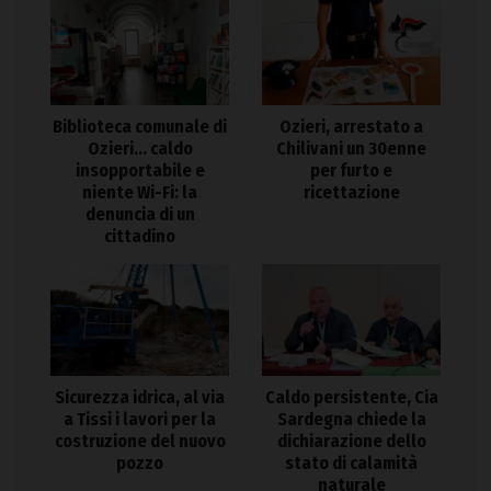
Biblioteca comunale di
Ozieri, arrestato a
Ozieri… caldo
Chilivani un 30enne
insopportabile e
per furto e
niente Wi-Fi: la
ricettazione
denuncia di un
cittadino
Sicurezza idrica, al via
Caldo persistente, Cia
a Tissi i lavori per la
Sardegna chiede la
costruzione del nuovo
dichiarazione dello
pozzo
stato di calamità
naturale