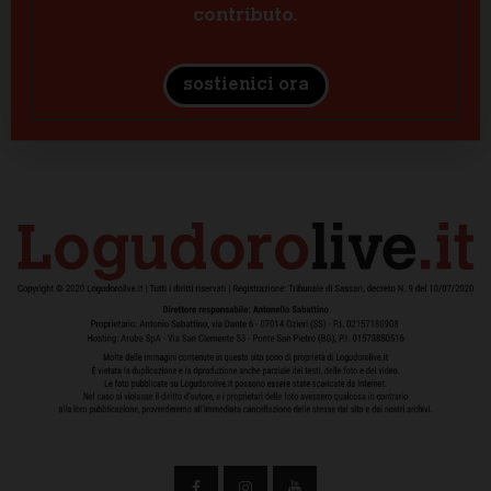
contributo.
sostienici ora