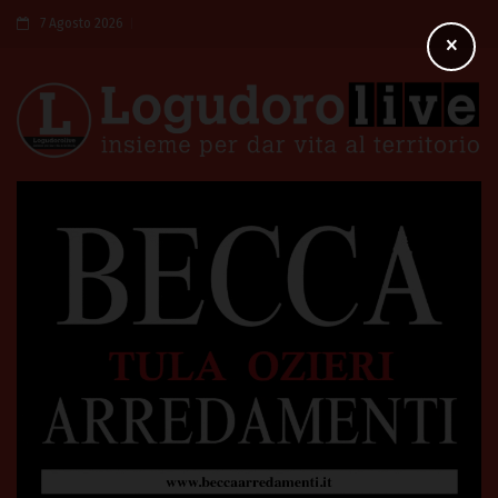
7 Agosto 2026
×