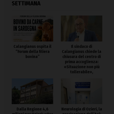
SETTIMANA
Calangianus ospita il
Il sindaco di
“Forum della filiera
Calangianus chiede la
bovina”
chiusura del centro di
prima accoglienza:
«Situazione non più
tollerabile»,
Dalla Regione 4,6
Neurologia di Ozieri, la