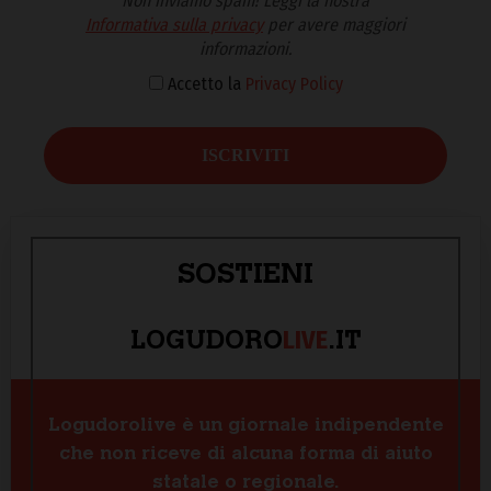
Non inviamo spam! Leggi la nostra
Informativa sulla privacy
per avere maggiori
informazioni.
Accetto la
Privacy Policy
SOSTIENI
LIVE
LOGUDORO
.IT
Logudorolive è un giornale indipendente
che non riceve di alcuna forma di aiuto
statale o regionale.