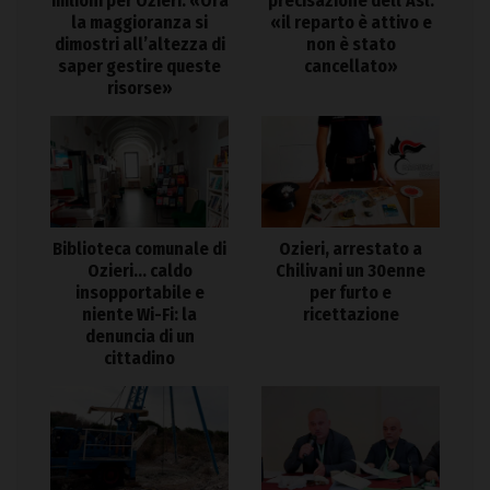
milioni per Ozieri: «Ora
precisazione dell’Asl:
la maggioranza si
«il reparto è attivo e
dimostri all’altezza di
non è stato
saper gestire queste
cancellato»
risorse»
Biblioteca comunale di
Ozieri, arrestato a
Ozieri… caldo
Chilivani un 30enne
insopportabile e
per furto e
niente Wi-Fi: la
ricettazione
denuncia di un
cittadino