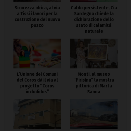
Sicurezza idrica, al via
Caldo persistente, Cia
a Tissi i lavori per la
Sardegna chiede la
costruzione del nuovo
dichiarazione dello
pozzo
stato di calamità
naturale
L’Unione dei Comuni
Monti, al museo
del Coros dà il via al
“Pirisinu” la mostra
progetto “Coros
pittorica di Marta
includidos”
Sanna