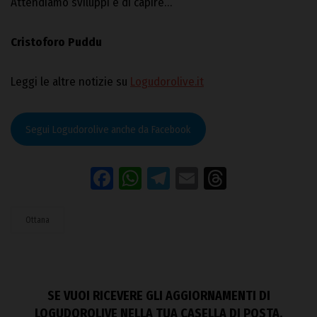
Attendiamo sviluppi e di capire…
Cristoforo Puddu
Leggi le altre notizie su
Logudorolive.it
Segui Logudorolive anche da Facebook
Facebook
WhatsApp
Telegram
Email
Threads
Ottana
SE VUOI RICEVERE GLI AGGIORNAMENTI DI
LOGUDOROLIVE NELLA TUA CASELLA DI POSTA,