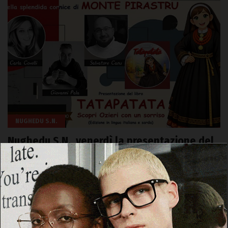
NUGHEDU S.N.
Nughedu S.N., venerdì la presentazione del
libro “Tapatata – Scopri Ozieri con un
sorriso”
23 Luglio 2026, 09:37