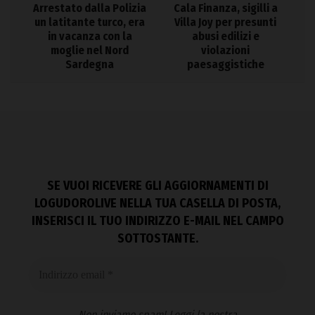
Arrestato dalla Polizia
Cala Finanza, sigilli a
un latitante turco, era
Villa Joy per presunti
in vacanza con la
abusi edilizi e
moglie nel Nord
violazioni
Sardegna
paesaggistiche
SE VUOI RICEVERE GLI AGGIORNAMENTI DI
LOGUDOROLIVE NELLA TUA CASELLA DI POSTA,
INSERISCI IL TUO INDIRIZZO E-MAIL NEL CAMPO
SOTTOSTANTE.
Non inviamo spam! Leggi la nostra