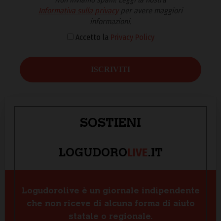
Informativa sulla privacy
per avere maggiori
informazioni.
Accetto la
Privacy Policy
SOSTIENI
LIVE
LOGUDORO
.IT
Logudorolive è un giornale indipendente
che non riceve di alcuna forma di aiuto
statale o regionale.