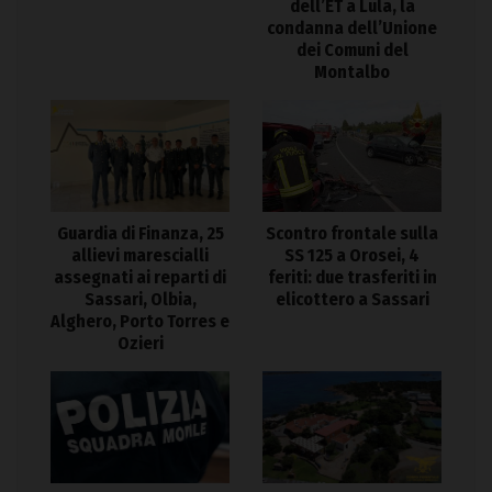
dell’ET a Lula, la
condanna dell’Unione
dei Comuni del
Montalbo
Guardia di Finanza, 25
Scontro frontale sulla
allievi marescialli
SS 125 a Orosei, 4
assegnati ai reparti di
feriti: due trasferiti in
Sassari, Olbia,
elicottero a Sassari
Alghero, Porto Torres e
Ozieri