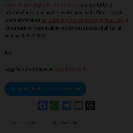
www.comune.nughedusannicolo.ss.it
ma per tutte le
informazioni si può anche inviare una mail all’indirizzo di
posta elettronica
asilonidonughedusannicolo@gmail.com
o
contattare la responsabile, dottoressa Letizia Bullitta, al
numero 079 763042.
A.C.
Leggi le altre notizie su
Logudorolive.it
Segui Logudorolive anche da Facebook
Facebook
WhatsApp
Telegram
Email
Threads
Asilo nido Nughedu
Nughedu San Nicolò