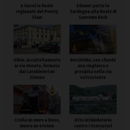
A Gavoi la finale
Edomor porta la
regionale del Poetry
Sardegna alla finale di
Slam
Sanremo Rock
Olbia. Accoltellamento
Berchidda, van sfonda
in via Veneto, fermato
una ringhiera e
dai Carabinieri un
precipita nella via
23enne
sottostante
Crolla un muro a Bono,
Atto intimidatorio
muore un 41enne
contro i ricercatori