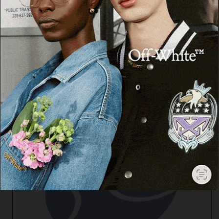
Cerca
Cerca
Facebook
Threads
Instagram
X
YouTube