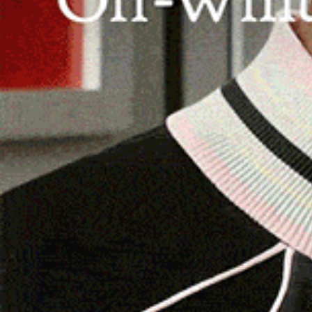
NUORO | 24 ottobre 2025.
La Statale 131 “Dir
entrambi i sensi di marcia, in località Marreri, 
rifacimento della pavimentazione stradale.
Il provvedimento di Anas sarà in vigore dalle 22
chilometro 50 e il chilometro 61 circa. Durante le
percorso alternativo che comprende la Provincia
saranno indicate sul posto tramite segnaletica
Leggi le altre notizie su
Logudorolive.it
Segui Logudorolive anche da Facebook
F