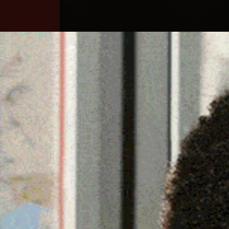
Home
Ozieri
Territorio
Sardegna
NUORO, LIMITAZIONI NO
DCN PER LAVORI DI PA
24 Ottobre 2025, 15:56