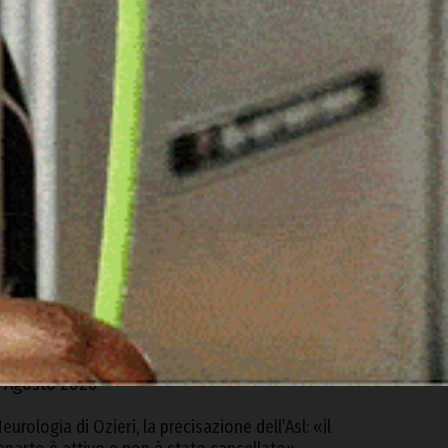
ARTICOLI RECENTI
alangianus ospita il “Forum della filiera
ovina”
 Agosto 2026
l sindaco di Calangianus chiede la chiusura del
entro di prima accoglienza: «Situazione non
iù tollerabile»,
 Agosto 2026
alla Regione 4,6 milioni per Ozieri: «Ora la
aggioranza si dimostri all’altezza di saper
estire queste risorse»
 Agosto 2026
eurologia di Ozieri, la precisazione dell’Asl: «il