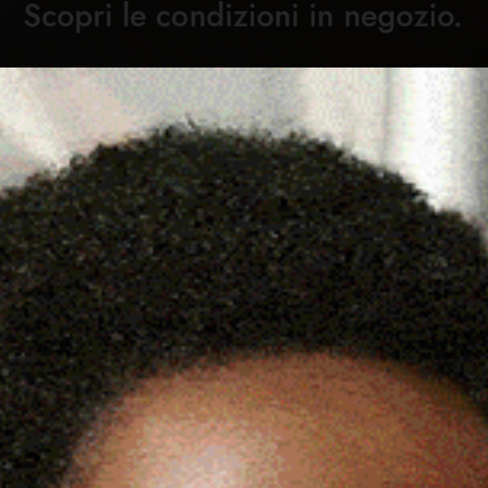
Cronaca
Attualità
Sport
Cultura
Rubric
TTURNE SULLA STATALE 131
C
VIMENTAZIONE