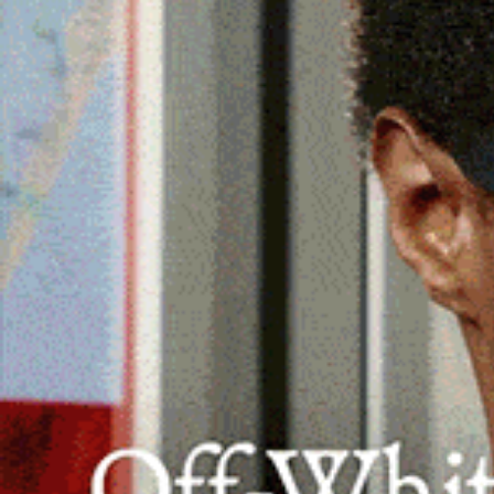
Dalle 22 di oggi alle 6 di domani sarà ch
il km 61.