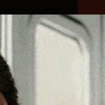
he
Necrologie
Numeri
Contatti
utili
erca
Cerca
Facebook
Threads
Instagram
X
YouTube