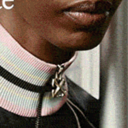
amazione Centrale Nuorese” sarà chiusa questa notte in
all’altezza di Nuoro, per consentire un intervento di
:00 di oggi alle 6:00 di domani, nel tratto compreso tra il
 ore di chiusura, il traffico verrà deviato lungo un
le 45 e la viabilità comunale di Nuoro. Le deviazioni
 temporanea.
acebook
WhatsApp
Telegram
Email
Threads