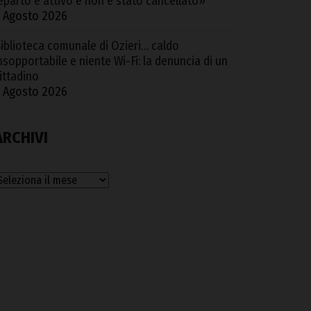
eparto è attivo e non è stato cancellato»
 Agosto 2026
iblioteca comunale di Ozieri… caldo
nsopportabile e niente Wi-Fi: la denuncia di un
ittadino
 Agosto 2026
ARCHIVI
rchivi