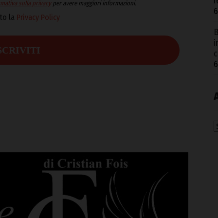
r
mativa sulla privacy
per avere maggiori informazioni.
6
to la
Privacy Policy
B
i
c
6
A