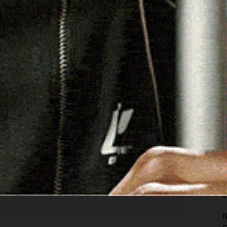
C
b
6
I
c
p
6
DI LOGUDOROLIVE NELLA TUA CASELLA DI POSTA,
ZO E-MAIL NEL CAMPO SOTTOSTANTE.
D
m
g
6
N