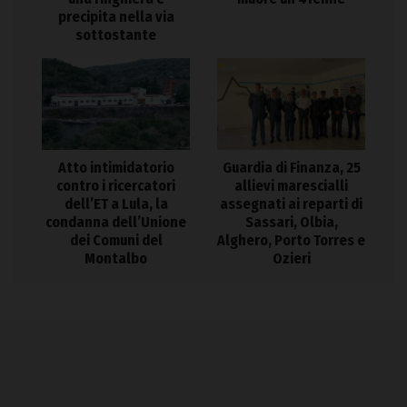
precipita nella via
sottostante
Atto intimidatorio
Guardia di Finanza, 25
contro i ricercatori
allievi marescialli
dell’ET a Lula, la
assegnati ai reparti di
condanna dell’Unione
Sassari, Olbia,
dei Comuni del
Alghero, Porto Torres e
Montalbo
Ozieri