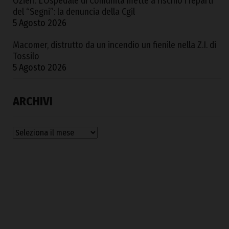
Ozieri. L’Ospedale di Comunità mette a rischio i reparti
del “Segni”: la denuncia della Cgil
5 Agosto 2026
Macomer, distrutto da un incendio un fienile nella Z.I. di
Tossilo
5 Agosto 2026
ARCHIVI
Archivi