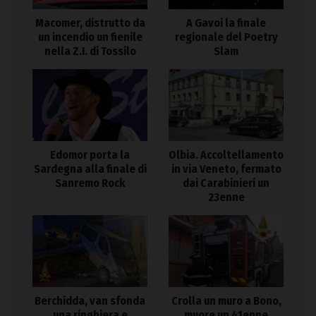
Macomer, distrutto da
A Gavoi la finale
un incendio un fienile
regionale del Poetry
nella Z.I. di Tossilo
Slam
Edomor porta la
Olbia. Accoltellamento
Sardegna alla finale di
in via Veneto, fermato
Sanremo Rock
dai Carabinieri un
23enne
Berchidda, van sfonda
Crolla un muro a Bono,
una ringhiera e
muore un 41enne