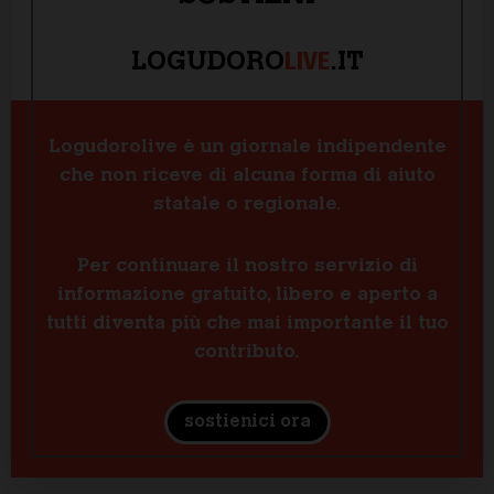
LIVE
LOGUDORO
.IT
Logudorolive è un giornale indipendente
che non riceve di alcuna forma di aiuto
statale o regionale.
Per continuare il nostro servizio di
informazione gratuito, libero e aperto a
tutti diventa più che mai importante il tuo
contributo.
sostienici ora