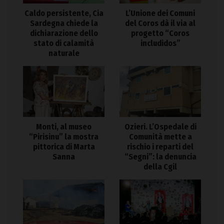
Caldo persistente, Cia
L’Unione dei Comuni
Sardegna chiede la
del Coros dà il via al
dichiarazione dello
progetto “Coros
stato di calamità
includidos”
naturale
Monti, al museo
Ozieri. L’Ospedale di
“Pirisinu” la mostra
Comunità mette a
pittorica di Marta
rischio i reparti del
Sanna
“Segni”: la denuncia
della Cgil