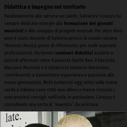
Didattica e impegno nel territorio
Parallelamente alla carriera sui palchi, Salvatore Corazza ha
sempre dedicato energie alla
formazione dei giovani
musicisti
e allo sviluppo di progetti musicali. Per oltre dieci
anni è stato docente di batteria presso la scuola romana
Percento Musica
, punto di riferimento per molti aspiranti
professionisti. Ha tenuto
seminari didattici
accanto a
jazzisti affermati come il pianista Danilo Rea, il bassista
Massimo Moriconi e il chitarrista Umberto Fiorentino,
contribuendo a trasmettere esperienza e passione alle
nuove generazioni. Molti batteristi oggi attivi sulla scena
sarda e italiana sono stati suoi allievi o hanno ricevuto i
suoi preziosi consigli: nell’isola, in particolare, Corazza è
considerato una sorta di “maestro” da un’intera
generazione di musicisti.