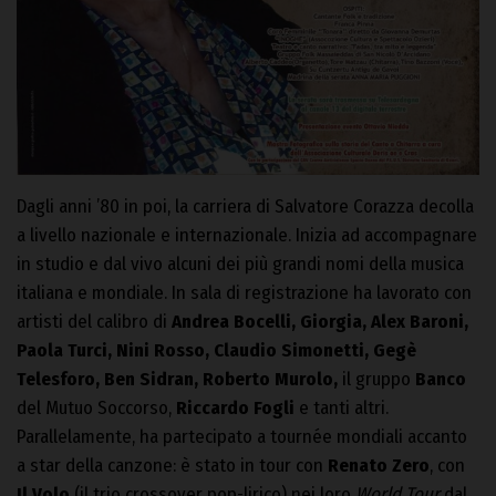
Dagli anni ’80 in poi, la carriera di Salvatore Corazza decolla
a livello nazionale e internazionale. Inizia ad accompagnare
in studio e dal vivo alcuni dei più grandi nomi della musica
italiana e mondiale. In sala di registrazione ha lavorato con
artisti del calibro di
Andrea Bocelli, Giorgia, Alex Baroni,
Paola Turci, Nini Rosso, Claudio Simonetti, Gegè
Telesforo, Ben Sidran, Roberto Murolo,
il gruppo
Banco
del Mutuo Soccorso,
Riccardo Fogli
e tanti altri.
Parallelamente, ha partecipato a tournée mondiali accanto
a star della canzone: è stato in tour con
Renato Zero
, con
Il Volo
(il trio crossover pop-lirico) nei loro
World Tour
dal