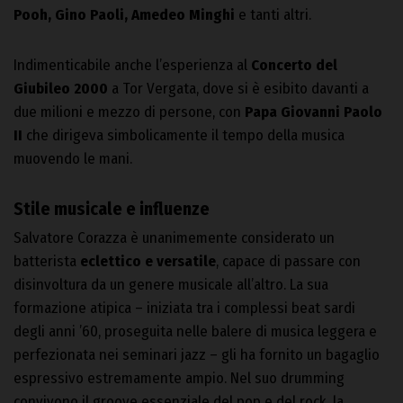
Pooh, Gino Paoli, Amedeo Minghi
e tanti altri.
Indimenticabile anche l’esperienza al
Concerto del
Giubileo 2000
a Tor Vergata, dove si è esibito davanti a
due milioni e mezzo di persone, con
Papa Giovanni Paolo
II
che dirigeva simbolicamente il tempo della musica
muovendo le mani.
Stile musicale e influenze
Salvatore Corazza è unanimemente considerato un
batterista
eclettico e versatile
, capace di passare con
disinvoltura da un genere musicale all’altro. La sua
formazione atipica – iniziata tra i complessi beat sardi
degli anni ’60, proseguita nelle balere di musica leggera e
perfezionata nei seminari jazz – gli ha fornito un bagaglio
espressivo estremamente ampio. Nel suo drumming
convivono il groove essenziale del pop e del rock, la