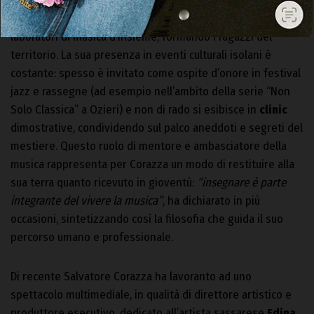
locale. Collabora con la
Scuola Sovracomunale di Musica
“Monte Acuto”
di Ozieri, dove tiene masterclass e
laboratori di musica d’insieme, formando i ragazzi del
territorio. La sua presenza in eventi culturali isolani è
costante: spesso è invitato come ospite d’onore in festival
jazz e rassegne (ad esempio nell’ambito della serie “Non
Solo Classica” a Ozieri) e non di rado si esibisce in
clinic
dimostrative, condividendo sul palco aneddoti e segreti del
mestiere. Questo ruolo di mentore e ambasciatore della
musica rappresenta per Corazza un modo di restituire alla
sua terra quanto ricevuto in gioventù:
“insegnare è parte
integrante del vivere la musica”
, ha dichiarato in più
occasioni, sintetizzando così la filosofia che guida il suo
percorso umano e professionale.
Di recente Salvatore Corazza ha lavoranto ad uno
spettacolo multimediale, in qualità di direttore artistico e
produttore esecutivo, dedicato all’artista sassarese
Edina