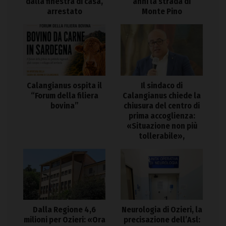
dalla finestra di casa,
anni la strada di
arrestato
Monte Pino
Calangianus ospita il
Il sindaco di
“Forum della filiera
Calangianus chiede la
bovina”
chiusura del centro di
prima accoglienza:
«Situazione non più
tollerabile»,
Dalla Regione 4,6
Neurologia di Ozieri, la
milioni per Ozieri: «Ora
precisazione dell’Asl: