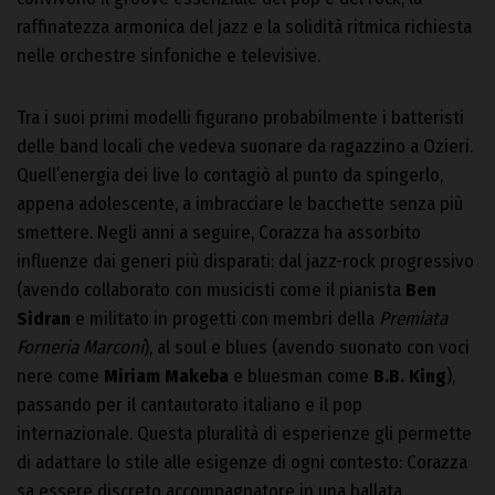
raffinatezza armonica del jazz e la solidità ritmica richiesta
nelle orchestre sinfoniche e televisive.
Tra i suoi primi modelli figurano probabilmente i batteristi
delle band locali che vedeva suonare da ragazzino a Ozieri.
Quell’energia dei live lo contagiò al punto da spingerlo,
appena adolescente, a imbracciare le bacchette senza più
smettere. Negli anni a seguire, Corazza ha assorbito
influenze dai generi più disparati: dal jazz-rock progressivo
(avendo collaborato con musicisti come il pianista
Ben
Sidran
e militato in progetti con membri della
Premiata
Forneria Marconi
), al soul e blues (avendo suonato con voci
nere come
Miriam Makeba
e bluesman come
B.B. King
),
passando per il cantautorato italiano e il pop
internazionale. Questa pluralità di esperienze gli permette
di adattare lo stile alle esigenze di ogni contesto: Corazza
sa essere discreto accompagnatore in una ballata