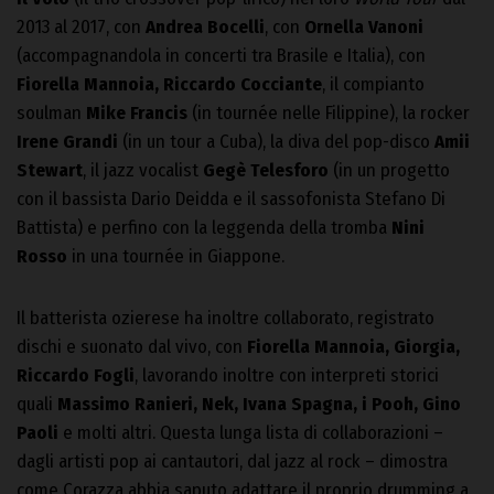
2013 al 2017, con
Andrea Bocelli
, con
Ornella Vanoni
(accompagnandola in concerti tra Brasile e Italia), con
Fiorella Mannoia, Riccardo Cocciante
, il compianto
soulman
Mike Francis
(in tournée nelle Filippine), la rocker
Irene Grandi
(in un tour a Cuba), la diva del pop-disco
Amii
Stewart
, il jazz vocalist
Gegè Telesforo
(in un progetto
con il bassista Dario Deidda e il sassofonista Stefano Di
Battista) e perfino con la leggenda della tromba
Nini
Rosso
in una tournée in Giappone.
Il batterista ozierese ha inoltre collaborato, registrato
dischi e suonato dal vivo, con
Fiorella Mannoia, Giorgia,
Riccardo Fogli
, lavorando inoltre con interpreti storici
quali
Massimo Ranieri, Nek, Ivana Spagna, i Pooh, Gino
Paoli
e molti altri. Questa lunga lista di collaborazioni –
dagli artisti pop ai cantautori, dal jazz al rock – dimostra
come Corazza abbia saputo adattare il proprio drumming a