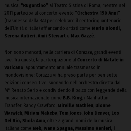
musical
“Rugantino”
al Teatro Sistina di Roma, mentre nel
2011 partecipa al concerto-evento
“Orchestra 150 Anni”
(trasmesso dalla RAI per celebrare il centocinquantenario
dell’Unità d’Italia) affiancando artisti come
Mario Biondi,
Serena Autieri, Amii Stewart
e
Max Gazzè
.
Non sono mancati, nella carriera di Corazza, grandi eventi
live. Tra questi, la partecipazione al
Concerto di Natale in
Vaticano
, appuntamento annuale trasmesso in
mondovisione: Corazza vi ha preso parte per ben sette
edizioni consecutive, suonando nell’orchestra diretta dal
M° Renato Serio e condividendo il palco con leggende della
musica internazionale come
B.B. King
, i Manhattan
Transfer, Randy Crawford,
Mireille Mathieu
,
Dionne
Warwick
,
Miriam Makeba
,
Tom Jones
,
John Denver, Los
Del Rio, Shola Ama
, oltre a grandi nomi della musica
italiana come
Nek, Ivana Spagna, Massimo Ranieri, i