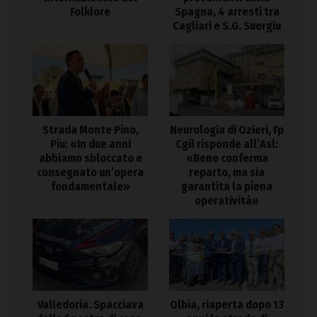
Folklore
Spagna, 4 arresti tra
Cagliari e S.G. Suergiu
Strada Monte Pino,
Neurologia di Ozieri, Fp
Piu: «In due anni
Cgil risponde all’Asl:
abbiamo sbloccato e
«Bene conferma
consegnato un’opera
reparto, ma sia
fondamentale»
garantita la piena
operatività»
Valledoria. Spacciava
Olbia, riaperta dopo 13