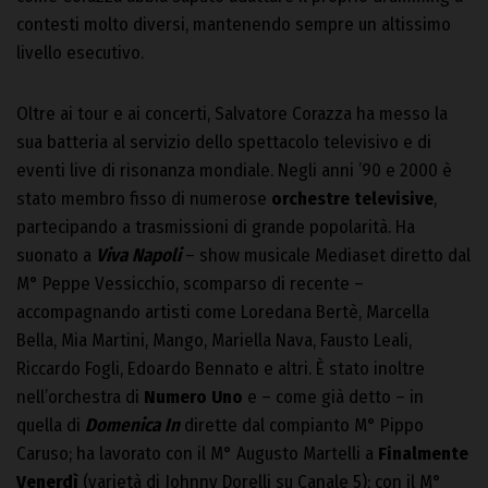
contesti molto diversi, mantenendo sempre un altissimo
livello esecutivo.
Oltre ai tour e ai concerti, Salvatore Corazza ha messo la
sua batteria al servizio dello spettacolo televisivo e di
eventi live di risonanza mondiale. Negli anni ’90 e 2000 è
stato membro fisso di numerose
orchestre televisive
,
partecipando a trasmissioni di grande popolarità. Ha
suonato a
Viva Napoli
– show musicale Mediaset diretto dal
M° Peppe Vessicchio, scomparso di recente –
accompagnando artisti come Loredana Bertè, Marcella
Bella, Mia Martini, Mango, Mariella Nava, Fausto Leali,
Riccardo Fogli, Edoardo Bennato e altri. È stato inoltre
nell’orchestra di
Numero Uno
e – come già detto – in
quella di
Domenica In
dirette dal compianto M° Pippo
Caruso; ha lavorato con il M° Augusto Martelli a
Finalmente
Venerdì
(varietà di Johnny Dorelli su Canale 5); con il M°