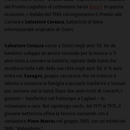
del Premio Logudoro di Letteratura Sarda
(leggi)
. In questa
occasione, i
Fedales
del 1965 consegneranno il
Premio alla
Carriera
a
Salvatore Corazza
, batterista di fama
internazionale originario di Ozieri.
Salvatore Corazza
nasce a Ozieri negli anni ’50. Fin da
bambino sviluppa un amore viscerale per la musica: a 11
anni inizia a suonare la batteria, ispirato dalle band che
ascoltava nelle sale della sua città negli anni ’60. A 15 anni
entra nei
Savages
, gruppo sassarese che ne intuisce il
talento e convince la famiglia a lasciarlo trasferire a Sassari
per suonare con la band. Dopo due anni ricchi di concerti, i
genitori – trasferitisi nel frattempo a Cagliari – lo
richiamano a casa. Nel capoluogo sardo, dal 1971 al 1975, il
giovane batterista affina la tecnica suonando con il
cantautore
Piero Marras
nel gruppo 2001, con cui incide nel
1985
“Abbardente”.