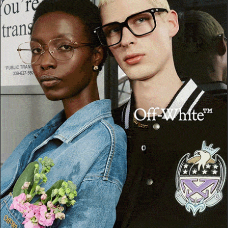
Il suo impegno didattico si è concretizzato anche in
iniziative innovative. In Umbria, dove ha vissuto per un
periodo durante gli anni 2000, è stato ideatore e
insegnante di corsi di formazione professionale come
“Musicainpratica”
(in collaborazione con il compositore
americano
Dick Halligan
dei Blood, Sweat & Tears) e
“Ritmosinfonico”
(col M° Maurizio Abeni) rivolti a giovani
talenti locali. Inoltre, dal 2003 al 2011 Corazza ha ricoperto il
ruolo di
produttore esecutivo
della rassegna
Musica per i
Borghi
, un festival musicale estivo che animava borghi e
città umbre con concerti di qualità. Sotto la sua direzione, la
manifestazione ha ospitato artisti italiani e internazionali,
diventando un appuntamento apprezzato sia dal pubblico
che dagli addetti ai lavori.
Tornato stabilmente in Sardegna, Corazza non ha esitato a
mettere la sua esperienza a disposizione della comunità