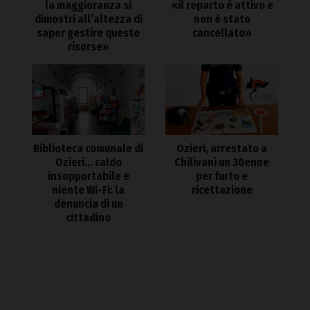
la maggioranza si
«il reparto è attivo e
dimostri all’altezza di
non è stato
saper gestire queste
cancellato»
risorse»
Biblioteca comunale di
Ozieri, arrestato a
Ozieri… caldo
Chilivani un 30enne
insopportabile e
per furto e
niente Wi-Fi: la
ricettazione
denuncia di un
cittadino