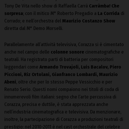
Tony De Vita nello show di Raffaella Carrà
Carràmba! Che
sorpresa
; con il mitico M° Roberto Pregadio a
La Corrida
di
Corrado; e nell’orchestra del
Maurizio Costanzo Show
diretta dal M° Demo Morselli.
Parallelamente all’attività televisiva, Corazza si è cimentato
anche nel campo delle
colonne sonore
cinematografiche e
teatrali. Ha registrato parti di batteria per compositori
leggendari come
Armando Trovajoli, Luis Bacalov, Piero
Piccioni, Riz Ortolani, Gianfranco Lombardi, Maurizio
Abeni
, oltre che per lo stesso Peppe Vessicchio e per
Renato Serio. Questi nomi compaiono nei titoli di coda di
innumerevoli film italiani: segno che l’arte percussiva di
Corazza, precisa e duttile, è stata apprezzata anche
nell’industria cinematografica e televisiva. Da menzionare,
inoltre, la partecipazione di Corazza a produzioni teatrali di
prestigio: nel 2010-2011 è nel cast orchestrale del celebre