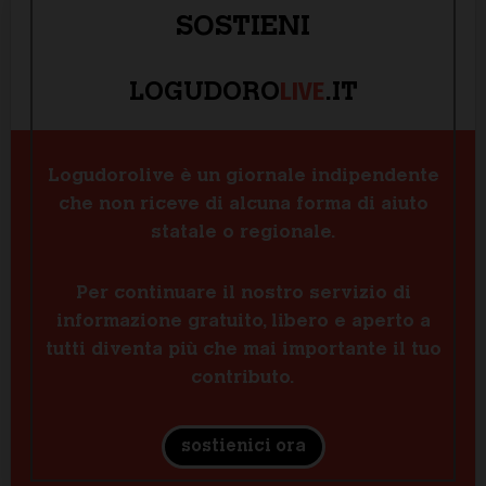
SOSTIENI
LIVE
LOGUDORO
.IT
Logudorolive è un giornale indipendente
che non riceve di alcuna forma di aiuto
statale o regionale.
Per continuare il nostro servizio di
informazione gratuito, libero e aperto a
tutti diventa più che mai importante il tuo
contributo.
sostienici ora