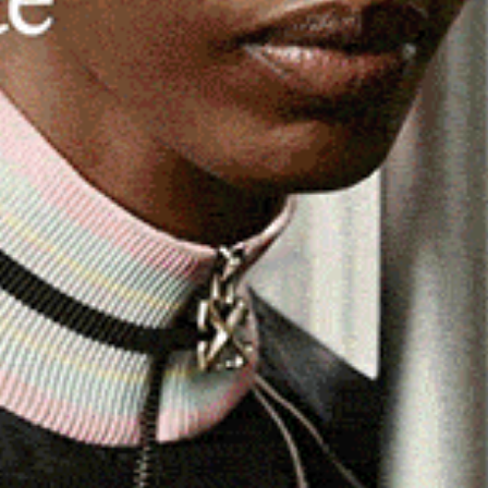
empesta nella
Compagnia Barracellare
di Ozieri, con altri
 hanno annunciato in questi giorni in una lettera inviata,
lla
Regione
(nella persona dell’assessore agli enti locali,
ve espongono le loro ragioni e annunciano una riunione
artecipare tutti i destinatari della comunicazione. In essa,
susseguente al cambio dei vertici» che esiste all’interno
 agosto
(leggi)
, quando era stato nominato un capitano
le elezioni interne
(Carlo Amati)
.
dal Consiglio comunale, che può anche scegliere un nome
nuto, e ciò aveva provocato un primo terremoto, prima
i restare compatti per affrontare la campagna
nte (con diverse dimissioni –
leggi
).