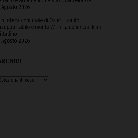
eparto è attivo e non è stato cancellato»
 Agosto 2026
iblioteca comunale di Ozieri… caldo
nsopportabile e niente Wi-Fi: la denuncia di un
ittadino
 Agosto 2026
ARCHIVI
rchivi