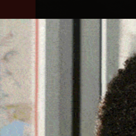
Home
Ozieri
Territorio
Sardegna
OZIERI, ALTRI BARRACEL
A RISCHIO LA SOPRAVV
6 Febbraio 2024, 15:47