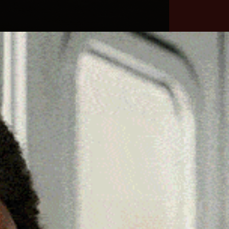
he
Necrologie
Numeri
Contatti
utili
erca
Cerca
Facebook
Threads
Instagram
X
YouTube