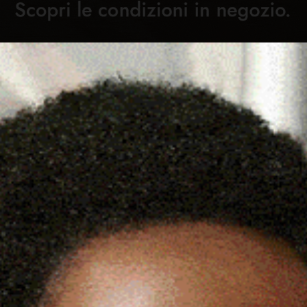
Cronaca
Attualità
Sport
Cultura
Rubric
LI PRONTI ALLE DIMISSIONI.
C
IVENZA DELLA COMPAGNIA