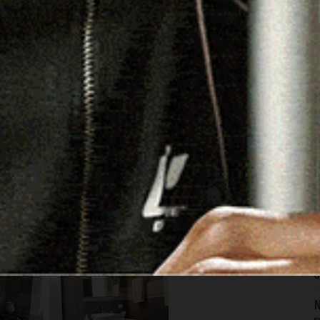
C
b
6
I
c
p
6
D
m
g
6
N