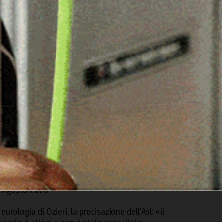
ARTICOLI RECENTI
alangianus ospita il “Forum della filiera
ovina”
 Agosto 2026
l sindaco di Calangianus chiede la chiusura del
entro di prima accoglienza: «Situazione non
iù tollerabile»,
 Agosto 2026
alla Regione 4,6 milioni per Ozieri: «Ora la
aggioranza si dimostri all’altezza di saper
estire queste risorse»
 Agosto 2026
eurologia di Ozieri, la precisazione dell’Asl: «il