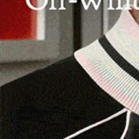
OZIERI | 6 febbraio 2024.
C’è ancora aria di t
agenti pronti a riconsegnare i loro tesserini. Lo
oltre che ai colleghi, al
Sindaco
, al
Prefetto
, a
Aldo Salaris) e a tutte le
Forze dell’ordine
, do
per
venerdì 16 febbraio
alla quale invitano a p
i dissidenti espongono la «situazione anomala, 
della Compagnia. Situazione iniziata lo scorso
diverso
(Gasparino Cau)
da quello indicato dal
La decisione deve essere per legge ratificata 
diverso da quello del più votato. Così era avve
parzialmente sedato vista anche la necessità d
antincendio ma poi tornato ancora più prepote