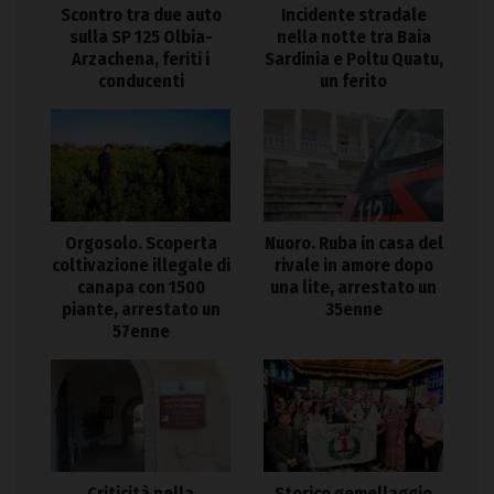
Scontro tra due auto
Incidente stradale
sulla SP 125 Olbia-
nella notte tra Baia
Arzachena, feriti i
Sardinia e Poltu Quatu,
conducenti
un ferito
Orgosolo. Scoperta
Nuoro. Ruba in casa del
coltivazione illegale di
rivale in amore dopo
canapa con 1500
una lite, arrestato un
piante, arrestato un
35enne
57enne
Criticità nella
Storico gemellaggio