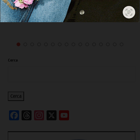
repliche dell’Istituzione San Michele e del
Comune
8 Agosto 2026, 16:44
Cerca
Cerca
Facebook
Threads
Instagram
X
YouTube