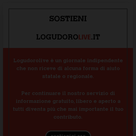
SOSTIENI
LIVE
LOGUDORO
.IT
Logudorolive è un giornale indipendente
che non riceve di alcuna forma di aiuto
statale o regionale.
Per continuare il nostro servizio di
informazione gratuito, libero e aperto a
tutti diventa più che mai importante il tuo
contributo.