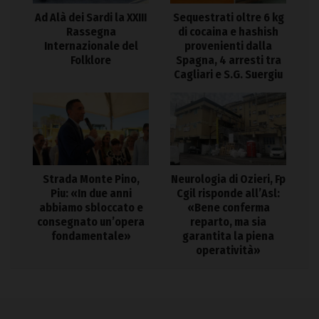
Ad Alà dei Sardi la XXIII
Sequestrati oltre 6 kg
Rassegna
di cocaina e hashish
Internazionale del
provenienti dalla
Folklore
Spagna, 4 arresti tra
Cagliari e S.G. Suergiu
Strada Monte Pino,
Neurologia di Ozieri, Fp
Piu: «In due anni
Cgil risponde all’Asl:
abbiamo sbloccato e
«Bene conferma
consegnato un’opera
reparto, ma sia
fondamentale»
garantita la piena
operatività»