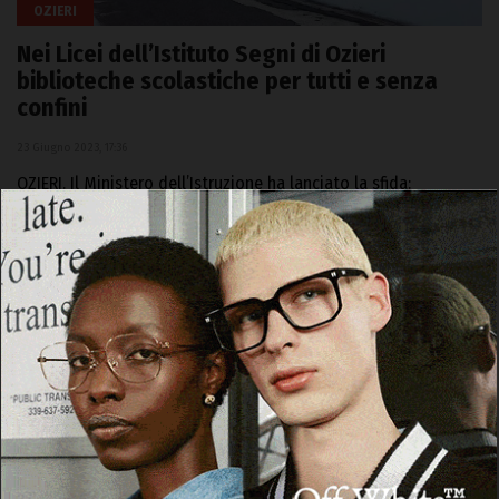
OZIERI
Nei Licei dell’Istituto Segni di Ozieri
biblioteche scolastiche per tutti e senza
confini
23 Giugno 2023, 17:36
OZIERI. Il Ministero dell’Istruzione ha lanciato la sfida:
trasformare le biblioteche scolastiche da luoghi deserti con
scaffali pieni di libri che nessuno…
Facebook
WhatsApp
Telegram
Email
Threads