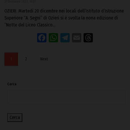
27 Dicembre 2022, 16:21
OZIERI. Martedì 20 dicembre nei locali dell’Istituto d’Istruzione
Superiore “A. Segni” di Ozieri si è svolta la nona edizione di
“Notte del Liceo Classico…
Facebook
WhatsApp
Telegram
Email
Threads
1
2
Next
Cerca
Cerca