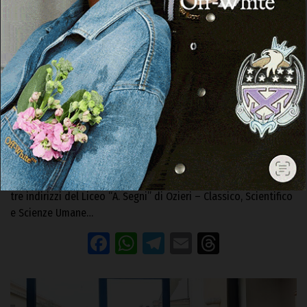
OZIERI
Gli studenti del Liceo Segni di Ozieri
diventano apicoltori grazie al progetto
“Aristeo”
22 Giugno 2023, 15:11
OZIERI. Un’interessante iniziativa ha coinvolto gli studenti dei
tre indirizzi del Liceo “A. Segni” di Ozieri – Classico, Scientifico
e Scienze Umane…
Facebook
WhatsApp
Telegram
Email
Threads