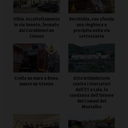
Olbia. Accoltellamento
Berchidda, van sfonda
in via Veneto, fermato
una ringhiera e
dai Carabinieri un
precipita nella via
23enne
sottostante
Crolla un muro a Bono,
Atto intimidatorio
muore un 41enne
contro i ricercatori
dell’ET a Lula, la
condanna dell’Unione
dei Comuni del
Montalbo