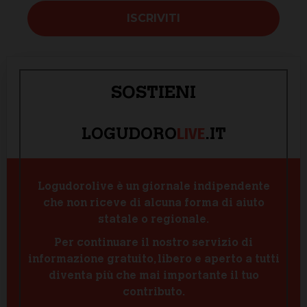
SOSTIENI
LIVE
LOGUDORO
.IT
Logudorolive è un giornale indipendente
che non riceve di alcuna forma di aiuto
statale o regionale.
Per continuare il nostro servizio di
informazione gratuito, libero e aperto a tutti
diventa più che mai importante il tuo
contributo.