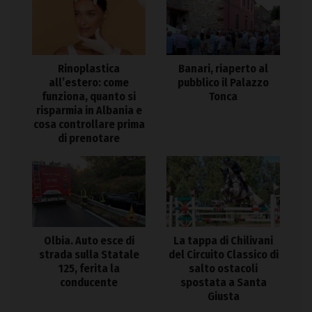
Rinoplastica
Banari, riaperto al
all’estero: come
pubblico il Palazzo
funziona, quanto si
Tonca
risparmia in Albania e
cosa controllare prima
di prenotare
Olbia. Auto esce di
La tappa di Chilivani
strada sulla Statale
del Circuito Classico di
125, ferita la
salto ostacoli
conducente
spostata a Santa
Giusta