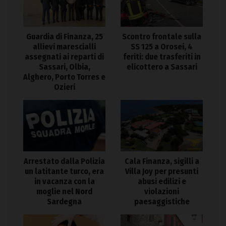
Guardia di Finanza, 25
Scontro frontale sulla
allievi marescialli
SS 125 a Orosei, 4
assegnati ai reparti di
feriti: due trasferiti in
Sassari, Olbia,
elicottero a Sassari
Alghero, Porto Torres e
Ozieri
Arrestato dalla Polizia
Cala Finanza, sigilli a
un latitante turco, era
Villa Joy per presunti
in vacanza con la
abusi edilizi e
moglie nel Nord
violazioni
Sardegna
paesaggistiche