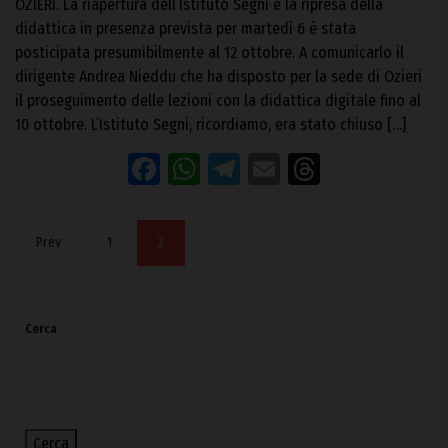
OZIERI. La riapertura dell’Istituto Segni e la ripresa della
didattica in presenza prevista per martedì 6 è stata
posticipata presumibilmente al 12 ottobre. A comunicarlo il
dirigente Andrea Nieddu che ha disposto per la sede di Ozieri
il proseguimento delle lezioni con la didattica digitale fino al
10 ottobre. L’Istituto Segni, ricordiamo, era stato chiuso […]
Facebook
WhatsApp
Telegram
Email
Threads
Prev
1
2
Cerca
Cerca