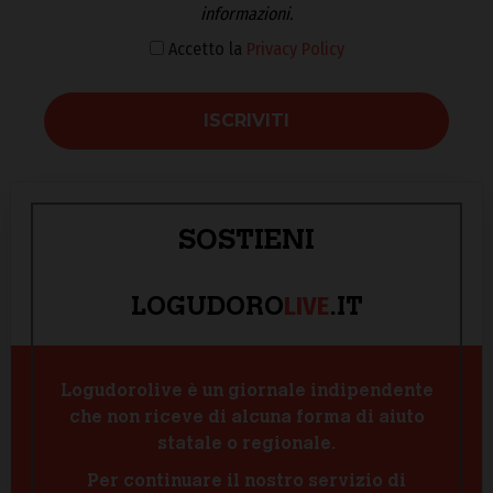
informazioni.
Accetto la
Privacy Policy
SOSTIENI
LIVE
LOGUDORO
.IT
Logudorolive è un giornale indipendente
che non riceve di alcuna forma di aiuto
statale o regionale.
Per continuare il nostro servizio di