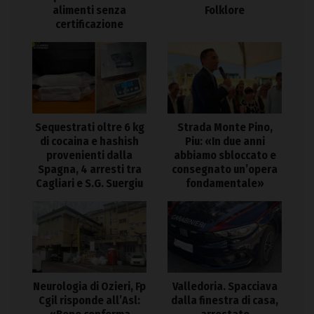
alimenti senza
Folklore
certificazione
Sequestrati oltre 6 kg
Strada Monte Pino,
di cocaina e hashish
Piu: «In due anni
provenienti dalla
abbiamo sbloccato e
Spagna, 4 arresti tra
consegnato un’opera
Cagliari e S.G. Suergiu
fondamentale»
Neurologia di Ozieri, Fp
Valledoria. Spacciava
Cgil risponde all’Asl:
dalla finestra di casa,