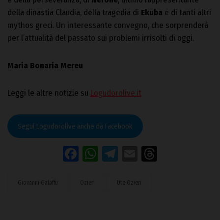
della dinastia Claudia, della tragedia di
Ekuba
e di tanti altri
mythos greci. Un interessante convegno, che sorprenderà
per l’attualità del passato sui problemi irrisolti di oggi.
Maria Bonaria Mereu
Leggi le altre notizie su
Logudorolive.it
Segui Logudorolive anche da Facebook
Facebook
WhatsApp
Telegram
Email
Threads
Giovanni Galaffu
Ozieri
Ute Ozieri