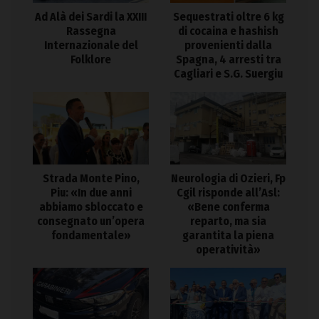
Ad Alà dei Sardi la XXIII
Sequestrati oltre 6 kg
Rassegna
di cocaina e hashish
Internazionale del
provenienti dalla
Folklore
Spagna, 4 arresti tra
Cagliari e S.G. Suergiu
Strada Monte Pino,
Neurologia di Ozieri, Fp
Piu: «In due anni
Cgil risponde all’Asl:
abbiamo sbloccato e
«Bene conferma
consegnato un’opera
reparto, ma sia
fondamentale»
garantita la piena
operatività»