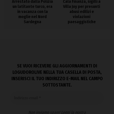
Arrestato dalla Polizia
Cala Finanza, sigilli a
un latitante turco, era
Villa Joy per presunti
in vacanza con la
abusi edilizi e
moglie nel Nord
violazioni
Sardegna
paesaggistiche
SE VUOI RICEVERE GLI AGGIORNAMENTI DI
LOGUDOROLIVE NELLA TUA CASELLA DI POSTA,
INSERISCI IL TUO INDIRIZZO E-MAIL NEL CAMPO
SOTTOSTANTE.
Non inviamo spam! Leggi la nostra