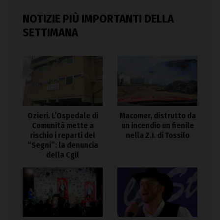
NOTIZIE PIÙ IMPORTANTI DELLA
SETTIMANA
Ozieri. L’Ospedale di
Macomer, distrutto da
Comunità mette a
un incendio un fienile
rischio i reparti del
nella Z.I. di Tossilo
“Segni”: la denuncia
della Cgil