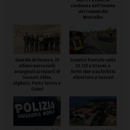
condanna dell’Unione
dei Comuni del
Montalbo
Guardia di Finanza, 25
Scontro frontale sulla
allievi marescialli
SS 125 a Orosei, 4
assegnati ai reparti di
feriti: due trasferiti in
Sassari, Olbia,
elicottero a Sassari
Alghero, Porto Torres e
Ozieri