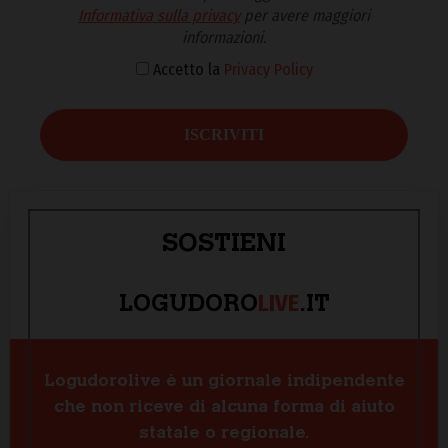
Informativa sulla privacy
per avere maggiori
informazioni.
Accetto la
Privacy Policy
SOSTIENI
LIVE
LOGUDORO
.IT
Logudorolive è un giornale indipendente
che non riceve di alcuna forma di aiuto
statale o regionale.