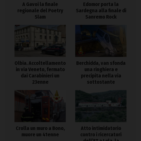
A Gavoi la finale
Edomor porta la
regionale del Poetry
Sardegna alla finale di
Slam
Sanremo Rock
Olbia. Accoltellamento
Berchidda, van sfonda
in via Veneto, fermato
una ringhiera e
dai Carabinieri un
precipita nella via
23enne
sottostante
Crolla un muro a Bono,
Atto intimidatorio
muore un 41enne
contro i ricercatori
dell’ET a Lula, la