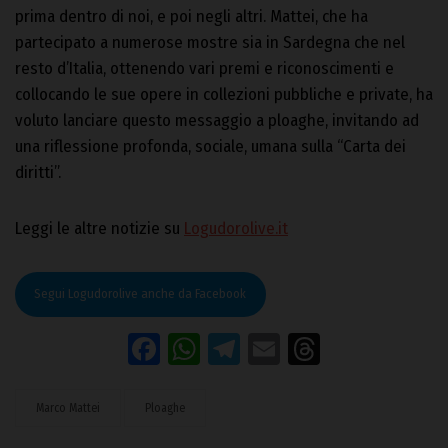
prima dentro di noi, e poi negli altri. Mattei, che ha
partecipato a numerose mostre sia in Sardegna che nel
resto d’Italia, ottenendo vari premi e riconoscimenti e
collocando le sue opere in collezioni pubbliche e private, ha
voluto lanciare questo messaggio a ploaghe, invitando ad
una riflessione profonda, sociale, umana sulla “Carta dei
diritti”.
Leggi le altre notizie su
Logudorolive.it
Segui Logudorolive anche da Facebook
Facebook
WhatsApp
Telegram
Email
Threads
Marco Mattei
Ploaghe