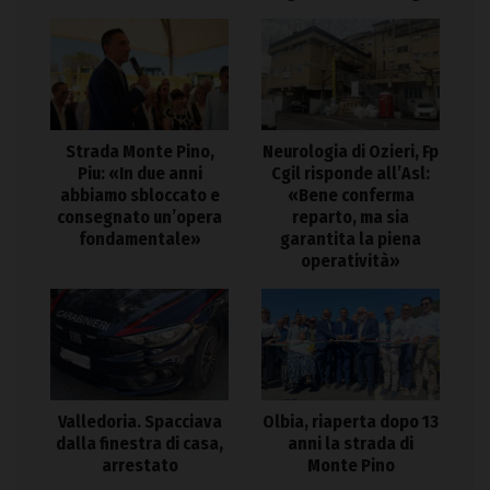
Strada Monte Pino,
Neurologia di Ozieri, Fp
Piu: «In due anni
Cgil risponde all’Asl:
abbiamo sbloccato e
«Bene conferma
consegnato un’opera
reparto, ma sia
fondamentale»
garantita la piena
operatività»
Valledoria. Spacciava
Olbia, riaperta dopo 13
dalla finestra di casa,
anni la strada di
arrestato
Monte Pino