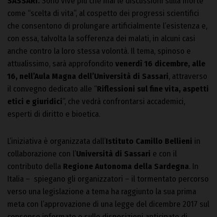
SASSARI.
Sono vive più che mai le discussioni sulla morte
come “scelta di vita”, al cospetto dei progressi scientifici
che consentono di prolungare artificialmente l’esistenza e,
con essa, talvolta la sofferenza dei malati, in alcuni casi
anche contro la loro stessa volontà. Il tema, spinoso e
attualissimo, sarà approfondito
venerdì 16 dicembre, alle
16, nell’Aula Magna dell’Università di Sassari
, attraverso
il convegno dedicato alle “
Riflessioni sul fine vita, aspetti
etici e giuridici
”, che vedrà confrontarsi accademici,
esperti di diritto e bioetica.
L’iniziativa è organizzata dall’
Istituto Camillo Bellieni
in
collaborazione con l’
Università di Sassari
e con il
contributo della
Regione Autonoma della Sardegna
. In
Italia – spiegano gli organizzatori – il tormentato percorso
verso una legislazione a tema ha raggiunto la sua prima
meta con l’approvazione di una legge del dicembre 2017 sul
consenso informato e sulle disposizioni anticipate di