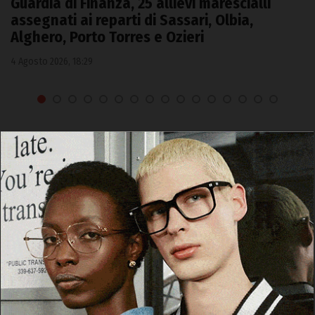
Guardia di Finanza, 25 allievi marescialli
assegnati ai reparti di Sassari, Olbia,
Alghero, Porto Torres e Ozieri
4 Agosto 2026, 18:29
Cerca
Cerca
Facebook
Threads
Instagram
X
YouTube