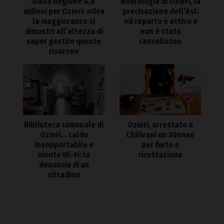
Dalla Regione 4,6
Neurologia di Ozieri, la
milioni per Ozieri: «Ora
precisazione dell’Asl:
la maggioranza si
«il reparto è attivo e
dimostri all’altezza di
non è stato
saper gestire queste
cancellato»
risorse»
Biblioteca comunale di
Ozieri, arrestato a
Ozieri… caldo
Chilivani un 30enne
insopportabile e
per furto e
niente Wi-Fi: la
ricettazione
denuncia di un
cittadino