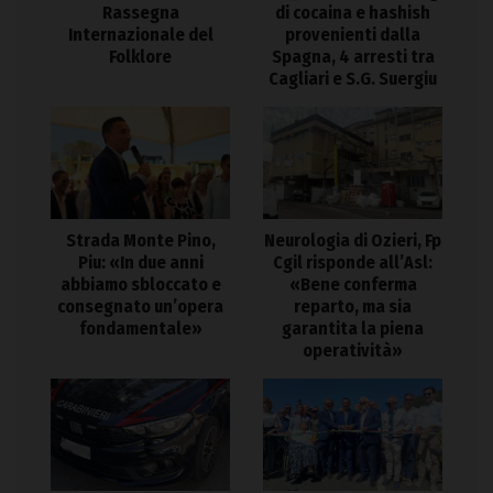
Rassegna
di cocaina e hashish
Internazionale del
provenienti dalla
Folklore
Spagna, 4 arresti tra
Cagliari e S.G. Suergiu
Strada Monte Pino,
Neurologia di Ozieri, Fp
Piu: «In due anni
Cgil risponde all’Asl:
abbiamo sbloccato e
«Bene conferma
consegnato un’opera
reparto, ma sia
fondamentale»
garantita la piena
operatività»