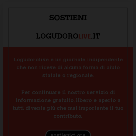
SOSTIENI
LIVE
LOGUDORO
.IT
Logudorolive è un giornale indipendente
che non riceve di alcuna forma di aiuto
statale o regionale.
Per continuare il nostro servizio di
informazione gratuito, libero e aperto a
tutti diventa più che mai importante il tuo
contributo.
sostienici ora