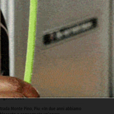
ARTICOLI RECENTI
lbia. Controlli di GdiF e ADM all’aeroporto:
equestrati sabbia e alimenti senza
ertificazione
 Agosto 2026
d Alà dei Sardi la XXIII Rassegna
nternazionale del Folklore
 Agosto 2026
equestrati oltre 6 kg di cocaina e hashish
rovenienti dalla Spagna, 4 arresti tra Cagliari
 S.G. Suergiu
 Agosto 2026
trada Monte Pino, Piu: «In due anni abbiamo