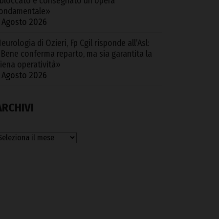
bloccato e consegnato un’opera
ondamentale»
 Agosto 2026
eurologia di Ozieri, Fp Cgil risponde all’Asl:
Bene conferma reparto, ma sia garantita la
iena operatività»
 Agosto 2026
ARCHIVI
rchivi