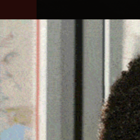
Home
Ozieri
Territorio
Sardegna
SASSARI, ANDREA MACI
DI MMA
8 Giugno 2024, 18:08