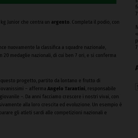
s
f
7
 kg Junior che centra un
argento
. Completa il podio, con
N
«
p
ince nuovamente la classifica a squadre nazionale,
7
n 20 medaglie nazionali, di cui ben 7 ori, e si conferma
questo progetto, partito da lontano e frutto di
A
iovanissimi – afferma
Angelo Tarantini
, responsabile
ovanile –. Da anni facciamo crescere i nostri vivai, con
usivamente alla loro crescita ed evoluzione. Un esempio è
rare gli atleti sardi alle competizioni nazionali e