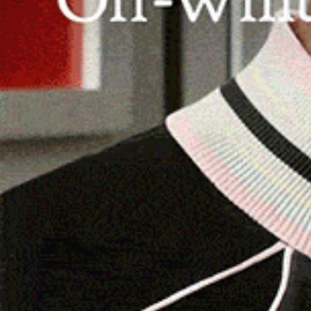
alla fiera del Wellness della cittadina romagnol
A salire sui ring, allestiti alla fiera riminese, s
Tarantini
. A portare a casa la medaglia più pres
dopo aver vinto gli open, ha conquistato anche 
che lo vede anche candidarsi per
un posto in 