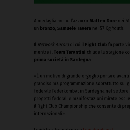
A medaglia anche l’azzurro
Matteo Dore
nei 61
un
bronzo
,
Samuele Tavera
nei 57 Kg Youth.
Il
Network Aurora
di cui il
Fight Club
fa parte v
mentre il
Team Tarantini
chiude la stagione co
prima società in Sardegna
.
«È un motivo di grande orgoglio portare avanti 
grandissima programmazione soprattutto sui g
federale Federkombat in Sardegna nel settore gi
progetti federali e manifestazioni mirate escl
il Fight Club Championship che consente di prepa
internazionali».
Leggi le altre notizie su
Logudorolive.it