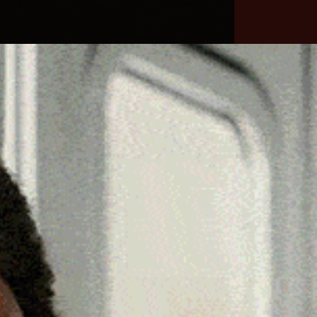
he
Necrologie
Numeri
Contatti
utili
erca
Cerca
Facebook
Threads
Instagram
X
YouTube