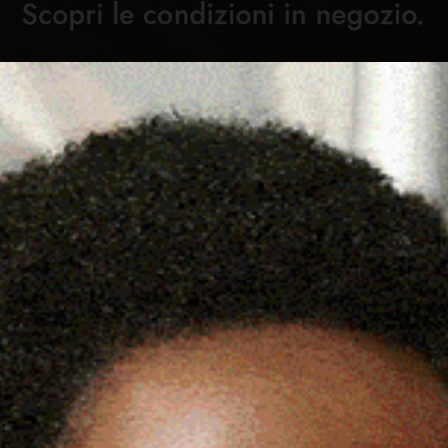
Cronaca
Attualità
Sport
Cultura
Rubric
S CAMPIONE ITALIANO YOUTH
C