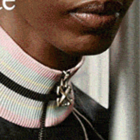
a, era dedicata alle categorie
Youth, Junior
e
Senior
.
ono stati tre giovani “guerrieri” allenati dal maestro
Angelo
tigiosa è stato
Andrea Macis
. Giovane promettente che,
questi campionati. Per lui una stagione da incorniciare
nazionale Youth
.