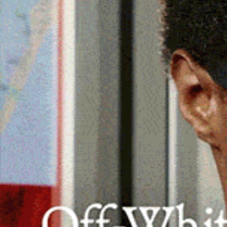
Il sassarese conquista medaglia d’oro e
d’argento per Matteo Dore (Junior) e b
SASSARI | 8 giugno 2024.
Una
medaglia d’oro
rispetto, conquistato nei giorni scorsi dagli atle
di Mma (Arti marziali miste) a Rimini. La compet