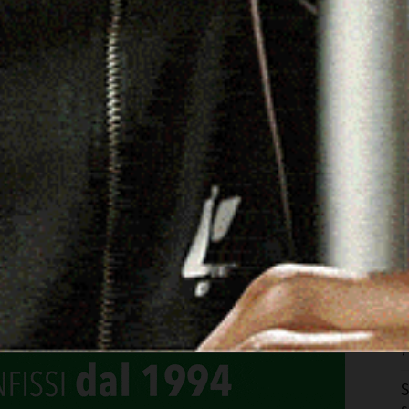
O
s
c
8
A
I
7
S
p
e
7
S