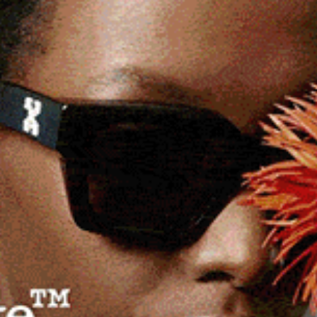
 titolo agli Assoluti di Rimini. Medaglia
ronzo per Samuele Tavera (Youth).
, un argento e un bronzo
sono il “bottino”, di tutto
ti del
Tarantini fight club
ai campionati italiani assoluti
izione, che si è svolta sotto l’egida della
Federkomba
t