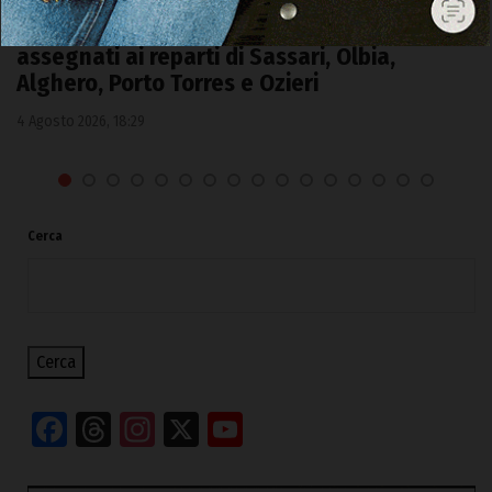
Guardia di Finanza, 25 allievi marescialli
assegnati ai reparti di Sassari, Olbia,
Alghero, Porto Torres e Ozieri
4 Agosto 2026, 18:29
Cerca
Cerca
Facebook
Threads
Instagram
X
YouTube