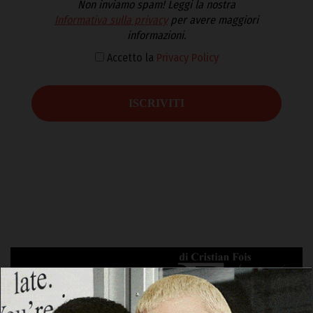
Non inviamo spam! Leggi la nostra
Informativa sulla privacy
per avere maggiori
informazioni.
Accetto la
Privacy Policy