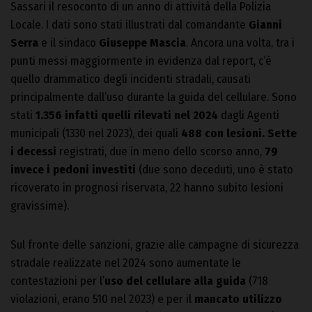
Sassari il resoconto di un anno di attività della Polizia
Locale. I dati sono stati illustrati dal comandante
Gianni
Serra
e il sindaco
Giuseppe Mascia
. Ancora una volta, tra i
punti messi maggiormente in evidenza dal report, c’è
quello drammatico degli incidenti stradali, causati
principalmente dall’uso durante la guida del cellulare. Sono
stati
1.356 infatti quelli rilevati nel 2024
dagli Agenti
municipali (1330 nel 2023), dei quali
488 con lesioni.
Sette
i decessi
registrati, due in meno dello scorso anno,
79
invece i pedoni investiti
(due sono deceduti, uno è stato
ricoverato in prognosi riservata, 22 hanno subito lesioni
gravissime).
Sul fronte delle sanzioni, grazie alle campagne di sicurezza
stradale realizzate nel 2024 sono aumentate le
contestazioni per l’
uso del cellulare alla guida
(718
violazioni, erano 510 nel 2023) e per il
mancato utilizzo