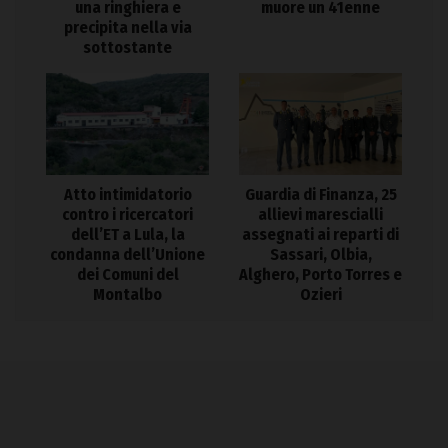
una ringhiera e
muore un 41enne
precipita nella via
sottostante
Atto intimidatorio
Guardia di Finanza, 25
contro i ricercatori
allievi marescialli
dell’ET a Lula, la
assegnati ai reparti di
condanna dell’Unione
Sassari, Olbia,
dei Comuni del
Alghero, Porto Torres e
Montalbo
Ozieri