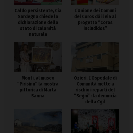
Caldo persistente, Cia
L’Unione dei Comuni
Sardegna chiede la
del Coros dà il via al
dichiarazione dello
progetto “Coros
stato di calamità
includidos”
naturale
Monti, al museo
Ozieri. L’Ospedale di
“Pirisinu” la mostra
Comunità mette a
pittorica di Marta
rischio i reparti del
Sanna
“Segni”: la denuncia
della Cgil