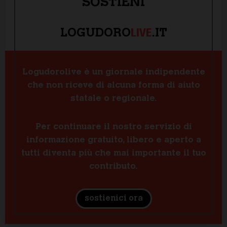
SOSTIENI
LIVE
LOGUDORO
.IT
Logudorolive è un giornale indipendente
che non riceve di alcuna forma di aiuto
statale o regionale.
Per continuare il nostro servizio di
informazione gratuito, libero e aperto a
tutti diventa più che mai importante il tuo
contributo.
sostienici ora