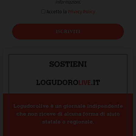
informazioni.
Accetto la
Privacy Policy
SOSTIENI
LIVE
LOGUDORO
.IT
Logudorolive è un giornale indipendente
che non riceve di alcuna forma di aiuto
statale o regionale.