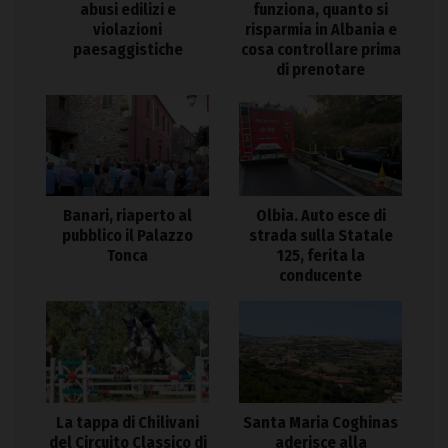
abusi edilizi e
funziona, quanto si
violazioni
risparmia in Albania e
paesaggistiche
cosa controllare prima
di prenotare
Banari, riaperto al
Olbia. Auto esce di
pubblico il Palazzo
strada sulla Statale
Tonca
125, ferita la
conducente
La tappa di Chilivani
Santa Maria Coghinas
del Circuito Classico di
aderisce alla