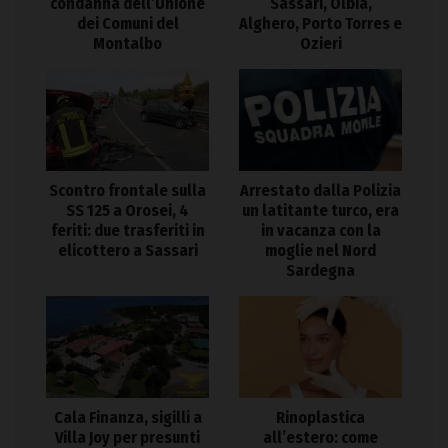
condanna dell’Unione
Sassari, Olbia,
dei Comuni del
Alghero, Porto Torres e
Montalbo
Ozieri
Arrestato dalla Polizia
Scontro frontale sulla
un latitante turco, era
SS 125 a Orosei, 4
in vacanza con la
feriti: due trasferiti in
moglie nel Nord
elicottero a Sassari
Sardegna
Cala Finanza, sigilli a
Rinoplastica
Villa Joy per presunti
all’estero: come