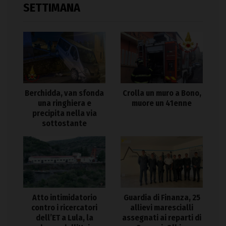
SETTIMANA
Berchidda, van sfonda
Crolla un muro a Bono,
una ringhiera e
muore un 41enne
precipita nella via
sottostante
Atto intimidatorio
Guardia di Finanza, 25
contro i ricercatori
allievi marescialli
dell’ET a Lula, la
assegnati ai reparti di