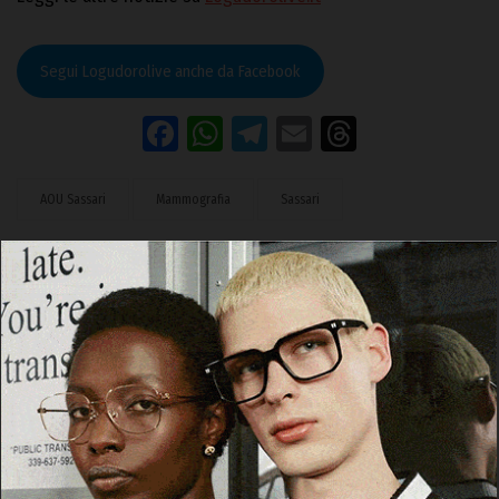
Segui Logudorolive anche da Facebook
Facebook
WhatsApp
Telegram
Email
Threads
AOU Sassari
Mammografia
Sassari
SE VUOI RICEVERE GLI AGGIORNAMENTI DI
LOGUDOROLIVE NELLA TUA CASELLA DI POSTA,
INSERISCI IL TUO INDIRIZZO E-MAIL NEL
CAMPO SOTTOSTANTE.