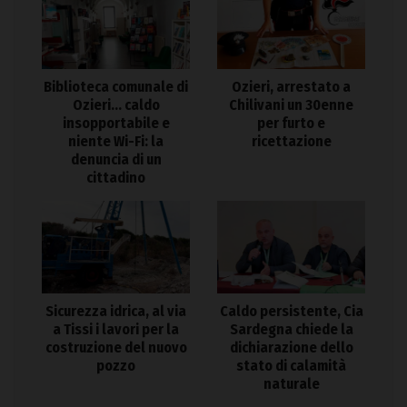
Biblioteca comunale di
Ozieri, arrestato a
Ozieri… caldo
Chilivani un 30enne
insopportabile e
per furto e
niente Wi-Fi: la
ricettazione
denuncia di un
cittadino
Sicurezza idrica, al via
Caldo persistente, Cia
a Tissi i lavori per la
Sardegna chiede la
costruzione del nuovo
dichiarazione dello
pozzo
stato di calamità
naturale