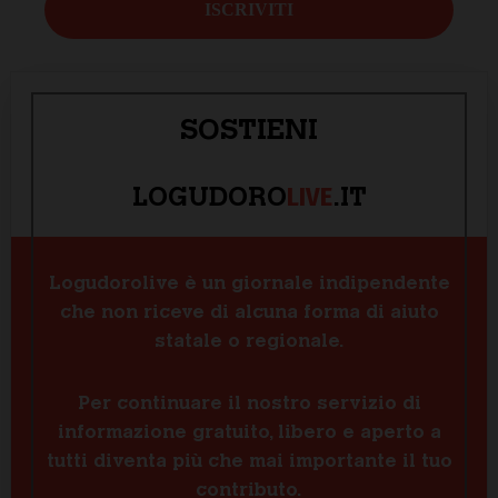
SOSTIENI
LIVE
LOGUDORO
.IT
Logudorolive è un giornale indipendente
che non riceve di alcuna forma di aiuto
statale o regionale.
Per continuare il nostro servizio di
informazione gratuito, libero e aperto a
tutti diventa più che mai importante il tuo
contributo.