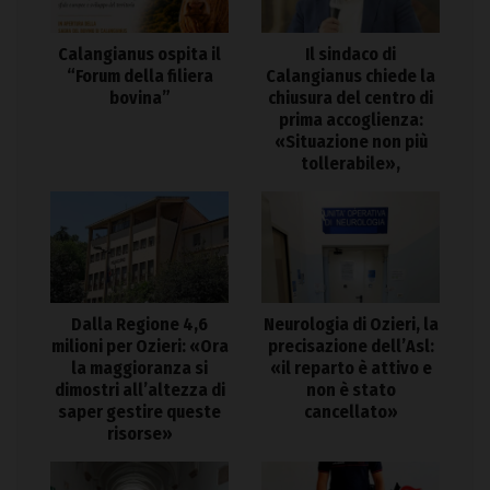
Calangianus ospita il
Il sindaco di
“Forum della filiera
Calangianus chiede la
bovina”
chiusura del centro di
prima accoglienza:
«Situazione non più
tollerabile»,
Dalla Regione 4,6
Neurologia di Ozieri, la
milioni per Ozieri: «Ora
precisazione dell’Asl:
la maggioranza si
«il reparto è attivo e
dimostri all’altezza di
non è stato
saper gestire queste
cancellato»
risorse»