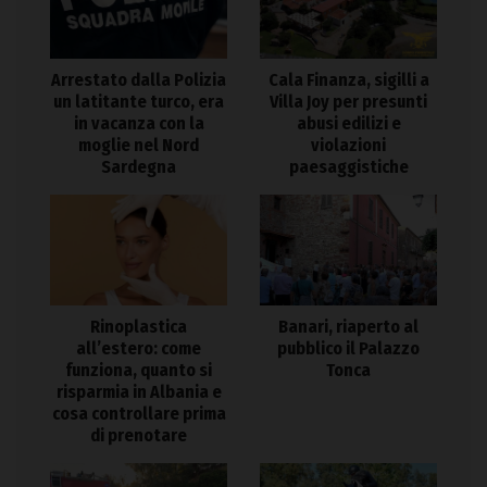
Arrestato dalla Polizia
Cala Finanza, sigilli a
un latitante turco, era
Villa Joy per presunti
in vacanza con la
abusi edilizi e
moglie nel Nord
violazioni
Sardegna
paesaggistiche
Rinoplastica
Banari, riaperto al
all’estero: come
pubblico il Palazzo
funziona, quanto si
Tonca
risparmia in Albania e
cosa controllare prima
di prenotare