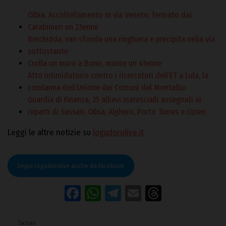
Olbia. Accoltellamento in via Veneto, fermato dai
Carabinieri un 23enne
Berchidda, van sfonda una ringhiera e precipita nella via
sottostante
Crolla un muro a Bono, muore un 41enne
Atto intimidatorio contro i ricercatori dell’ET a Lula, la
condanna dell’Unione dei Comuni del Montalbo
Guardia di Finanza, 25 allievi marescialli assegnati ai
reparti di Sassari, Olbia, Alghero, Porto Torres e Ozieri
Leggi le altre notizie su
logudorolive.it
Segui Logudorolive anche da Facebook
Facebook
WhatsApp
Telegram
Email
Threads
Sassari