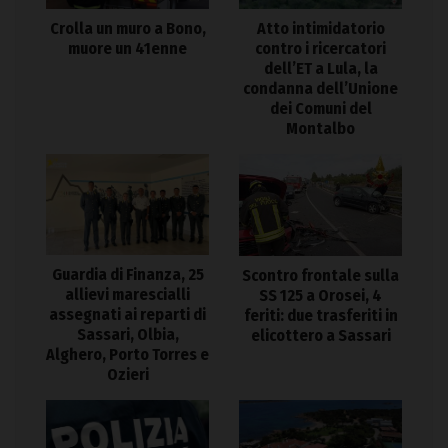
Crolla un muro a Bono,
Atto intimidatorio
muore un 41enne
contro i ricercatori
dell’ET a Lula, la
condanna dell’Unione
dei Comuni del
Montalbo
Guardia di Finanza, 25
Scontro frontale sulla
allievi marescialli
SS 125 a Orosei, 4
assegnati ai reparti di
feriti: due trasferiti in
Sassari, Olbia,
elicottero a Sassari
Alghero, Porto Torres e
Ozieri