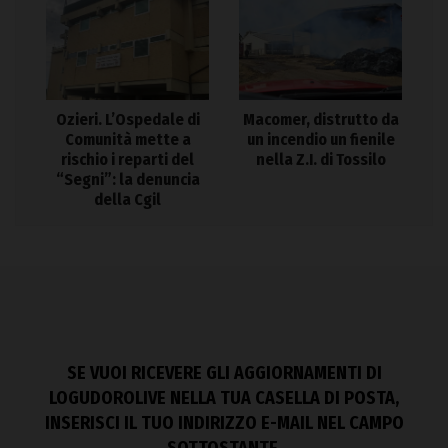
Ozieri. L’Ospedale di
Macomer, distrutto da
Comunità mette a
un incendio un fienile
rischio i reparti del
nella Z.I. di Tossilo
“Segni”: la denuncia
della Cgil
SE VUOI RICEVERE GLI AGGIORNAMENTI DI
LOGUDOROLIVE NELLA TUA CASELLA DI POSTA,
INSERISCI IL TUO INDIRIZZO E-MAIL NEL CAMPO
SOTTOSTANTE.