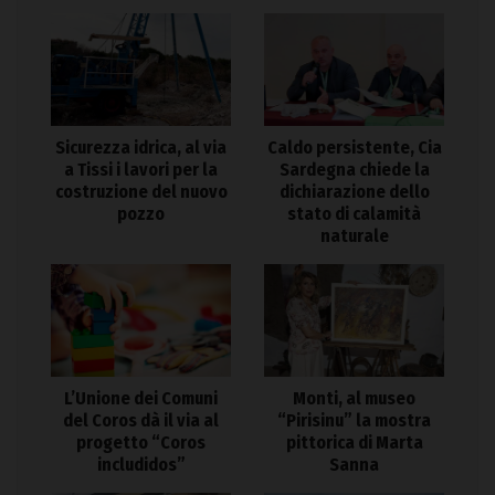
Sicurezza idrica, al via
Caldo persistente, Cia
a Tissi i lavori per la
Sardegna chiede la
costruzione del nuovo
dichiarazione dello
pozzo
stato di calamità
naturale
L’Unione dei Comuni
Monti, al museo
del Coros dà il via al
“Pirisinu” la mostra
progetto “Coros
pittorica di Marta
includidos”
Sanna