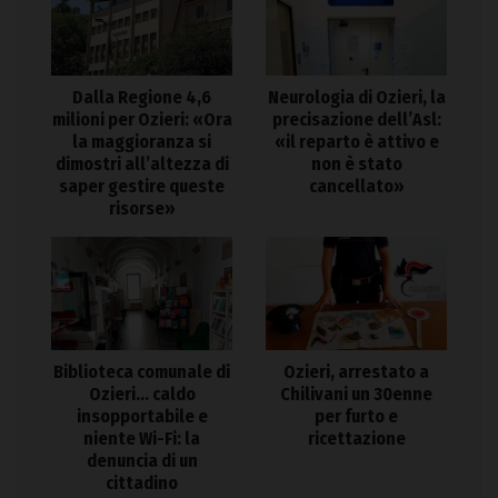
Dalla Regione 4,6
Neurologia di Ozieri, la
milioni per Ozieri: «Ora
precisazione dell’Asl:
la maggioranza si
«il reparto è attivo e
dimostri all’altezza di
non è stato
saper gestire queste
cancellato»
risorse»
Biblioteca comunale di
Ozieri, arrestato a
Ozieri… caldo
Chilivani un 30enne
insopportabile e
per furto e
niente Wi-Fi: la
ricettazione
denuncia di un
cittadino