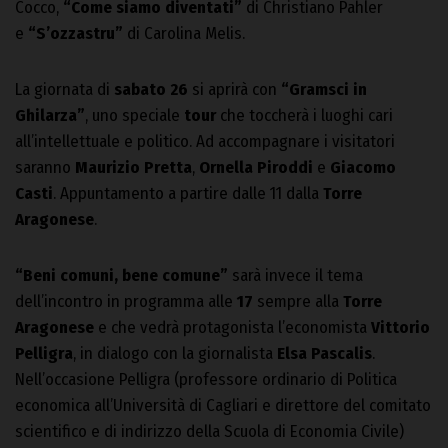
Cocco,
“Come siamo diventati”
di Christiano Pahler
e
“S’ozzastru”
di Carolina Melis.
La giornata di
sabato 26
si aprirà con
“Gramsci in
Ghilarza”
, uno speciale
tour
che toccherà i luoghi cari
all’intellettuale e politico. Ad accompagnare i visitatori
saranno
Maurizio Pretta
,
Ornella Piroddi
e
Giacomo
Casti
. Appuntamento a partire dalle 11 dalla
Torre
Aragonese
.
“Beni comuni, bene comune”
sarà invece il tema
dell’incontro in programma alle
17
sempre alla
Torre
Aragonese
e che vedrà protagonista l’economista
Vittorio
Pelligra
, in dialogo con la giornalista
Elsa Pascalis
.
Nell’occasione Pelligra (professore ordinario di Politica
economica all’Università di Cagliari e direttore del comitato
scientifico e di indirizzo della Scuola di Economia Civile)