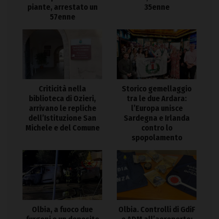
piante, arrestato un
35enne
57enne
Criticità nella
Storico gemellaggio
biblioteca di Ozieri,
tra le due Ardara:
arrivano le repliche
l’Europa unisce
dell’Istituzione San
Sardegna e Irlanda
Michele e del Comune
contro lo
spopolamento
Olbia. Controlli di GdiF
Olbia, a fuoco due