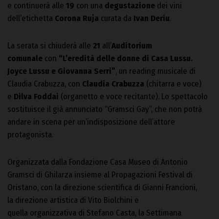
e continuerà alle
19
con una
degustazione
dei vini
dell’etichetta
Corona Ruja
curata da
Ivan Deriu
.
La serata si chiuderà alle
21
all’
Auditorium
comunale
con
“L’eredità delle donne di Casa Lussu.
Joyce Lussu e Giovanna Serri”
, un reading musicale di
Claudia Crabuzza, con
Claudia Crabuzza
(chitarra e voce)
e
Dilva Foddai
(organetto e voce recitante). Lo spettacolo
sostituisce il già annunciato “Gramsci Gay”, che non potrà
andare in scena per un’indisposizione dell’attore
protagonista.
Organizzata dalla Fondazione Casa Museo di Antonio
Gramsci di Ghilarza insieme al Propagazioni Festival di
Oristano, con la direzione scientifica di Gianni Francioni,
la direzione artistica di Vito Biolchini e
quella organizzativa di Stefano Casta, la Settimana