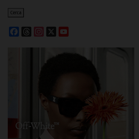
Cerca
Facebook
Threads
Instagram
X
YouTube