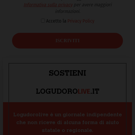
Informativa sulla privacy
per avere maggiori
informazioni.
Accetto la
Privacy Policy
SOSTIENI
LIVE
LOGUDORO
.IT
Logudorolive è un giornale indipendente
che non riceve di alcuna forma di aiuto
statale o regionale.