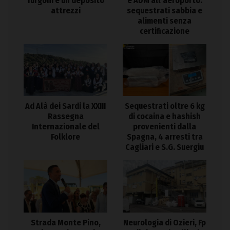
e ADM all’aeroporto:
furgoni e un deposito
sequestrati sabbia e
attrezzi
alimenti senza
certificazione
Ad Alà dei Sardi la XXIII
Sequestrati oltre 6 kg
Rassegna
di cocaina e hashish
Internazionale del
provenienti dalla
Folklore
Spagna, 4 arresti tra
Cagliari e S.G. Suergiu
Strada Monte Pino,
Neurologia di Ozieri, Fp