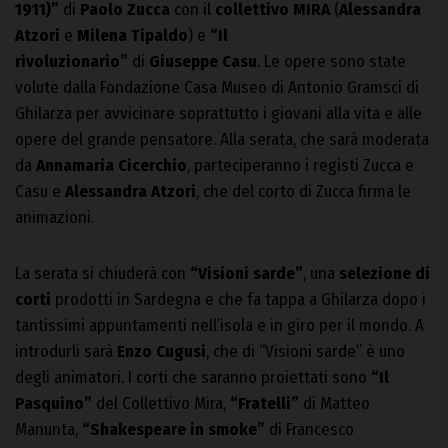
1911)”
di
Paolo Zucca
con il
collettivo MIRA
(
Alessandra
Atzori
e
Milena Tipaldo
) e
“Il
rivoluzionario”
di
Giuseppe Casu
. Le opere sono state
volute dalla Fondazione Casa Museo di Antonio Gramsci di
Ghilarza per avvicinare soprattutto i giovani alla vita e alle
opere del grande pensatore. Alla serata, che sarà moderata
da
Annamaria Cicerchio
, parteciperanno i registi Zucca e
Casu e
Alessandra Atzori
, che del corto di Zucca firma le
animazioni.
La serata si chiuderà con
“Visioni sarde”
, una
selezione di
corti
prodotti in Sardegna e che fa tappa a Ghilarza dopo i
tantissimi appuntamenti nell’isola e in giro per il mondo. A
introdurli sarà
Enzo Cugusi
, che di “Visioni sarde” è uno
degli animatori. I corti che saranno proiettati sono
“Il
Pasquino”
del Collettivo Mira,
“Fratelli”
di Matteo
Manunta,
“Shakespeare in smoke”
di Francesco