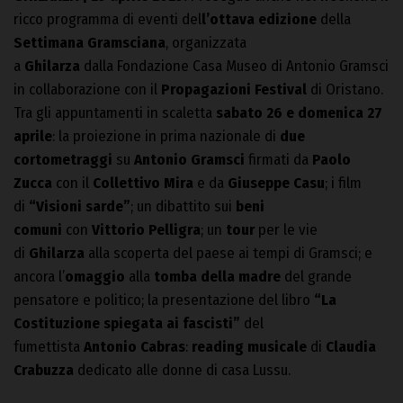
ricco programma di eventi del
l’ottava edizione
della
Settimana Gramsciana
, organizzata
a
Ghilarza
dalla Fondazione Casa Museo di Antonio Gramsci
in collaborazione con il
Propagazioni
Festival
di Oristano.
Tra gli appuntamenti in scaletta
sabato 26 e domenica 27
aprile
: la proiezione in prima nazionale di
due
cortometraggi
su
Antonio Gramsci
firmati da
Paolo
Zucca
con il
Collettivo Mira
e da
Giuseppe Casu
; i film
di
“Visioni sarde”
; un dibattito sui
beni
comuni
con
Vittorio Pelligra
; un
tour
per le vie
di
Ghilarza
alla scoperta del paese ai tempi di Gramsci; e
ancora l’
omaggio
alla
tomba della madre
del grande
pensatore e politico; la presentazione del libro
“La
Costituzione spiegata ai fascisti”
del
fumettista
Antonio Cabras
:
reading musicale
di
Claudia
Crabuzza
dedicato alle donne di casa Lussu.