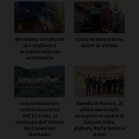
Berchidda, van sfonda
Crolla un muro a Bono,
una ringhiera e
muore un 41enne
precipita nella via
sottostante
Atto intimidatorio
Guardia di Finanza, 25
contro i ricercatori
allievi marescialli
dell’ET a Lula, la
assegnati ai reparti di
condanna dell’Unione
Sassari, Olbia,
dei Comuni del
Alghero, Porto Torres e
Montalbo
Ozieri