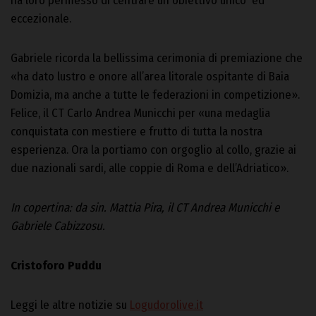
ha loro permesso di centrare un obiettivo unico ed
eccezionale.
Gabriele ricorda la bellissima cerimonia di premiazione che
«ha dato lustro e onore all’area litorale ospitante di Baia
Domizia, ma anche a tutte le federazioni in competizione».
Felice, il CT Carlo Andrea Municchi per «una medaglia
conquistata con mestiere e frutto di tutta la nostra
esperienza. Ora la portiamo con orgoglio al collo, grazie ai
due nazionali sardi, alle coppie di Roma e dell’Adriatico».
In copertina: da sin. Mattia Pira, il CT Andrea Municchi e
Gabriele Cabizzosu.
Cristoforo Puddu
Leggi le altre notizie su
Logudorolive.it