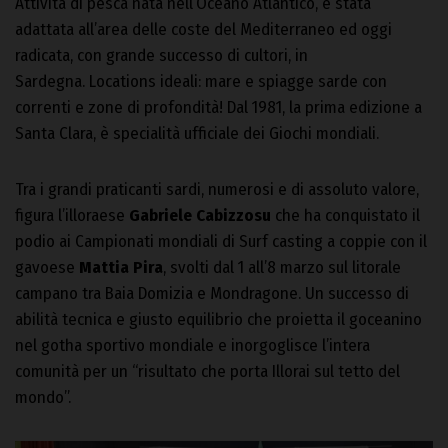
Attività di pesca nata nell’Oceano Atlantico, è stata
adattata all’area delle coste del Mediterraneo ed oggi
radicata, con grande successo di cultori, in
Sardegna. Locations ideali: mare e spiagge sarde con
correnti e zone di profondità! Dal 1981, la prima edizione a
Santa Clara, è specialità ufficiale dei Giochi mondiali.
Tra i grandi praticanti sardi, numerosi e di assoluto valore,
figura l’illoraese
Gabriele Cabizzosu
che ha conquistato il
podio ai Campionati mondiali di Surf casting a coppie con il
gavoese
Mattia Pira
, svolti dal 1 all’8 marzo sul litorale
campano tra Baia Domizia e Mondragone. Un successo di
abilità tecnica e giusto equilibrio che proietta il goceanino
nel gotha sportivo mondiale e inorgoglisce l’intera
comunità per un “risultato che porta Illorai sul tetto del
mondo”.