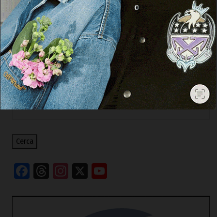
Ploaghe, Saverio Sau si prepara per il
campionato Italiano di Surf Casting di
Bibione
31 Agosto 2022, 16:09
Cerca
Cerca
Facebook
Threads
Instagram
X
YouTube