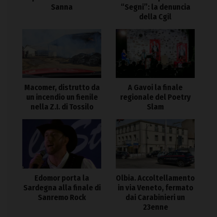
Sanna
“Segni”: la denuncia
della Cgil
Macomer, distrutto da
A Gavoi la finale
un incendio un fienile
regionale del Poetry
nella Z.I. di Tossilo
Slam
Edomor porta la
Olbia. Accoltellamento
Sardegna alla finale di
in via Veneto, fermato
Sanremo Rock
dai Carabinieri un
23enne