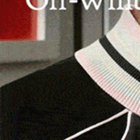
CRONACA
Bonorva. Auto si ribalta sulla
Provinciale 43, un ferito
26 Gennaio 2026, 23:00
BONORVA | 26 gennaio 2026. Un’auto si è ribaltata
lungo la Provinciale 43, nel territorio di Bonorva. 
luogo dell’incidente…
Facebook
WhatsApp
Telegram
Email
Thr