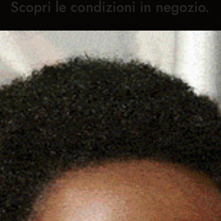
Cronaca
Attualità
Sport
Cultura
Rubric
C
BONORVA