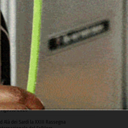
ARTICOLI RECENTI
torico gemellaggio tra le due Ardara: l’Europa
nisce Sardegna e Irlanda contro lo
popolamento
 Agosto 2026
lbia, a fuoco due furgoni e un deposito
ttrezzi
 Agosto 2026
lbia. Controlli di GdiF e ADM all’aeroporto:
equestrati sabbia e alimenti senza
ertificazione
 Agosto 2026
d Alà dei Sardi la XXIII Rassegna