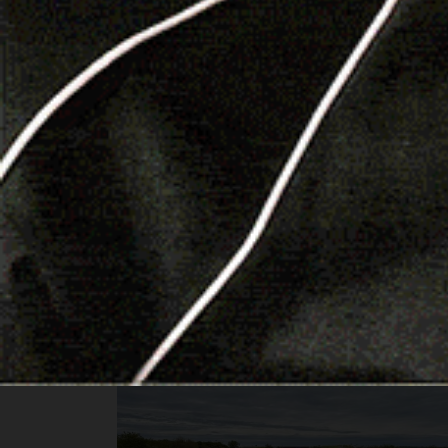
CRONACA
Incendi dolosi a Bonorva, ai
domiciliari un 50enne
10 Agosto 2025, 16:46
BONORVA | 10 agosto 2025. Gli agenti del Corpo
Forestale hanno dato esecuzione l’8 agosto a
un’ordinanza di custodia cautelare agli…
Facebook
WhatsApp
Telegram
Email
Thr