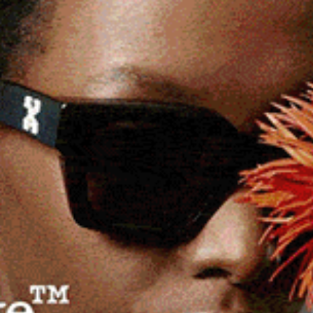
Sostegno alle imprese,
Confartigianato fa tappa a Bonorva
25 Marzo 2026, 18:34
BONORVA | 25 marzo 2026. Il tessuto produttivo del
Nord Sardegna si ritrova a un bivio cruciale tra sfide
globali e necessità di radicamento…
Facebook
WhatsApp
Telegram
Email
Threads
eads