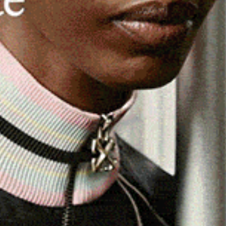
VIABILITÀ
Statale 131, fino a venerdì limitazioni
sullo svincolo Sud di Bonorva
13 Gennaio 2026, 18:56
BONORVA | 13 gennaio 2026. A partire dalla giornata
Sul
di domani e fino a venerdì 16 gennaio, Anas ha
programmato gli interventi…
eads
Facebook
WhatsApp
Telegram
Email
Threads