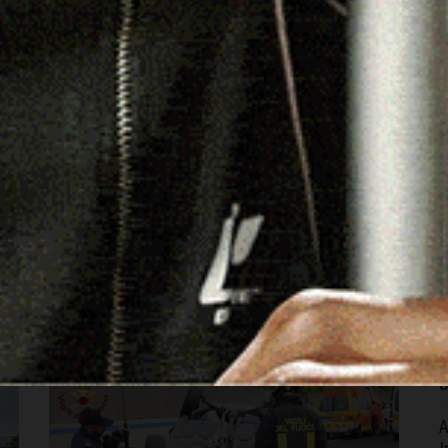
CRONACA
Altra giornata di incendi a Bonorva,
in azione gli elicotteri della flotta
S
regionale e due canadair
u
s
16 Giugno 2025, 23:41
8
BONORVA | 16 giugno 2025. Altra giornata di incendi,
O
dopo quella di ieri, nel territorio di Bonorva. Il primo
a
rogo è divampato nella mattinata…
eads
8
Facebook
WhatsApp
Telegram
Email
Threads
O
s
c
8
A