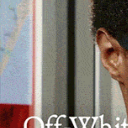
Incontro di Confartigianato a
Bonorva: le imprese vogliono
crescere ma chiedono certezze
28 Marzo 2026, 17:55
BONORVA | 28 marzo 2026. Sala consiliare gremita
ieri a Bonorva per l’appuntamento promosso da
Confartigianato Imprese Sassari…
Facebook
WhatsApp
Telegram
Email
Thr