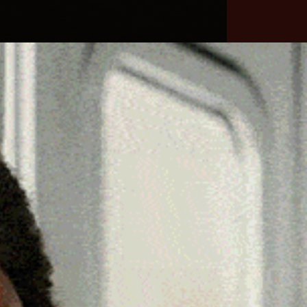
he
Necrologie
Numeri
Contatti
utili
erca
Cerca
Facebook
Threads
Instagram
X
YouTube