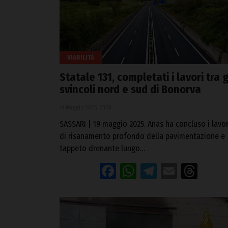
VIABILITÀ
Statale 131, completati i lavori tra g
svincoli nord e sud di Bonorva
19 Maggio 2025, 23:36
SASSARI | 19 maggio 2025. Anas ha concluso i lavor
di risanamento profondo della pavimentazione e
tappeto drenante lungo…
Facebook
WhatsApp
Telegram
Email
Thr