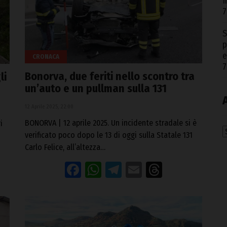
I
7
S
p
e
CRONACA
7
Bonorva, due feriti nello scontro tra
li
un’auto e un pullman sulla 131
12 Aprile 2025, 22:00
BONORVA | 12 aprile 2025. Un incidente stradale si è
i
A
verificato poco dopo le 13 di oggi sulla Statale 131
Carlo Felice, all’altezza…
Facebook
WhatsApp
Telegram
Email
Threads
eads