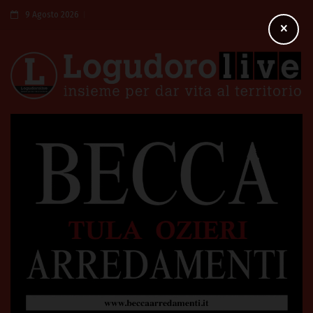
9 Agosto 2026
×