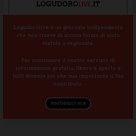
LIVE
LOGUDORO
.IT
Logudorolive è un giornale indipendente
che non riceve di alcuna forma di aiuto
statale o regionale.
Per continuare il nostro servizio di
informazione gratuito, libero e aperto a
tutti diventa più che mai importante il tuo
contributo.
sostienici ora