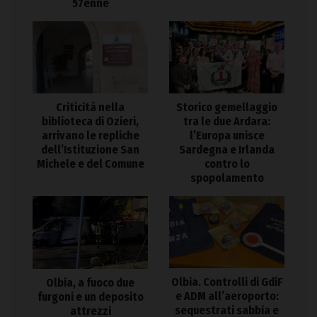
57enne
Criticità nella
Storico gemellaggio
biblioteca di Ozieri,
tra le due Ardara:
arrivano le repliche
l’Europa unisce
dell’Istituzione San
Sardegna e Irlanda
Michele e del Comune
contro lo
spopolamento
Olbia. Controlli di GdiF
Olbia, a fuoco due
e ADM all’aeroporto:
furgoni e un deposito
sequestrati sabbia e
attrezzi