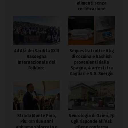
alimenti senza
certificazione
Ad Alà dei Sardi la XXIII
Sequestrati oltre 6 kg
Rassegna
di cocaina e hashish
Internazionale del
provenienti dalla
Folklore
Spagna, 4 arresti tra
Cagliari e S.G. Suergiu
Strada Monte Pino,
Neurologia di Ozieri, Fp
Piu: «In due anni
Cgil risponde all’Asl:
abbiamo sbloccato e
«Bene conferma