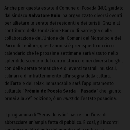
Anche per questa estate il Comune di Posada (NU), guidato
dal sindaco
Salvatore Ruiu
, ha organizzato diversi eventi
per allietare le serate dei residenti e dei turisti. Grazie al
contributo della Fondazione Banco di Sardegna e alla
collaborazione dell’Unione dei Comuni del Montalbo e del
Parco di Tepilora, quest’anno si è predisposto un ricco
calendario che le prossime settimane sarà vissuto nello
splendido scenario del centro storico e nei diversi borghi,
con delle serate tematiche e di eventi teatrali, musicali,
culinari e di intrattenimento all’insegna della cultura,
dell’arte e del relax. Immancabile sarà l’appuntamento
culturale “
Prèmiu de Poesia Sarda
–
Pasada
” che, giunto
ormai alla 39^ edizione, è un
must
dell’estate posadina.
Il programma di “Seras de istiu” nasce con l’idea di
abbracciare un’ampia fetta di pubblico. E così, gli incontri
con personalità illustri del mondo della cultura, si