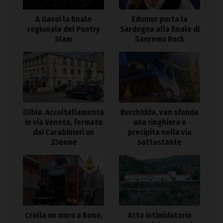
A Gavoi la finale
Edomor porta la
regionale del Poetry
Sardegna alla finale di
Slam
Sanremo Rock
Olbia. Accoltellamento
Berchidda, van sfonda
in via Veneto, fermato
una ringhiera e
dai Carabinieri un
precipita nella via
23enne
sottostante
Crolla un muro a Bono,
Atto intimidatorio