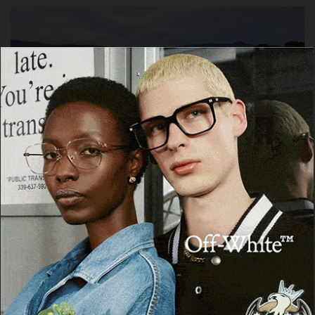
POSADA
Giornata internazionale della poesia,
sabato a Posada l’evento “Boghes in sa
Foghe”
17 Marzo 2026, 18:36