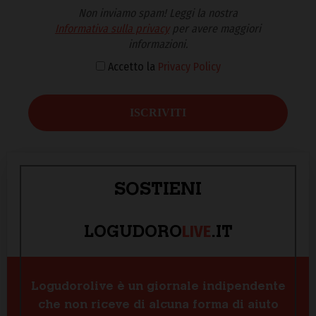
Non inviamo spam! Leggi la nostra
Informativa sulla privacy
per avere maggiori
informazioni.
Accetto la
Privacy Policy
SOSTIENI
LIVE
LOGUDORO
.IT
Logudorolive è un giornale indipendente
che non riceve di alcuna forma di aiuto