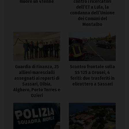
muore un 41enne
contro i ricercatori
dell’ET a Lula, la
condanna dell’Unione
dei Comuni del
Montalbo
Guardia di Finanza, 25
Scontro frontale sulla
allievi marescialli
SS 125 a Orosei, 4
assegnati ai reparti di
feriti: due trasferiti in
Sassari, Olbia,
elicottero a Sassari
Alghero, Porto Torres e
Ozieri