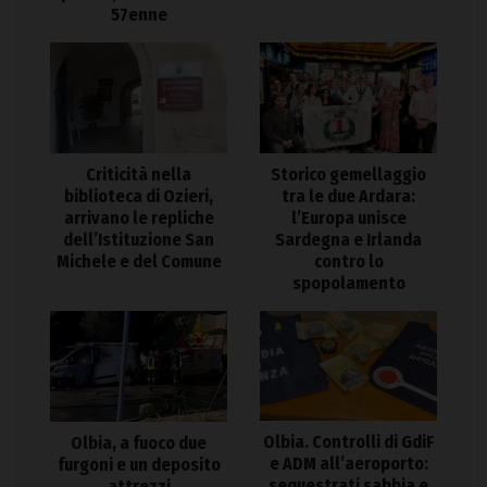
57enne
Criticità nella
Storico gemellaggio
biblioteca di Ozieri,
tra le due Ardara:
arrivano le repliche
l’Europa unisce
dell’Istituzione San
Sardegna e Irlanda
Michele e del Comune
contro lo
spopolamento
Olbia. Controlli di GdiF
Olbia, a fuoco due
e ADM all’aeroporto:
furgoni e un deposito
sequestrati sabbia e
attrezzi