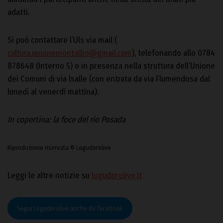
adatti.
Si può contattare l’Uls via mail (
cultura.unionemontalbo@gmail.com
), telefonando allo 0784
878648 (Interno 5) o in presenza nella struttura dell’Unione
dei Comuni di via Isalle (con entrata da via Flumendosa dal
lunedì al venerdì mattina).
In copertina: la foce del rio Posada
Riproduzione riservata © Logudorolive
Leggi le altre notizie su
logudorolive.it
Segui Logudorolive anche da Facebook