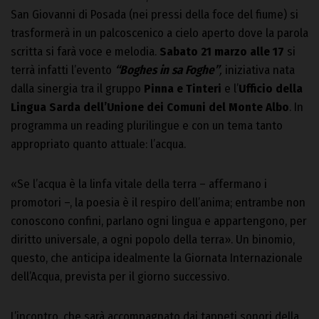
San Giovanni di Posada (nei pressi della foce del fiume) si
trasformerà in un palcoscenico a cielo aperto dove la parola
scritta si farà voce e melodia.
Sabato 21 marzo alle 17
si
terrà infatti l’evento
“Boghes in sa Foghe”
,
iniziativa nata
dalla sinergia tra il gruppo
Pinna e Tinteri
e l’
Ufficio della
Lingua Sarda dell’Unione dei Comuni del Monte Albo
. In
programma un reading plurilingue e con un tema tanto
appropriato quanto attuale: l’acqua.
«Se l’acqua è la linfa vitale della terra – affermano i
promotori –, la poesia è il respiro dell’anima; entrambe non
conoscono confini, parlano ogni lingua e appartengono, per
diritto universale, a ogni popolo della terra». Un binomio,
questo, che anticipa idealmente la Giornata Internazionale
dell’Acqua, prevista per il giorno successivo.
L’incontro, che sarà accompagnato dai tappeti sonori della