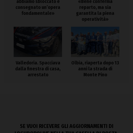
abbiamo sbloccato e
«Bene conferma
consegnato un’opera
reparto, ma sia
fondamentale»
garantita la piena
operatività»
Valledoria. Spacciava
Olbia, riaperta dopo 13
dalla finestra di casa,
anni la strada di
arrestato
Monte Pino
SE VUOI RICEVERE GLI AGGIORNAMENTI DI