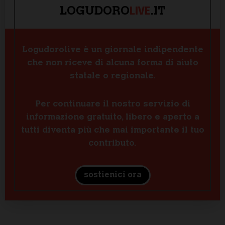
LIVE
LOGUDORO
.IT
Logudorolive è un giornale indipendente
che non riceve di alcuna forma di aiuto
statale o regionale.
Per continuare il nostro servizio di
informazione gratuito, libero e aperto a
tutti diventa più che mai importante il tuo
contributo.
sostienici ora