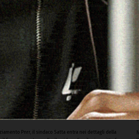
C
b
6
I
c
p
6
D
m
g
6
ziamento Pnrr, il sindaco Satta entra nei dettagli della
N