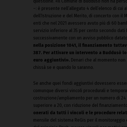
questione. «Il Comune di Buddusò non ha perso i
–: è presente nell’allegato 4 dell’elenco di cui 
dell’Istruzione e del Merito, di concerto con il 
enti che nel 2021 avessero avuto più di 60 bamb
servizio inferiore al 35 per cento secondo dati 
successivamente con un avviso pubblico datat
nella posizione 1041, il finanziamento tuttavi
387. Per attivare un intervento a Buddusò l
euro aggiuntivi».
Denari che al momento non s
chissà se e quando lo saranno.
Se anche quei fondi aggiuntivi dovessero essere
comunque diversi vincoli procedurali e temporal
costruzione/ampliamento per un numero di 24 
superiore a 20, con riduzione del finanziament
onerati da tutti i vincoli e le procedure rela
mensile del sistema ReGis per il monitoraggio e