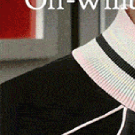
BUDDUSÒ | 19 luglio 2024.
«Saranno 387 i Comun
Buddusò si è piazzato al 1041esimo posto in gra
all’attacco della minoranza
“Per Buddusò”
, ch
finanziamento che, a detta dei consiglieri di o
così, dice Satta, che comunque assicura che
il 
questo servizio alla popolazione
. «Il Comune
volte in Consiglio comunale, nella
realizzazion
cittadino –
adeguando due aule della scuol