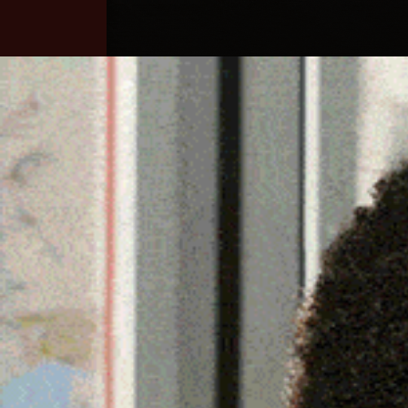
Home
Ozieri
Territorio
Sardegna
«IL COMUNE DI BUDDUS
FINANZIAMENTO PER L’A
19 Luglio 2024, 11:13