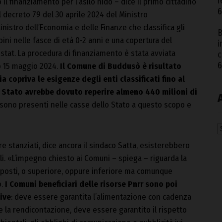
r
l finanziamento per l’asilo nido – dice il primo cittadino
6
al decreto 79 del 30 aprile 2024 del Ministro
Ministro dell’Economia e delle Finanze che classifica gli
B
ini nelle fasce di età 0-2 anni e una copertura del
i
Istat. La procedura di finanziamento è stata avviata
c
6
o 15 maggio 2024.
Il Comune di Buddusò è risultato
a copriva le esigenze degli enti classificati fino al
o Stato avrebbe dovuto reperire almeno 440 milioni di
ono presenti nelle casse dello Stato a questo scopo e
A
 stanziati, dice ancora il sindaco Satta, esisterebbero
i. «L’impegno chiesto ai Comuni – spiega – riguarda la
posti, o superiore, oppure inferiore ma comunque
o.
I Comuni beneficiari delle risorse Pnrr sono poi
tive
: deve essere garantita l’alimentazione con cadenza
 la rendicontazione, deve essere garantito il rispetto