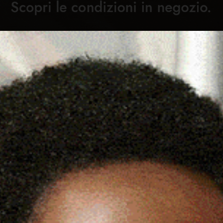
Cronaca
Attualità
Sport
Cultura
Rubric
Ò NON HA PERSO IL
C
SILO NIDO».