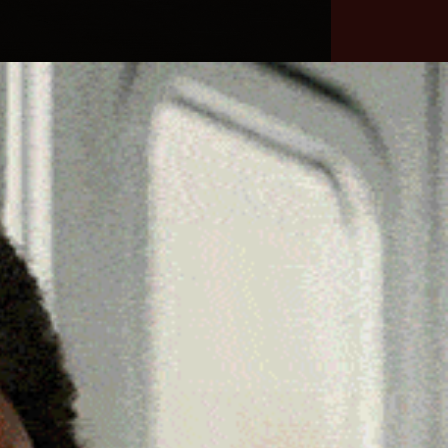
he
Necrologie
Numeri
Contatti
utili
erca
Cerca
Facebook
Threads
Instagram
X
YouTube