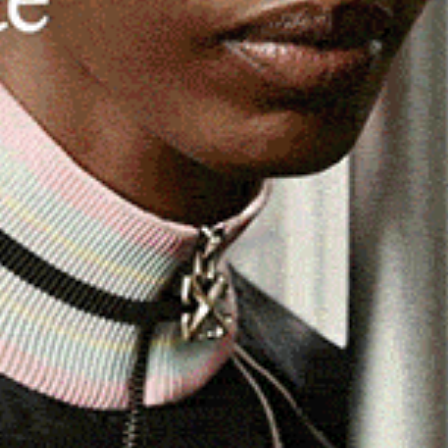
i destinatari dei fondi Pnrr per gli Asili Nido, e
duatoria». È la risposta del sindaco
Massimo Satta
e aveva criticato l’Amministrazione per aver perso un
pposizione, era già pronto ad arrivare
(leggi)
. Ma non è
Comune si sta già attivando per provare a offrire
 di Buddusò intende intervenire, come già accennato più
e di posti aggiuntivi di asilo nido
– dice il primo
a materna
rendendole idonee per adibirle ad asilo nido».