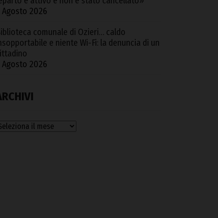
eparto è attivo e non è stato cancellato»
 Agosto 2026
iblioteca comunale di Ozieri… caldo
nsopportabile e niente Wi-Fi: la denuncia di un
ittadino
 Agosto 2026
ARCHIVI
rchivi