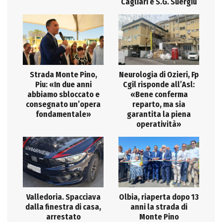
Cagliari e S.G. Suergiu
Strada Monte Pino,
Neurologia di Ozieri, Fp
Piu: «In due anni
Cgil risponde all’Asl:
abbiamo sbloccato e
«Bene conferma
consegnato un’opera
reparto, ma sia
fondamentale»
garantita la piena
operatività»
Valledoria. Spacciava
Olbia, riaperta dopo 13
dalla finestra di casa,
anni la strada di
arrestato
Monte Pino