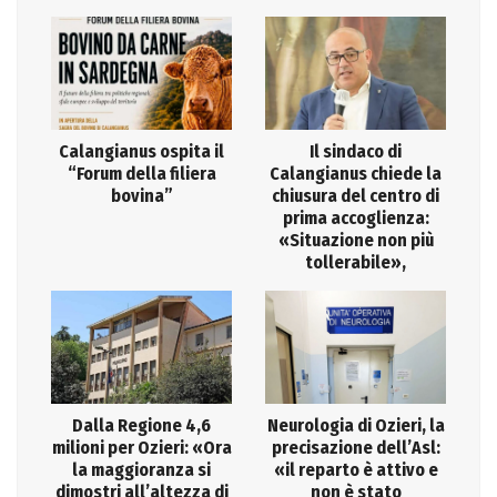
Calangianus ospita il
Il sindaco di
“Forum della filiera
Calangianus chiede la
bovina”
chiusura del centro di
prima accoglienza:
«Situazione non più
tollerabile»,
Dalla Regione 4,6
Neurologia di Ozieri, la
milioni per Ozieri: «Ora
precisazione dell’Asl:
la maggioranza si
«il reparto è attivo e
dimostri all’altezza di
non è stato