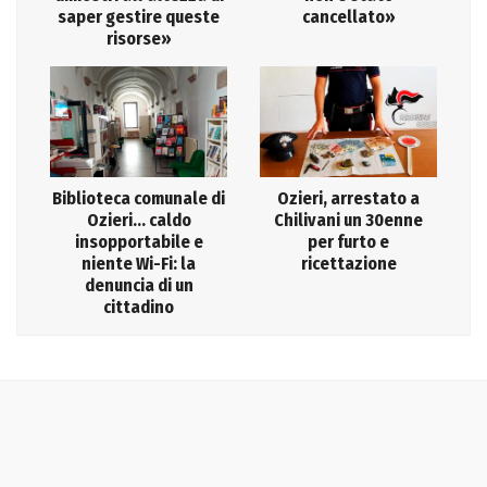
saper gestire queste
cancellato»
risorse»
Biblioteca comunale di
Ozieri, arrestato a
Ozieri… caldo
Chilivani un 30enne
insopportabile e
per furto e
niente Wi-Fi: la
ricettazione
denuncia di un
cittadino