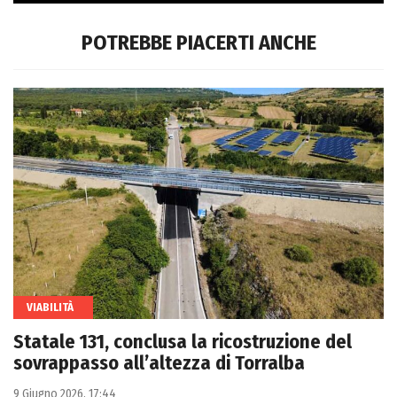
POTREBBE PIACERTI ANCHE
TORRALBA
VIABILITÀ
Statale 131, conclusa la ricostruzione del
sovrappasso all’altezza di Torralba
9 Giugno 2026, 17:44