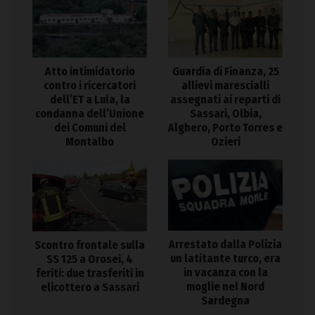
Atto intimidatorio
Guardia di Finanza, 25
contro i ricercatori
allievi marescialli
dell’ET a Lula, la
assegnati ai reparti di
condanna dell’Unione
Sassari, Olbia,
dei Comuni del
Alghero, Porto Torres e
Montalbo
Ozieri
Arrestato dalla Polizia
Scontro frontale sulla
un latitante turco, era
SS 125 a Orosei, 4
in vacanza con la
feriti: due trasferiti in
moglie nel Nord
elicottero a Sassari
Sardegna