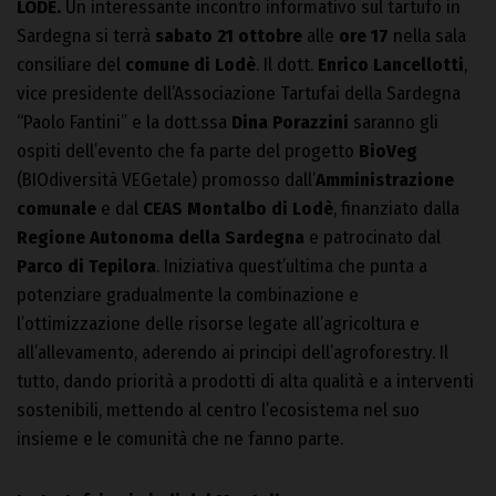
LODÈ.
Un interessante incontro informativo sul tartufo in
Sardegna si terrà
sabato 21 ottobre
alle
ore 17
nella sala
consiliare del
comune di Lodè
. Il dott.
Enrico Lancellotti
,
vice presidente dell’Associazione Tartufai della Sardegna
“Paolo Fantini” e la dott.ssa
Dina Porazzini
saranno gli
ospiti dell’evento che fa parte del progetto
BioVeg
(BIOdiversità VEGetale) promosso dall’
Amministrazione
comunale
e dal
CEAS Montalbo di Lodè
, finanziato dalla
Regione Autonoma della Sardegna
e patrocinato dal
Parco di Tepilora
. Iniziativa quest’ultima che punta a
potenziare gradualmente la combinazione e
l’ottimizzazione delle risorse legate all’agricoltura e
all’allevamento, aderendo ai principi dell’agroforestry. Il
tutto, dando priorità a prodotti di alta qualità e a interventi
sostenibili, mettendo al centro l’ecosistema nel suo
insieme e le comunità che ne fanno parte.