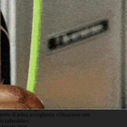
ARTICOLI RECENTI
alledoria. Spacciava dalla finestra di casa,
rrestato
 Agosto 2026
lbia, riaperta dopo 13 anni la strada di Monte
ino
 Agosto 2026
alangianus ospita il “Forum della filiera
ovina”
 Agosto 2026
l sindaco di Calangianus chiede la chiusura del
entro di prima accoglienza: «Situazione non
iù tollerabile»,