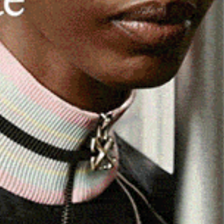
sso Comune
hanno creato un
erbario digitale
sulle
ssibile grazie al bando
sulla
comunicazione della Regione
getti
per la realizzazione,
il potenziamento e/o
e
di comunicazione digitale dei CEAS.
testimonianza fondamentale della ricerca botanica.
umulare e conservare la conoscenza generata dai botanici
one in generazione. Sebbene i campioni di erbario siano
roblema di essere oggetti fisici, e la loro consultazione
ano spostare materialmente presso l’erbario. La loro
divulgazione poiché ne semplifica l’accesso