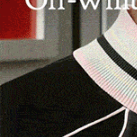
Sostenibilità
Montalbo di
Lodè
(NU) e lo ste
piante del Monte Albo
. L’iniziativa è stata po
Autonoma della Sardegna per promuovere pro
l’
ammodernamento
dei sistemi
multimediali 
Gli erbari hanno da sempre rappresentato una 
Attraverso queste “strutture”, si è potuto acc
nel corso dei secoli e trasmetterla di generazi
fondamentali per la ricerca botanica, hanno il p
richiede che gli utenti (o gli studiosi) si debb
digitalizzazione permette invece una maggiore 
all’informazione.