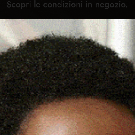
Cronaca
Attualità
Sport
Cultura
Rubric
ITALE SULLE PIANTE DEL
C