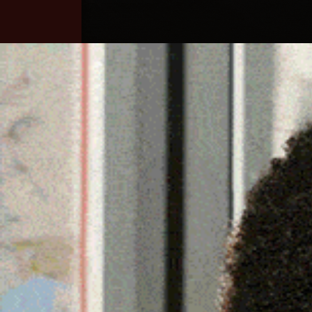
Home
Ozieri
Territorio
Sardegna
A LODÈ UN ERBARIO DIG
MONTALBO
24 Giugno 2022, 20:05