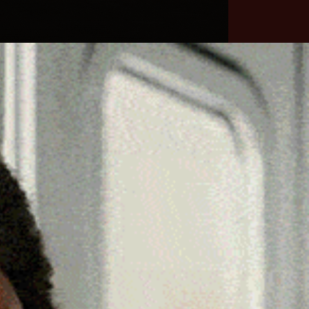
he
Necrologie
Numeri
Contatti
utili
erca
Cerca
Facebook
Threads
Instagram
X
YouTube