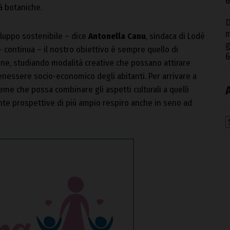
6
tà botaniche.
D
m
iluppo sostenibile – dice
Antonella Canu
, sindaca di Lodè
g
 – continua – il nostro obiettivo è sempre quello di
6
one, studiando modalità creative che possano attirare
nessere socio-economico degli abitanti. Per arrivare a
eme che possa combinare gli aspetti culturali a quelli
nte prospettive di più ampio respiro anche in seno ad
A