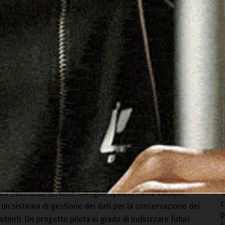
V
a
7
O
P
7
C
b
el CEAS Montalbo Lodè è il primo passo per la creazione
6
permette l’acquisizione di immagini ad alta definizione e
I
ati essenziali (ordine, famiglia, specie, nome comune,
c
di un sistema di gestione dei dati per la conservazione dei
p
d utenti. Un progetto pilota in grado di indirizzare futuri