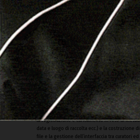
La digitalizzazione della collezione botanica d
di un erbario virtuale Comunale più ampio, che 
la registrazione e caricamento in rete di metad
data e luogo di raccolta ecc.) e la costruzione 
file e la gestione dell’interfaccia tra curatori e