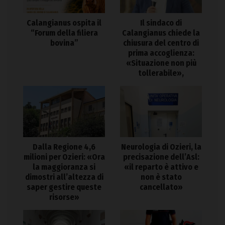
Calangianus ospita il
Il sindaco di
“Forum della filiera
Calangianus chiede la
bovina”
chiusura del centro di
prima accoglienza:
«Situazione non più
tollerabile»,
Dalla Regione 4,6
Neurologia di Ozieri, la
milioni per Ozieri: «Ora
precisazione dell’Asl:
la maggioranza si
«il reparto è attivo e
dimostri all’altezza di
non è stato
saper gestire queste
cancellato»
risorse»