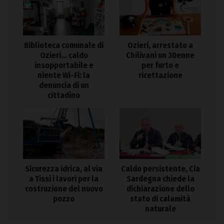
Biblioteca comunale di
Ozieri, arrestato a
Ozieri… caldo
Chilivani un 30enne
insopportabile e
per furto e
niente Wi-Fi: la
ricettazione
denuncia di un
cittadino
Sicurezza idrica, al via
Caldo persistente, Cia
a Tissi i lavori per la
Sardegna chiede la
costruzione del nuovo
dichiarazione dello
pozzo
stato di calamità
naturale