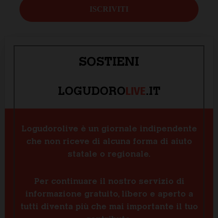
SOSTIENI
LIVE
LOGUDORO
.IT
Logudorolive è un giornale indipendente
che non riceve di alcuna forma di aiuto
statale o regionale.
Per continuare il nostro servizio di
informazione gratuito, libero e aperto a
tutti diventa più che mai importante il tuo