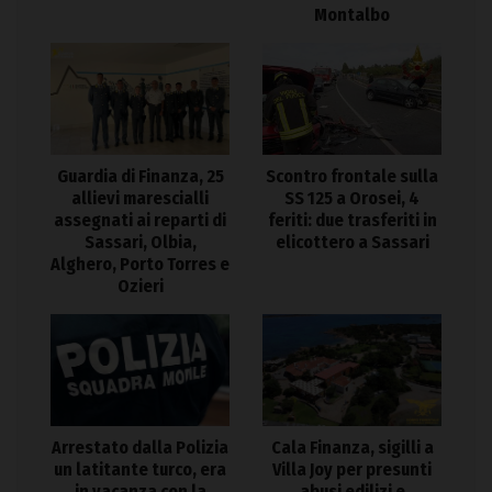
Montalbo
Guardia di Finanza, 25
Scontro frontale sulla
allievi marescialli
SS 125 a Orosei, 4
assegnati ai reparti di
feriti: due trasferiti in
Sassari, Olbia,
elicottero a Sassari
Alghero, Porto Torres e
Ozieri
Arrestato dalla Polizia
Cala Finanza, sigilli a
un latitante turco, era
Villa Joy per presunti
in vacanza con la
abusi edilizi e