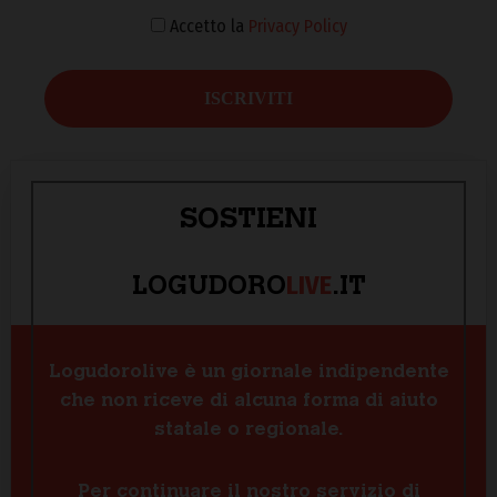
Accetto la
Privacy Policy
SOSTIENI
LIVE
LOGUDORO
.IT
Logudorolive è un giornale indipendente
che non riceve di alcuna forma di aiuto
statale o regionale.
Per continuare il nostro servizio di