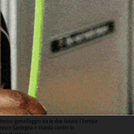
ARTICOLI RECENTI
rgosolo. Scoperta coltivazione illegale di
anapa con 1500 piante, arrestato un 57enne
 Agosto 2026
uoro. Ruba in casa del rivale in amore dopo
na lite, arrestato un 35enne
 Agosto 2026
riticità nella biblioteca di Ozieri, arrivano le
epliche dell’Istituzione San Michele e del
Comune
 Agosto 2026
torico gemellaggio tra le due Ardara: l’Europa
nisce Sardegna e Irlanda contro lo