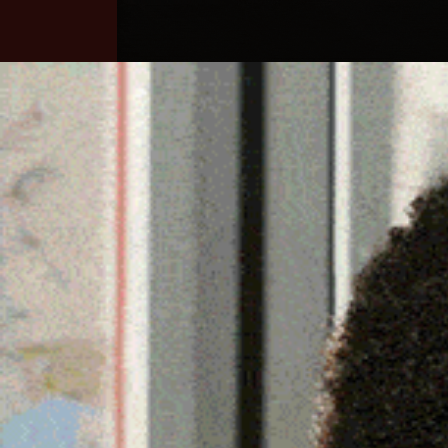
Home
Ozieri
Territorio
Sardegna
MONTI, DALLA REGIONE
COSTRUZIONE DI DUE PO
CANALE
17 Febbraio 2026, 09:01