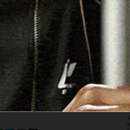
li anni diverse inondazioni, che hanno causato gravi
na” e realizzare i due ponti significherebbe, oltre che
inistratori, migliorare la qualità della vita e generare
O
c
8
o dei due ponti: nel riquadro l’assessore Gian Domenico
N
u
8
C
r
8
S
u