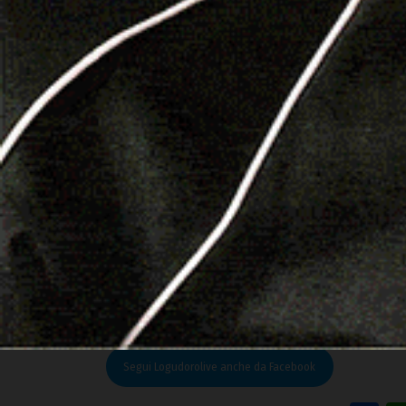
La borgata di Su Canale ha subito nel corso deg
danni alla popolazione. Sistemare il rio “Sa Pia
evitare perdite di vite umane, affermano gli amm
ulteriore sviluppo alla frazione.
Giuseppe Mattioli
In copertina: la zona in cui verrà realizzato un
Padre
Riproduzione riservata © Logudorolive
Leggi le altre notizie su
Logudorolive.it
Segui Logudorolive anche da Facebook