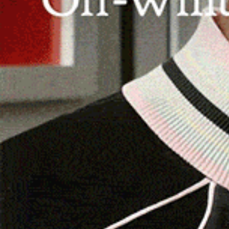
e idraulico nella frazione di Su Canale. Nel 202
Regione Autonoma della Sardegna risorse finanzi
mitigazione del rischio idraulico nei centri dell’i
anche Monti, comune al quale vennero assegnati
pronta per appaltare i lavori che serviranno pe
attraversa la popolosa borgata di Su Canale.
Per eliminare definitivamente il rischio idrauli
Mutzu
e l’assessorato ai Lavori Pubblici e Urba
regionale ai Lavori Pubblici, guidato da Antonio
costruzione di due ponti sul fiume: uno in
via L
il secondo in
via “Su Piattone”
di fronte all’ab
Gli amministratori comunali ritengono che la rea
importanza per garantire la sicurezza dei residen
idrogeologico. I nuovi ponti permetterebbero inol