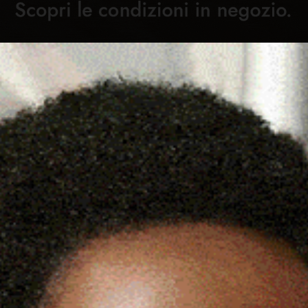
Cronaca
Attualità
Sport
Cultura
Rubric
 600MILA EURO PER LA
C
NTI SUL RIO SA PIANA A SU