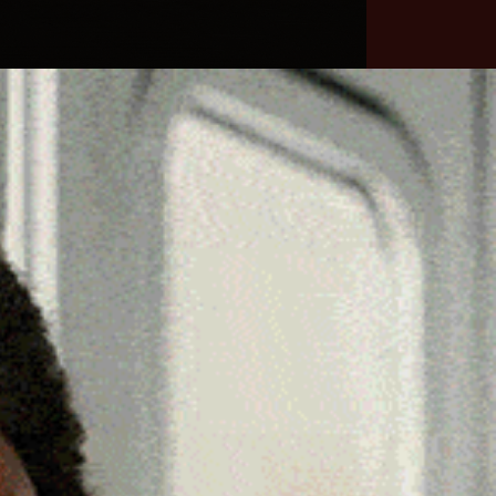
he
Necrologie
Numeri
Contatti
utili
erca
Cerca
Facebook
Threads
Instagram
X
YouTube