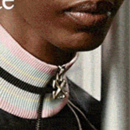
4 il Ministero dell’Ambiente aveva stanziato a favore della
arie per 60 milioni di euro per interventi di
sola più esposti a questa criticità. Fra questi risultava
 2 milioni e 100 mila euro. Somma ora disponibile,
r sistemare il
rio “Sa Piana”
, corso d’acqua che
co, l’Amministrazione comunale, con il sindaco
Emanuele
nistica,
Gian Domenico Padre
, ha chiesto all’assessorato
 Piu, un finanziamento di
600 mila euro
per la
a Piana
, di fronte alla nuova chiesa “Madonna della Pace”,
itazione della famiglia Ruiu.
lizzazione di queste due infrastrutture sia di cruciale
ti le cui abitazioni si trovano nelle aree ad alto rischio
tre un transito più sicuro per tutti i cittadini.