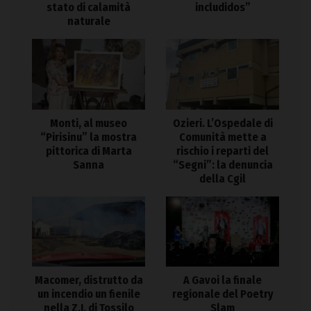
stato di calamità
includidos”
naturale
Monti, al museo
Ozieri. L’Ospedale di
“Pirisinu” la mostra
Comunità mette a
pittorica di Marta
rischio i reparti del
Sanna
“Segni”: la denuncia
della Cgil
Macomer, distrutto da
A Gavoi la finale
un incendio un fienile
regionale del Poetry
nella Z.I. di Tossilo
Slam