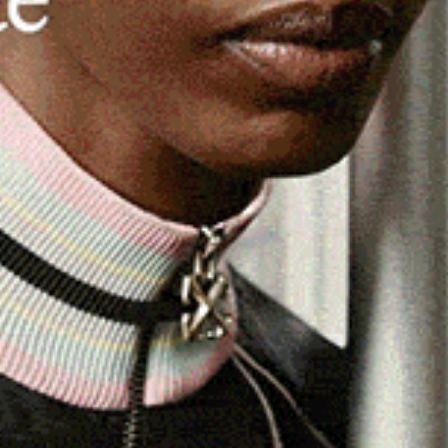
0 maggio 2024 ha definito termini e modalità per la
a Pac
, ma anche, e questa è la novità, per le domande di
omplemento di sviluppo rurale ed anche per il
o al Decreto ministeriale n. 198261 del 09 maggio 2024, che
 domande. Data, per la sola campagna del 2024, che
viene
 classica e consueta scadenza ordinaria del 15 maggio.
da unificata
, che prevede un’unica istanza per le varie
è una svolta di non poco conto, perché con un’unica
che prima si richiedevano con diverse istanze ed in
fico, i vari Centri di Assistenza Agricola (CAA) potranno
 precedente normativa ed in particolare la decurtazione
ore agricolo per ogni giorno di ritardo rispetto alla data