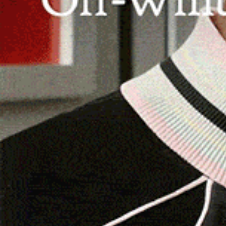
Agea ha deciso. Con la circolare n. 37262 del 1
presentazione della
domanda unica 2024 dell
aiuto e pagamento a superficie, e a capo, del c
trasferimento dei titoli. Il tutto per far seguit
ha modificato i termini di presentazione delle
posticipata al 1° luglio 2024, rispetto alla
Ricordiamoci che da quest’anno parte la
doman
richieste di aiuto e pagamento. Variazione che 
domanda telematica, si chiedono aiuti e premi 
tempi differenti.
Ora come ora, con l’istituzione del fascicolo gra
presentare un’unica e sola domanda, unificata!
Restano ferme le riduzioni già previste con la
dell’1% di quanto sarebbe spettato all’imprendit