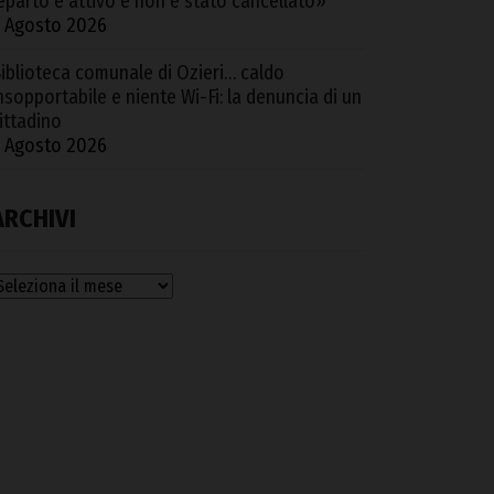
eparto è attivo e non è stato cancellato»
 Agosto 2026
iblioteca comunale di Ozieri… caldo
nsopportabile e niente Wi-Fi: la denuncia di un
ittadino
 Agosto 2026
ARCHIVI
rchivi