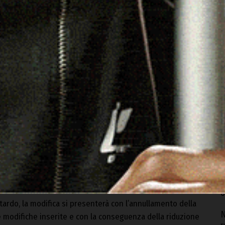
vili successivi, con data massima al 26 luglio 2024, ove la
va nazionale per la richiesta di nuovi titoli o di aumento
C
tazione del 3% sul loro valore e spettante all’agricoltore,
b
o, le domande pervenute oltre il 26 luglio 2024 saranno
6
I
c
legati, quali contratti o dichiarazioni o altro, che siano
p
6
D
, se presentata entro il 1° luglio, possa essere
m
che i capi zootecnici, entro il 26 luglio senza penalità.
g
6
itardo, la modifica si presenterà con l’annullamento della
N
e modifiche inserite e con la conseguenza della riduzione