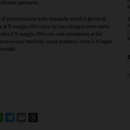
r
ull’aiuto spettante.
6
a di presentazione delle domande, infatti il giorno di
B
i
to al 15 maggio 2024 ed in tal caso bisogna stare molto
c
oltre il 15 maggio 2024 non sarà considerato ai fini
6
anno essere trasferiti, senza problemi, entro il 25 luglio
cevibili.
A
acebook
WhatsApp
Telegram
Email
Threads