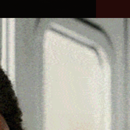
he
Necrologie
Numeri
Contatti
utili
erca
Cerca
Facebook
Threads
Instagram
X
YouTube