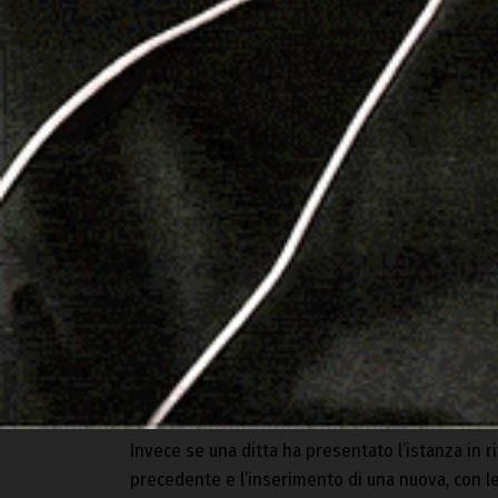
del 1° luglio, fino ad un massimo di 25 giorni ci
domanda diventa irricevibile.
Stessa tempistica nel caso di accesso alla riser
del valore di quelli già posseduti, con una decur
per ogni giorno di ritardo. Anche in questo cas
irricevibili.
Tempistica applicata anche a tutti i documenti al
determinanti ai fini dell’ammissibilità dell’aiuto.
Naturalmente è previsto che la domanda iniziale
modificata, sia per quanto riguarda le particelle 
Invece se una ditta ha presentato l’istanza in r
precedente e l’inserimento di una nuova, con l