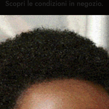
Cronaca
Attualità
Sport
Cultura
Rubric
 2024 SLITTA AL 1° LUGLIO
C