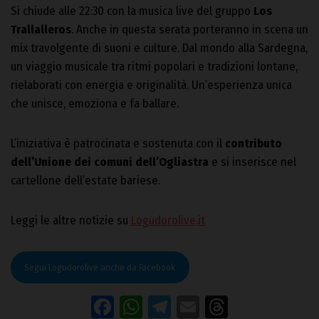
Si chiude alle 22:30 con la musica live del gruppo
Los
Trallalleros
. Anche in questa serata porteranno in scena un
mix travolgente di suoni e culture. Dal mondo alla Sardegna,
un viaggio musicale tra ritmi popolari e tradizioni lontane,
rielaborati con energia e originalità. Un’esperienza unica
che unisce, emoziona e fa ballare.
L’iniziativa è patrocinata e sostenuta con il
contributo
dell’Unione dei comuni dell’Ogliastra
e si inserisce nel
cartellone dell’estate bariese.
Leggi le altre notizie su
Logudorolive.it
Segui Logudorolive anche da Facebook
Facebook
WhatsApp
Telegram
Email
Threads