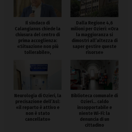
Il sindaco di
Dalla Regione 4,6
Calangianus chiede la
milioni per Ozieri: «Ora
chiusura del centro di
la maggioranza si
prima accoglienza:
dimostri all’altezza di
«Situazione non più
saper gestire queste
tollerabile»,
risorse»
Neurologia di Ozieri, la
Biblioteca comunale di
precisazione dell’Asl:
Ozieri… caldo
«il reparto è attivo e
insopportabile e
non è stato
niente Wi-Fi: la
cancellato»
denuncia di un
cittadino