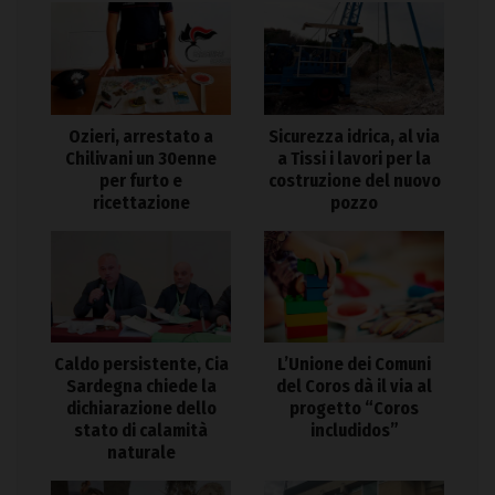
Ozieri, arrestato a
Sicurezza idrica, al via
Chilivani un 30enne
a Tissi i lavori per la
per furto e
costruzione del nuovo
ricettazione
pozzo
Caldo persistente, Cia
L’Unione dei Comuni
Sardegna chiede la
del Coros dà il via al
dichiarazione dello
progetto “Coros
stato di calamità
includidos”
naturale