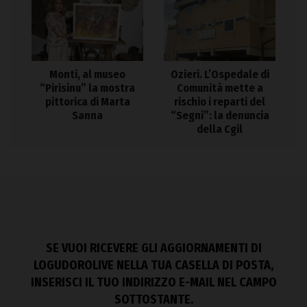
Monti, al museo
Ozieri. L’Ospedale di
“Pirisinu” la mostra
Comunità mette a
pittorica di Marta
rischio i reparti del
Sanna
“Segni”: la denuncia
della Cgil
SE VUOI RICEVERE GLI AGGIORNAMENTI DI
LOGUDOROLIVE NELLA TUA CASELLA DI POSTA,
INSERISCI IL TUO INDIRIZZO E-MAIL NEL CAMPO
SOTTOSTANTE.