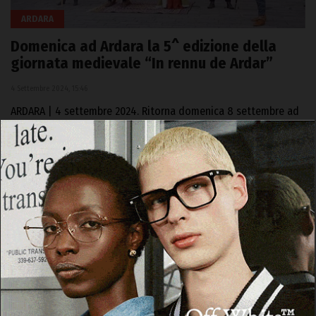
ARDARA
Domenica ad Ardara la 5^ edizione della
giornata medievale “In rennu de Ardar”
4 Settembre 2024, 15:46
ARDARA | 4 settembre 2024. Ritorna domenica 8 settembre ad
Ardara l’appuntamento con la giornata di rievocazione…
Facebook
WhatsApp
Telegram
Email
Threads