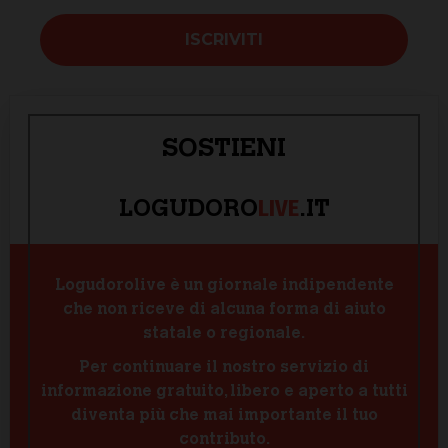
SOSTIENI
LIVE
LOGUDORO
.IT
Logudorolive è un giornale indipendente
che non riceve di alcuna forma di aiuto
statale o regionale.
Per continuare il nostro servizio di
informazione gratuito, libero e aperto a tutti
diventa più che mai importante il tuo
contributo.