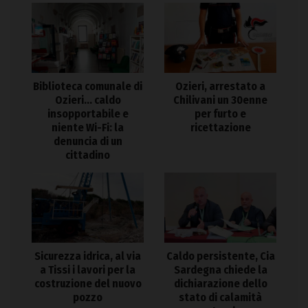
Biblioteca comunale di
Ozieri, arrestato a
Ozieri… caldo
Chilivani un 30enne
insopportabile e
per furto e
niente Wi-Fi: la
ricettazione
denuncia di un
cittadino
Sicurezza idrica, al via
Caldo persistente, Cia
a Tissi i lavori per la
Sardegna chiede la
costruzione del nuovo
dichiarazione dello
pozzo
stato di calamità