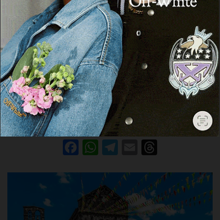
ARDARA
Ardara: risolto il problema della carenza
loculi in cimitero
26 Luglio 2024, 09:07
ARDARA | 26 luglio 2024. Lavori terminati nel cimitero di Ardara
per la costruzione di circa 80 nuovi loculi e alcuni ossari,
realizzati grazie…
Facebook
WhatsApp
Telegram
Email
Threads