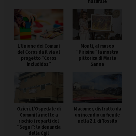
naturale
L’Unione dei Comuni
Monti, al museo
del Coros dà il via al
“Pirisinu” la mostra
progetto “Coros
pittorica di Marta
includidos”
Sanna
Ozieri. L’Ospedale di
Macomer, distrutto da
Comunità mette a
un incendio un fienile
rischio i reparti del
nella Z.I. di Tossilo
“Segni”: la denuncia
della Cgil