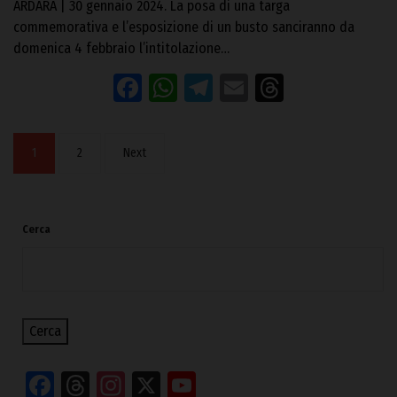
ARDARA | 30 gennaio 2024. La posa di una targa
commemorativa e l’esposizione di un busto sanciranno da
domenica 4 febbraio l’intitolazione…
Facebook
WhatsApp
Telegram
Email
Threads
1
2
Next
Cerca
Cerca
Facebook
Threads
Instagram
X
YouTube