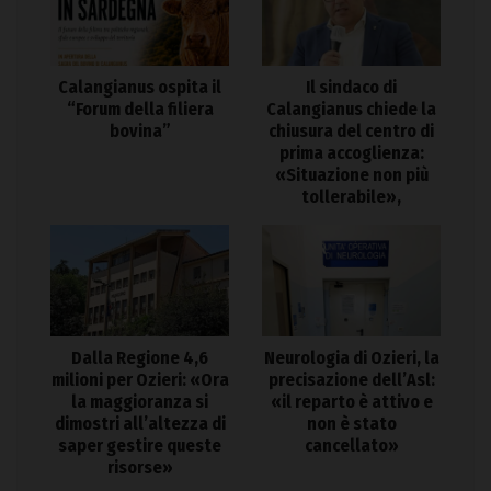
Calangianus ospita il
Il sindaco di
“Forum della filiera
Calangianus chiede la
bovina”
chiusura del centro di
prima accoglienza:
«Situazione non più
tollerabile»,
Dalla Regione 4,6
Neurologia di Ozieri, la
milioni per Ozieri: «Ora
precisazione dell’Asl:
la maggioranza si
«il reparto è attivo e
dimostri all’altezza di
non è stato
saper gestire queste
cancellato»
risorse»