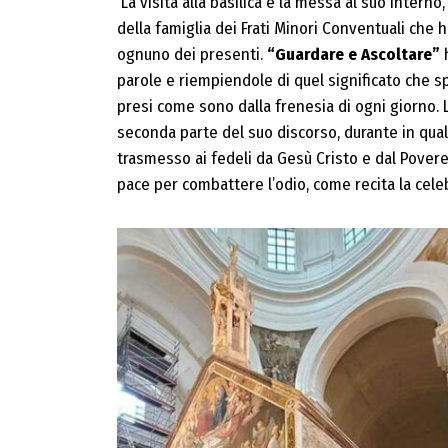
La visita alla basilica e la messa al suo intern
della famiglia dei Frati Minori Conventuali che 
ognuno dei presenti.
“Guardare e Ascoltare”
h
parole e riempiendole di quel significato che 
presi come sono dalla frenesia di ogni giorno. 
seconda parte del suo discorso, durante in quale 
trasmesso ai fedeli da Gesù Cristo e dal Povere
pace per combattere l’odio, come recita la celeb