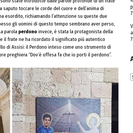
«
o, sono state introdotte dalle parole profonde di un frate
p
ha saputo toccare le corde del cuore e dell’anima di
7
a esordito, richiamando l’attenzione su queste due
spesso gli uomini di questo tempo sembrano aver perso,
V
La parola
perdono
invece, è stata la protagonista della
a
7
il frate ne ha ricordato il significato più autentico
llo di Assisi: il Perdono inteso come uno strumento di
re preghiera “Dov’è offesa fa che io porti il perdono”.
A