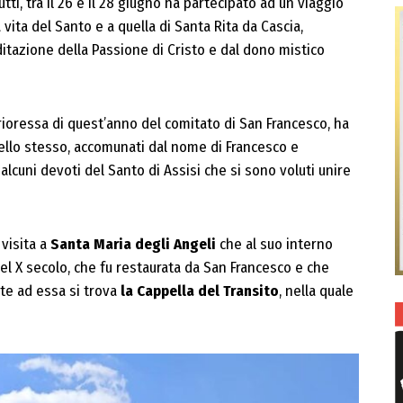
tti, tra il 26 e il 28 giugno ha partecipato ad un viaggio
 vita del Santo e a quella di Santa Rita da Cascia,
itazione della Passione di Cristo e dal dono mistico
 prioressa di quest’anno del comitato di San Francesco, ha
llo stesso, accomunati dal nome di Francesco e
lcuni devoti del Santo di Assisi che si sono voluti unire
visita a
Santa Maria degli Angeli
che al suo interno
del X secolo, che fu restaurata da San Francesco e che
nte ad essa si trova
la Cappella del Transito
, nella quale