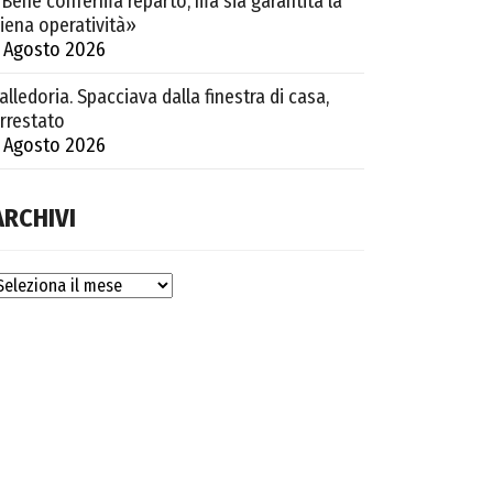
Bene conferma reparto, ma sia garantita la
iena operatività»
 Agosto 2026
alledoria. Spacciava dalla finestra di casa,
rrestato
 Agosto 2026
ARCHIVI
rchivi