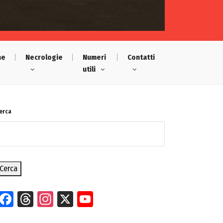
he
Necrologie
Numeri
Contatti
utili
erca
Cerca
Facebook
Threads
Instagram
X
YouTube