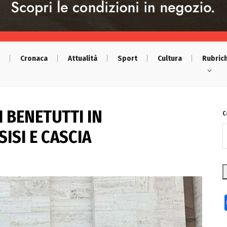
Cronaca
Attualità
Sport
Cultura
Rubric
I BENETUTTI IN
C
ISI E CASCIA