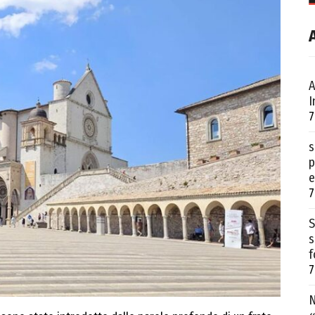
A
I
7
s
p
e
7
S
s
f
7
N