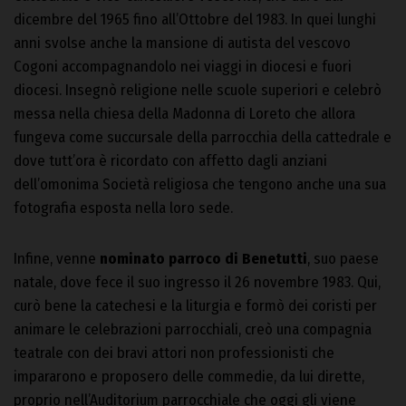
dicembre del 1965 fino all’Ottobre del 1983. In quei lunghi
anni svolse anche la mansione di autista del vescovo
Cogoni accompagnandolo nei viaggi in diocesi e fuori
diocesi. Insegnò religione nelle scuole superiori e celebrò
messa nella chiesa della Madonna di Loreto che allora
fungeva come succursale della parrocchia della cattedrale e
dove tutt’ora è ricordato con affetto dagli anziani
dell’omonima Società religiosa che tengono anche una sua
fotografia esposta nella loro sede.
Infine, venne
nominato parroco di Benetutti
, suo paese
natale, dove fece il suo ingresso il 26 novembre 1983. Qui,
curò bene la catechesi e la liturgia e formò dei coristi per
animare le celebrazioni parrocchiali, creò una compagnia
teatrale con dei bravi attori non professionisti che
impararono e proposero delle commedie, da lui dirette,
proprio nell’Auditorium parrocchiale che oggi gli viene