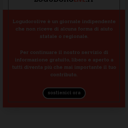
LOGUDORO
.IT
Logudorolive è un giornale indipendente
che non riceve di alcuna forma di aiuto
statale o regionale.
Per continuare il nostro servizio di
informazione gratuito, libero e aperto a
tutti diventa più che mai importante il tuo
contributo.
sostienici ora