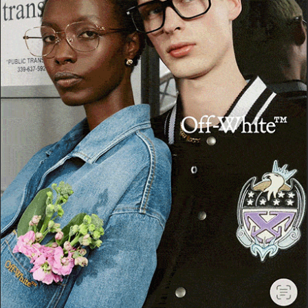
POTREBBE PIACERTI ANCHE
CRONACA
Benetutti, in fiamme un capannone alla
periferia del paese
19 Luglio 2026, 09:13