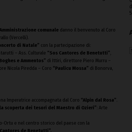
O
d
5
Amministrazione comunale
danno il benvenuto al Coro
llo (Vercelli).
oncerto di Natale”
con la partecipazione di:
A
ntarutti – Ass. Culturale
“Sos Cantores de Benetutti”
,
Boghes e Ammentos”
di Ittiri, direttore Piero Murru –
ore Nicola Piredda – Coro
“Paulicu Mossa”
di Bonorva,
lena Imperatrice accompagnata dal Coro
“Alpin dal Rosa”
.
la scoperta dei tesori del Maestro di Ozieri”
: Arte
co-Ortu e nel centro storico del paese con la
Cantores de Benetutti”.