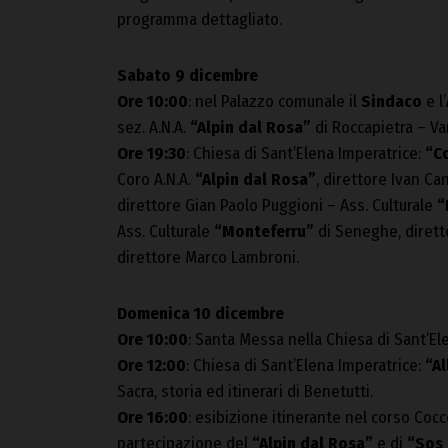
programma dettagliato.
Sabato 9 dicembre
Ore 10:00
: nel Palazzo comunale il
Sindaco
e l’
sez. A.N.A.
“Alpin dal Rosa”
di Roccapietra – Vara
Ore 19:30
: Chiesa di Sant’Elena Imperatrice:
“C
Coro A.N.A.
“Alpin dal Rosa”
, direttore Ivan Ca
direttore Gian Paolo Puggioni – Ass. Culturale
“
Ass. Culturale
“Monteferru”
di Seneghe, dirett
direttore Marco Lambroni.
Domenica 10 dicembre
Ore 10:00
: Santa Messa nella Chiesa di Sant’E
Ore 12:00
: Chiesa di Sant’Elena Imperatrice:
“Al
Sacra, storia ed itinerari di Benetutti.
Ore 16:00
: esibizione itinerante nel corso Coc
partecipazione del
“Alpin dal Rosa”
e di
“Sos 