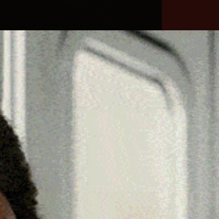
he
Necrologie
Numeri
Contatti
utili
erca
Cerca
Facebook
Threads
Instagram
X
YouTube