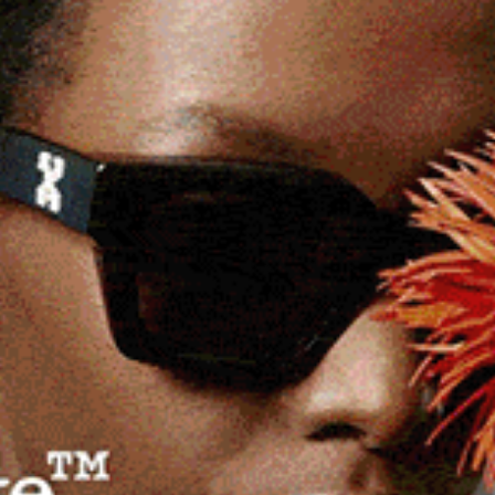
one culturale “Sos Cantores de Benetutti”,
dal Rosa” di Varallo.