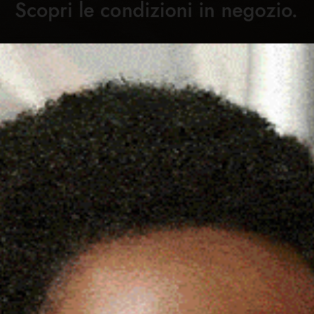
Cronaca
Attualità
Sport
Cultura
Rubric
0 DICEMBRE LA VIII EDIZIONE
C
”