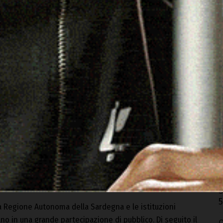
O
r
5
M
n
5
A
n i saluti del Sindaco e il successivo concerto nella
A
domenica 10 dicembre con alcuni momenti culturali ed
 i canti degli Alpini tra le vie del paese.
E
S
5
la Regione Autonoma della Sardegna e le istituzioni
no in una grande partecipazione di pubblico. Di seguito il