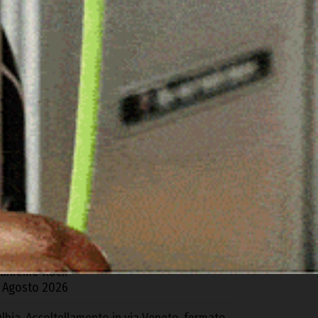
ARTICOLI RECENTI
zieri. L’Ospedale di Comunità mette a rischio i
eparti del “Segni”: la denuncia della Cgil
 Agosto 2026
acomer, distrutto da un incendio un fienile
ella Z.I. di Tossilo
 Agosto 2026
 Gavoi la finale regionale del Poetry Slam
5
gosto 2026
domor porta la Sardegna alla finale di
anremo Rock
 Agosto 2026