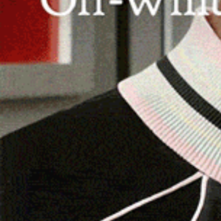
BENETUTTI.
È giunta alla sua
VIII edizione
la r
in programma per il
9 e 10 dicembre
a Benetutt
de Benetutti”
presieduta da Andrea Cuccu e di
L’evento, reso possibile grazie al contributo 
Sardegna, si articola in due giornate di concerti
del coro Alpino
“Alpin dal Rosa”
di Roccapietra 