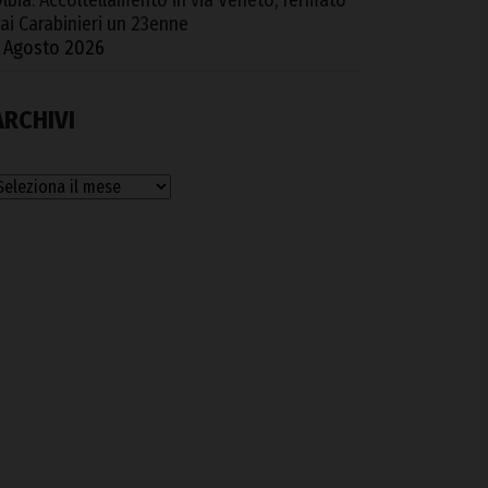
lbia. Accoltellamento in via Veneto, fermato
ai Carabinieri un 23enne
 Agosto 2026
ARCHIVI
rchivi