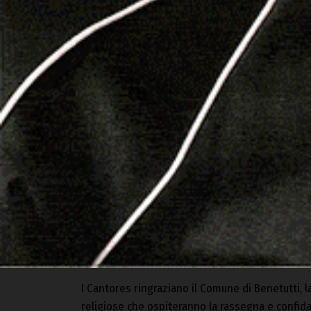
La rassegna prenderà avvio sabato 9 dicembre co
chiesa di Sant’Elena Imperatrice. Si prosegue 
enogastronomici e con un concerto itinerante con
I Cantores ringraziano il Comune di Benetutti, 
religiose che ospiteranno la rassegna e confida