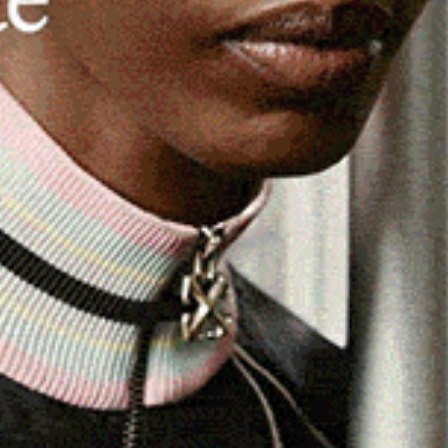
assegna di canti natalizi denominata
“Cantos de Nadale”
i, organizzata dall’Associazione culturale
“Sos Cantores
retta dal maestro Paolo Puggioni.
del Comune di Benetutti e della Regione Autonoma della
 e spazi culturali dedicati al Natale, con la partecipazione
– Varallo (Vercelli) e di altri cori della Sardegna.