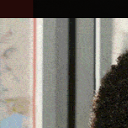
Home
Ozieri
Territorio
Sardegna
A BENETUTTI IL 9 E IL 1
DI “CANTOS DE NADALE
6 Dicembre 2023, 13:54