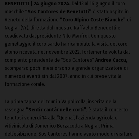
BENETUTTI | 24 giugno 2024.
Dal 13 al 16 giugno il coro
maschile
“Sos Cantores de Benetutti”
è stato ospite in
Veneto della formazione
“Coro Alpino Coste Bianche”
di
Negrar (Vr), diretta dal maestro Raffaello Benedetti e
coadiuvata dal presidente Nilo Manfroi. Con questo
gemellaggio il coro sardo ha ricambiato la visita del coro
alpino ricevuta nel novembre 2022, fortemente voluta dal
compianto presidente de “Sos Cantores”
Andrea Cuccu
,
scomparso pochi mesi orsono e grande organizzatore di
numerosi eventi sin dal 2007, anno in cui prese vita la
formazione corale.
La prima tappa del tour in Valpolicella, inserita nella
rassegna
“Sentir cantàr nelle corti”
, è stata il concerto
tenutosi venerdì 14 alla “Quena”, l’azienda agricola e
vitivinicola di Domenico Berzacoda a Negrar. Prima
dell’esibizione, Sos Cantores hanno avuto modo di visitare