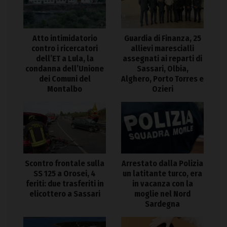
Atto intimidatorio
Guardia di Finanza, 25
contro i ricercatori
allievi marescialli
dell’ET a Lula, la
assegnati ai reparti di
condanna dell’Unione
Sassari, Olbia,
dei Comuni del
Alghero, Porto Torres e
Montalbo
Ozieri
Arrestato dalla Polizia
Scontro frontale sulla
un latitante turco, era
SS 125 a Orosei, 4
in vacanza con la
feriti: due trasferiti in
moglie nel Nord
elicottero a Sassari
Sardegna