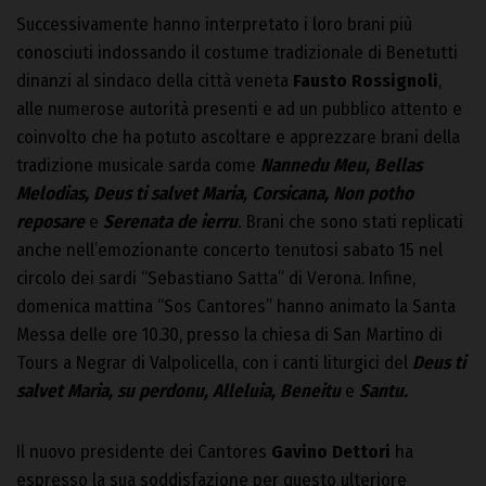
Successivamente hanno interpretato i loro brani più
conosciuti indossando il costume tradizionale di Benetutti
dinanzi al sindaco della città veneta
Fausto Rossignoli
,
alle numerose autorità presenti e ad un pubblico attento e
coinvolto che ha potuto ascoltare e apprezzare brani della
tradizione musicale sarda come
Nannedu Meu, Bellas
Melodias, Deus ti salvet Maria, Corsicana, Non potho
reposare
e
Serenata de ierru
.
Brani che sono stati replicati
anche nell’emozionante concerto tenutosi sabato 15 nel
circolo dei sardi “Sebastiano Satta” di Verona. Infine,
domenica mattina “Sos Cantores” hanno animato la Santa
Messa delle ore 10.30, presso la chiesa di San Martino di
Tours a Negrar di Valpolicella, con i canti liturgici del
Deus ti
salvet Maria, su perdonu, Alleluia, Beneitu
e
Santu.
Il nuovo presidente dei Cantores
Gavino Dettori
ha
espresso la sua soddisfazione per questo ulteriore