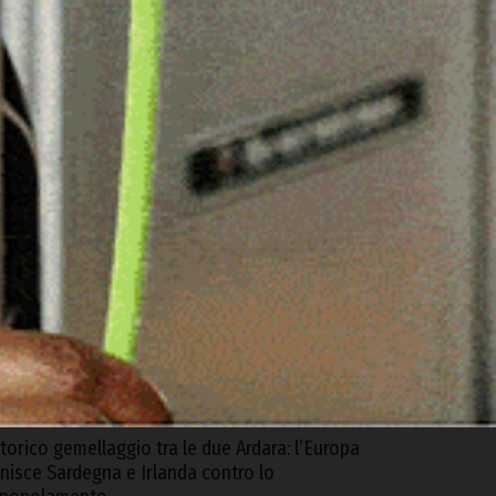
ARTICOLI RECENTI
rgosolo. Scoperta coltivazione illegale di
anapa con 1500 piante, arrestato un 57enne
 Agosto 2026
uoro. Ruba in casa del rivale in amore dopo
na lite, arrestato un 35enne
 Agosto 2026
riticità nella biblioteca di Ozieri, arrivano le
epliche dell’Istituzione San Michele e del
Comune
 Agosto 2026
torico gemellaggio tra le due Ardara: l’Europa
nisce Sardegna e Irlanda contro lo