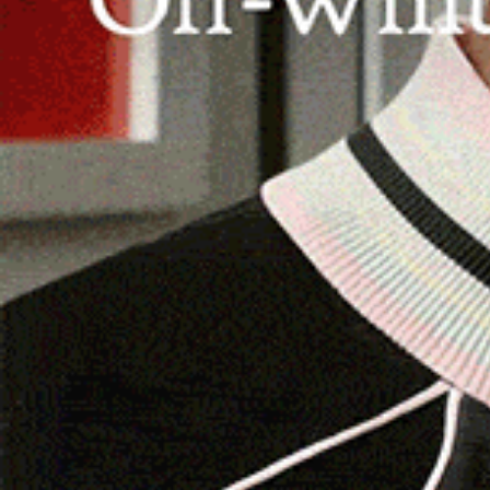
SINISCOLA | 25 febbraio 2026.
Undici persone 
controllo a largo raggio condotto lo scorso fine
diversi comuni della Baronia. L’operazione, mirat
visto un significativo dispiegamento di forze sul
Il fatto più grave si è verificato a
Budoni
, dove 
donna. L’allarme è stato lanciato dalla stessa vi
pianto, riuscendo a fornire solo poche informaz
assistendo alla furia dell’ex compagno. Rimanen
operativa ha guidato le pattuglie allertate fino a
donna con i vestiti macchiati di sangue e l’uom
sarebbe anche rifiutato di farsi identificare, è 
donna, costretta a ricorrere alle cure sanitari
Giovanni Paolo II di Olbia.
Sul fronte dei
controlli alla circolazione str
Sette automobilisti sono stati denunciati per gu