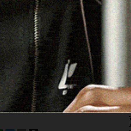
iore ai limiti di legge. Tre sono stati deferiti, invece,
, pur palesemente ubriachi. Tra questi, un uomo che, alla
mezzo alla carreggiata per nascondersi tra le piante di
O
c
agli stupefacenti
. Un 21enne è stato denunciato per
8
 sorpreso con diverse dosi di hashish e un bilancino di
so di dosi per uso personale di hashish e marijuana nei
N
i alla Prefettura come assuntori.
u
8
C
r
8
S
u