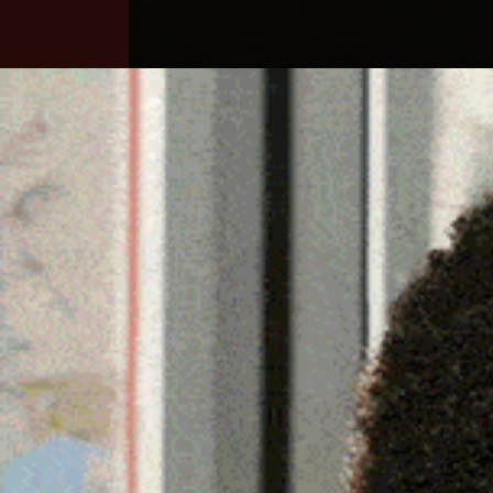
Home
Ozieri
Territorio
Sardegna
BUDONI. PICCHIA L’EX
CARABINIERI E FINISCE
25 Febbraio 2026, 16:27