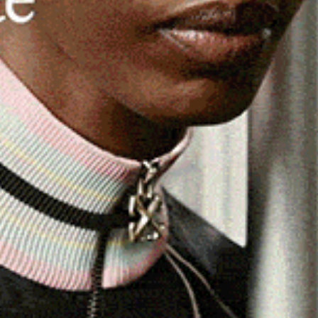
denunciate e una arrestata. È il bilancio di un servizio di
 settimana dai Carabinieri della Compagnia di Siniscola in
a a contrastare il degrado e l’insicurezza stradale, ha
 territorio.
i militari sono intervenuti per un caso di violenza su una
ttima, che ha chiamato il 112 in preda al panico e al
ioni per la localizzazione della casa, mentre stava
do in contatto telefonico con la donna, la centrale
ll’abitazione. All’arrivo, i Carabinieri hanno trovato la
o che continuava a percuoterla. Quest’ultimo, che si
stato arrestato con l’accusa di maltrattamenti e lesioni. La
e, è stata accompagnata al pronto Soccorso dell’ospedale
adale
, i Carabinieri hanno ritirato diverse patenti di guida.
ida sotto l’influenza dell’alcol, dopo essere stati