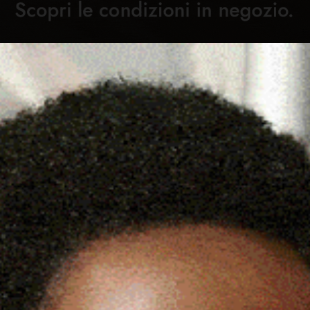
Cronaca
Attualità
Sport
Cultura
Rubric
 COMPAGNA, INTERVENGONO I
C
 IN MANETTE