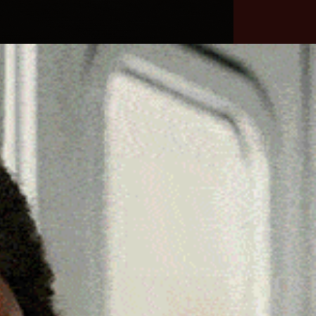
he
Necrologie
Numeri
Contatti
utili
erca
Cerca
Facebook
Threads
Instagram
X
YouTube