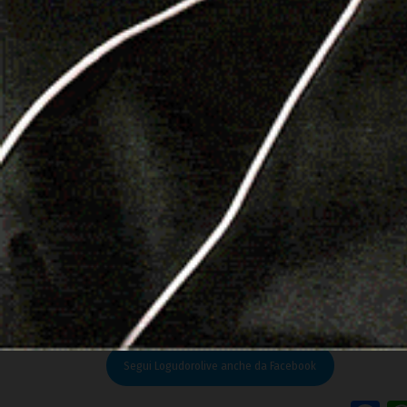
sorpresi al volante con un tasso alcolemico super
per essersi rifiutati di sottoporsi all’alcoltest
vista della pattuglia, ha abbandonato l’auto in 
un’aiuola.
Le attività hanno riguardato anche il
contrasto 
detenzione ai fini di spaccio dopo essere stato
precisione. Altri tre giovani, trovati in posses
luoghi della movida, sono stati invece segnalat
Riproduzione riservata © Logudorolive
Leggi le altre notizie su
logudorolive.it
Segui Logudorolive anche da Facebook