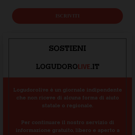
SOSTIENI
LIVE
LOGUDORO
.IT
Logudorolive è un giornale indipendente
che non riceve di alcuna forma di aiuto
statale o regionale.
Per continuare il nostro servizio di
informazione gratuito, libero e aperto a