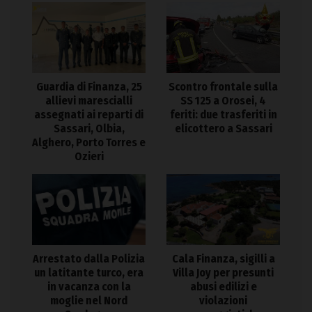
Guardia di Finanza, 25
Scontro frontale sulla
allievi marescialli
SS 125 a Orosei, 4
assegnati ai reparti di
feriti: due trasferiti in
Sassari, Olbia,
elicottero a Sassari
Alghero, Porto Torres e
Ozieri
Arrestato dalla Polizia
Cala Finanza, sigilli a
un latitante turco, era
Villa Joy per presunti
in vacanza con la
abusi edilizi e
moglie nel Nord
violazioni