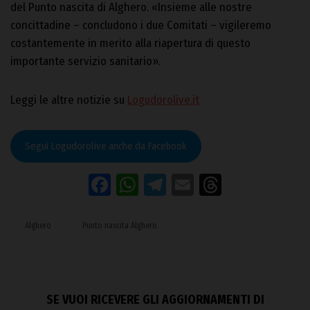
del Punto nascita di Alghero. «Insieme alle nostre
concittadine – concludono i due Comitati – vigileremo
costantemente in merito alla riapertura di questo
importante servizio sanitario».
Leggi le altre notizie su
Logudorolive.it
Segui Logudorolive anche da Facebook
Facebook
WhatsApp
Telegram
Email
Threads
Alghero
Punto nascita Alghero
SE VUOI RICEVERE GLI AGGIORNAMENTI DI