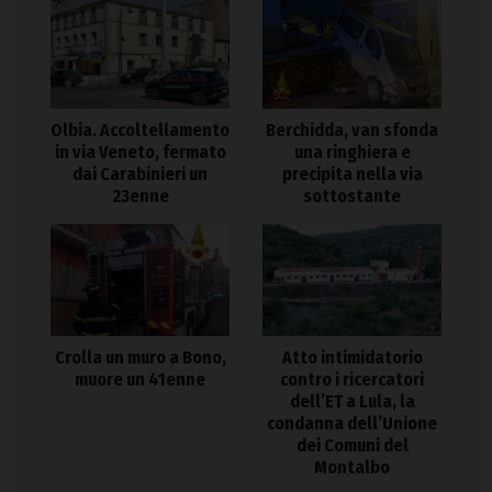
Olbia. Accoltellamento
Berchidda, van sfonda
in via Veneto, fermato
una ringhiera e
dai Carabinieri un
precipita nella via
23enne
sottostante
Crolla un muro a Bono,
Atto intimidatorio
muore un 41enne
contro i ricercatori
dell’ET a Lula, la
condanna dell’Unione
dei Comuni del
Montalbo