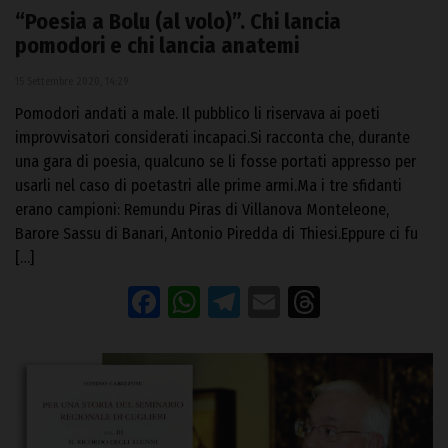
“Poesia a Bolu (al volo)”. Chi lancia
pomodori e chi lancia anatemi
15 Settembre 2020, 14:29
Pomodori andati a male. Il pubblico li riservava ai poeti
improvvisatori considerati incapaci.Si racconta che, durante
una gara di poesia, qualcuno se li fosse portati appresso per
usarli nel caso di poetastri alle prime armi.Ma i tre sfidanti
erano campioni: Remundu Piras di Villanova Monteleone,
Barore Sassu di Banari, Antonio Piredda di Thiesi.Eppure ci fu
[…]
Facebook
WhatsApp
Telegram
Email
Threads