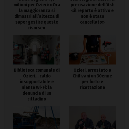
milioni per Ozieri: «Ora
precisazione dell’Asl:
la maggioranza si
«il reparto è attivo e
dimostri all’altezza di
non è stato
saper gestire queste
cancellato»
risorse»
Biblioteca comunale di
Ozieri, arrestato a
Ozieri… caldo
Chilivani un 30enne
insopportabile e
per furto e
niente Wi-Fi: la
ricettazione
denuncia di un
cittadino