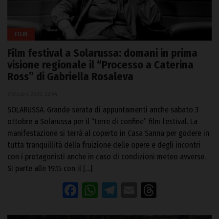
FILM
Film festival a Solarussa: domani in prima
visione regionale il “Processo a Caterina
Ross” di Gabriella Rosaleva
2 Ottobre 2020, 22:44
SOLARUSSA. Grande serata di appuntamenti anche sabato 3
ottobre a Solarussa per il “terre di confine” film festival. La
manifestazione si terrà al coperto in Casa Sanna per godere in
tutta tranquillità della fruizione delle opere e degli incontri
con i protagonisti anche in caso di condizioni meteo avverse.
Si parte alle 19.15 con il […]
Facebook
WhatsApp
Telegram
Email
Threads