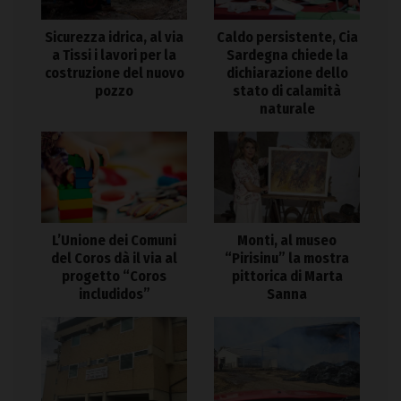
Sicurezza idrica, al via
Caldo persistente, Cia
a Tissi i lavori per la
Sardegna chiede la
costruzione del nuovo
dichiarazione dello
pozzo
stato di calamità
naturale
L’Unione dei Comuni
Monti, al museo
del Coros dà il via al
“Pirisinu” la mostra
progetto “Coros
pittorica di Marta
includidos”
Sanna