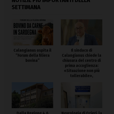
SETTIMANA
Calangianus ospita il
Il sindaco di
“Forum della filiera
Calangianus chiede la
bovina”
chiusura del centro di
prima accoglienza:
«Situazione non più
tollerabile»,
Dalla Regione 4,6
Neurologia di Ozieri, la