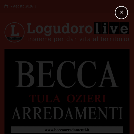
7 Agosto 2026
×