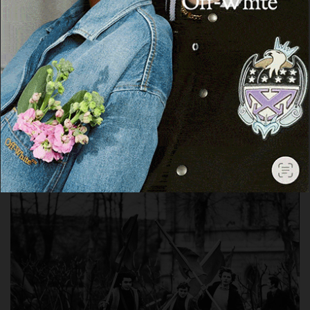
17 Settembre 2020, 14:30
Ironizzare sul cognome. Chi non l’ha mai fatto?C’è chi mi
chiama ancora, ironicamente, “Vecchioni”, ché Becciu è
“Vecchio” in sardo!Anche i poeti improvvisatori se ne davano di
santa ragione, rispondendosi per le rime. Come i due ozieresi,
tra i più grandi della prima generazione: Cubeddu e
Pirastru.Cubeddu è diminutivo di cuba, allude quindi a una […]
Facebook
WhatsApp
Telegram
Email
Threads