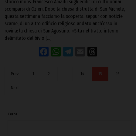
storico mons. Francesco Amadu sugli edifici di culto ormai
scomparsi di Ozieri. Dopo la chiesa distrutta di San Michele,
questa settimana facciamo la scoperta, seppur con notizie
scarne, di un altro edificio religioso andato anch’esso in
rovina: la chiesa di San’Agostino. «Sita nel tratto interno
delimitato dal bivio […]
Facebook
WhatsApp
Telegram
Email
Threads
Prev
1
2
…
14
15
16
Next
Cerca