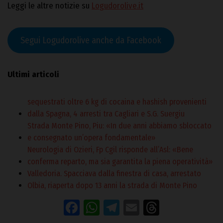
Leggi le altre notizie su
Logudorolive.it
Segui Logudorolive anche da Facebook
Ultimi articoli
sequestrati oltre 6 kg di cocaina e hashish provenienti
dalla Spagna, 4 arresti tra Cagliari e S.G. Suergiu
Strada Monte Pino, Piu: «In due anni abbiamo sbloccato
e consegnato un’opera fondamentale»
Neurologia di Ozieri, Fp Cgil risponde all’Asl: «Bene
conferma reparto, ma sia garantita la piena operatività»
Valledoria. Spacciava dalla finestra di casa, arrestato
Olbia, riaperta dopo 13 anni la strada di Monte Pino
Facebook
WhatsApp
Telegram
Email
Threads