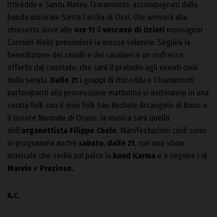
Ittireddu e Santu Mateu Tzaramonte, accompagnati dalla
banda musicale Santa Cecilia di Ossi, che arriverà alla
chiesetta dove alle
ore 11
il
vescovo di Ozieri
monsignor
Corrado Melis presiederà la messa solenne. Seguirà la
benedizione dei cavalli e dei cavalieri e un rinfresco
offerto dal comitato, che sarà il preludio agli eventi civili
della serata.
Dalle 21
i gruppi di Ittireddu e Chiaramonti
partecipanti alla processione mattutina si esibiranno in una
serata folk con il mini folk San Michele Arcangelo di Bono e
il tenore Nunnale di Orune; la musica sarà quella
dell’
organettista
Filippo Chelo
. Manifestazioni civili sono
in programma anche
sabato
,
dalle 21
, con uno show
musicale che vedrà sul palco la
band Karma
e a seguire i dj
Marvin
e
Prezioso.
A.C.