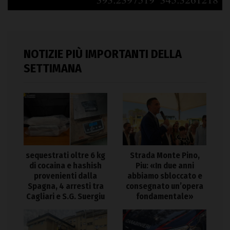
NOTIZIE PIÙ IMPORTANTI DELLA
SETTIMANA
sequestrati oltre 6 kg
Strada Monte Pino,
di cocaina e hashish
Piu: «In due anni
provenienti dalla
abbiamo sbloccato e
Spagna, 4 arresti tra
consegnato un’opera
Cagliari e S.G. Suergiu
fondamentale»