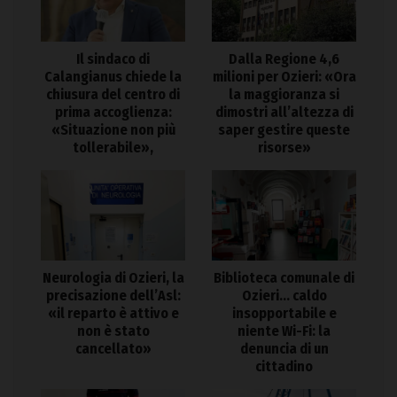
Il sindaco di
Dalla Regione 4,6
Calangianus chiede la
milioni per Ozieri: «Ora
chiusura del centro di
la maggioranza si
prima accoglienza:
dimostri all’altezza di
«Situazione non più
saper gestire queste
tollerabile»,
risorse»
Neurologia di Ozieri, la
Biblioteca comunale di
precisazione dell’Asl:
Ozieri… caldo
«il reparto è attivo e
insopportabile e
non è stato
niente Wi-Fi: la
cancellato»
denuncia di un
cittadino