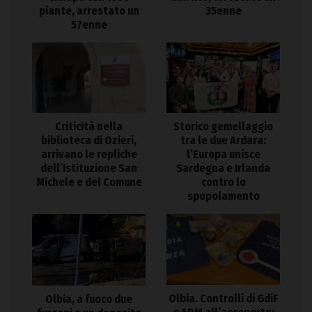
piante, arrestato un
35enne
57enne
Criticità nella
Storico gemellaggio
biblioteca di Ozieri,
tra le due Ardara:
arrivano le repliche
l’Europa unisce
dell’Istituzione San
Sardegna e Irlanda
Michele e del Comune
contro lo
spopolamento
Olbia. Controlli di GdiF
Olbia, a fuoco due