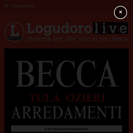
9 Agosto 2026
×