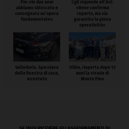
Piu: «In due anni
Cgil risponde all’Asl:
abbiamo sbloccato e
«Bene conferma
consegnato un’opera
reparto, ma sia
fondamentale»
garantita la piena
operatività»
Valledoria. Spacciava
Olbia, riaperta dopo 13
dalla finestra di casa,
anni la strada di
arrestato
Monte Pino
SE VUOI RICEVERE GLI AGGIORNAMENTI DI