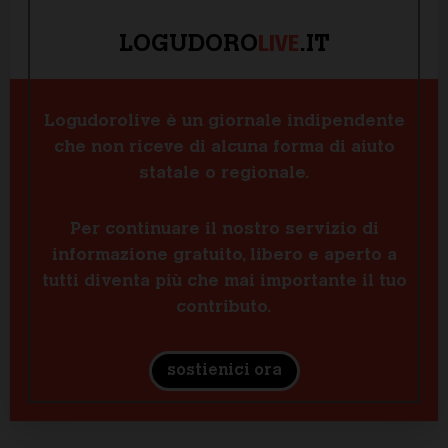
LIVE
LOGUDORO
.IT
Logudorolive è un giornale indipendente
che non riceve di alcuna forma di aiuto
statale o regionale.
Per continuare il nostro servizio di
informazione gratuito, libero e aperto a
tutti diventa più che mai importante il tuo
contributo.
sostienici ora