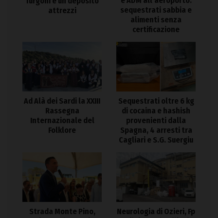
e ADM all’aeroporto:
furgoni e un deposito
sequestrati sabbia e
attrezzi
alimenti senza
certificazione
Ad Alà dei Sardi la XXIII
Sequestrati oltre 6 kg
Rassegna
di cocaina e hashish
Internazionale del
provenienti dalla
Folklore
Spagna, 4 arresti tra
Cagliari e S.G. Suergiu
Strada Monte Pino,
Neurologia di Ozieri, Fp