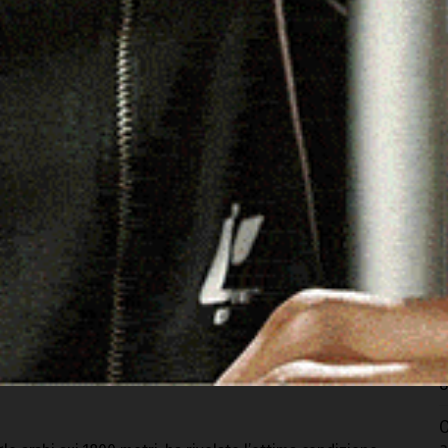
N
u
8
erba e alla distanza di 1600 metri, nel
Premio Coratina
C
a
Reina del Sur (Nando Parrado-Ottana Galoppo-A.
r
sa, accumulando vantaggio e poi difendendosi da Manpea
e l’Alguer.
8
no
per purosangue di tre anni, volata sulla distanza breve
S
u
animando la corsa sino a metà dirittura quando si arrende
s
rce-G. Chessa-R. Masala-G. Fresu),
seguono nel
8
O