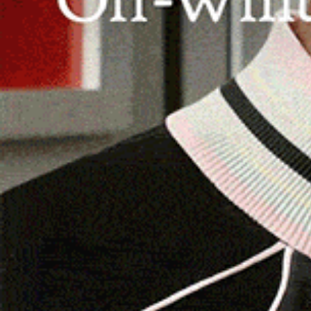
Billy, Grid, Chopin, Leopold Bloom e Gig
CHILIVANI | 7 settembre 2025.
Un pubblico abb
dell’ippodromo di Chilivani nella terza giornata 
riposante, sotto i riflettori. Certamente sabato 
Palio dei Comuni e le listed per i puro sangue ara
Alla prima si corre in sabbia il
Premio Originale
Gioanna (Batman-S. Saba-A. Cottu-G. Gungu
prosegue sino ad allungare in dirittura, mentr
Bonorva, davanti a General de Campeda e Gepp