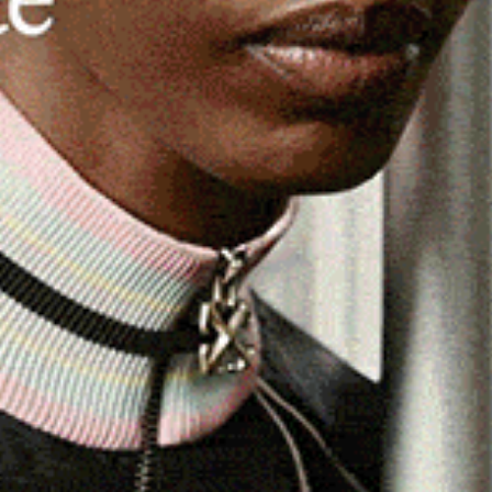
liola.
astanza numeroso ha animato ieri gli spalti e il parterre
di corse della riunione estiva, in una serata fresca e
prossimo, giornata piena di eventi a partire dal Derby, il
bi, ci sarà il pienone.
 Olio S. Giuliano
per anglo arabi maiden, nel quale
i)
in evidenza sin dall’avvio, conquista lo steccato e
e per il secondo posto rinviene bene Giamaica de
o.