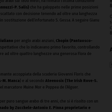
a
lo arabi sui 1800 metri, ha rivelato l’ottima condizione
8
nnuzzi-P. Salis)
che ha galoppato nelle prime posizioni
è scattato con decisione tenendo ad oltre una lunghezza
O
in sostituzione dell’infortunato S. Gessa. A seguire Gianu
s
c
8
Giuliano
per anglo arabi anziani,
Chopin (Pantuosco-
aspettative che lo indicavano primo favorito, controllando
are ad oltre quattro lunghezze una generosa Flora de
A
mante accoppiata della scuderia Giovanni Floris che
s-M. Manca
) e al secondo
Ateenosix (The Irish Rove-S.
 nel marcatore Muine Mor e Poppea de l’Alguer.
per puro sangue arabo di tre anni, che si è risolto con un
rnado by Zucchele-Antonio E. Pinna proprietario e