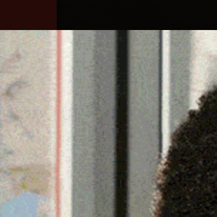
Home
Ozieri
Territorio
Sardegna
IPPODROMO DI CHILIVAN
GIORNATA DI CORSE DEL
7 Settembre 2025, 23:11