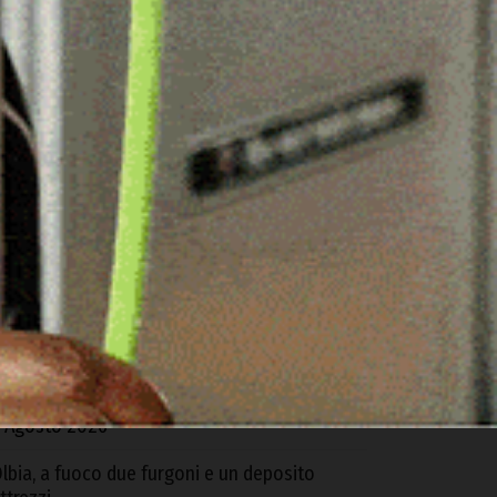
ARTICOLI RECENTI
uoro. Ruba in casa del rivale in amore dopo
na lite, arrestato un 35enne
 Agosto 2026
riticità nella biblioteca di Ozieri, arrivano le
epliche dell’Istituzione San Michele e del
Comune
 Agosto 2026
torico gemellaggio tra le due Ardara: l’Europa
nisce Sardegna e Irlanda contro lo
popolamento
 Agosto 2026
lbia, a fuoco due furgoni e un deposito