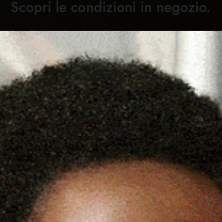
Cronaca
Attualità
Sport
Cultura
Rubric
I: I RISULTATI DELLA TERZA
C
LA RIUNIONE ESTIVA