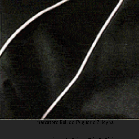
Sei purosangue di due anni si sono sfidati sull’
Olio S. Giuliano
e, come da pronostico, è stat
Cottu-A.Fele)
a controllare e dominare la cor
de l’Alguer, terza Barbagia Beach, quarta Floris d
Alla terza
Premio Cuor d’olivo-Olio S. Giulia
dei mille metri, lotta all’avanguardia My Lady 
allo scatto imparabile di
Tamalo Billy (Land Fo
marcatore Bull de l’Alguer e Zuleyha.