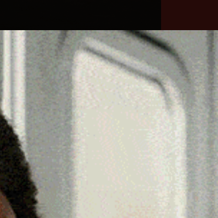
he
Necrologie
Numeri
Contatti
utili
erca
Cerca
Facebook
Threads
Instagram
X
YouTube