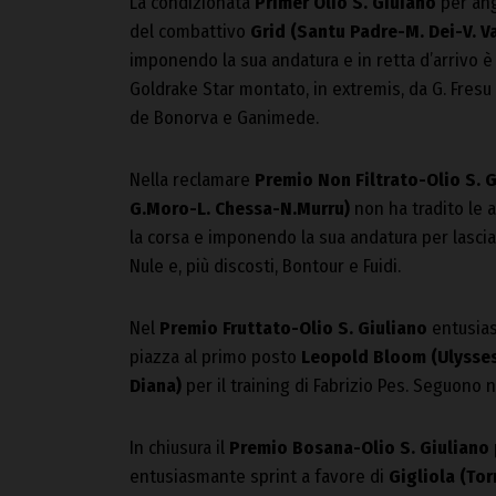
La condizionata
Primer Olio S. Giuiano
per ang
del combattivo
Grid (Santu Padre-M. Dei-V. Va
imponendo la sua andatura e in retta d’arrivo 
Goldrake Star montato, in extremis, da G. Fresu 
de Bonorva e Ganimede.
Nella reclamare
Premio Non Filtrato-Olio S. 
G.Moro-L. Chessa-N.Murru)
non ha tradito le 
la corsa e imponendo la sua andatura per lasci
Nule e, più discosti, Bontour e Fuidi.
Nel
Premio Fruttato-Olio S. Giuliano
entusias
piazza al primo posto
Leopold Bloom (Ulysse
Diana)
per il training di Fabrizio Pes. Seguono
In chiusura il
Premio Bosana-Olio S. Giuliano
entusiasmante sprint a favore di
Gigliola (To