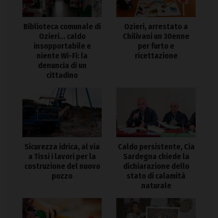
Biblioteca comunale di
Ozieri, arrestato a
Ozieri… caldo
Chilivani un 30enne
insopportabile e
per furto e
niente Wi-Fi: la
ricettazione
denuncia di un
cittadino
Sicurezza idrica, al via
Caldo persistente, Cia
a Tissi i lavori per la
Sardegna chiede la
costruzione del nuovo
dichiarazione dello
pozzo
stato di calamità
naturale