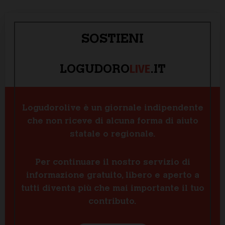
SOSTIENI
LIVE
LOGUDORO
.IT
Logudorolive è un giornale indipendente
che non riceve di alcuna forma di aiuto
statale o regionale.
Per continuare il nostro servizio di
informazione gratuito, libero e aperto a
tutti diventa più che mai importante il tuo
contributo.