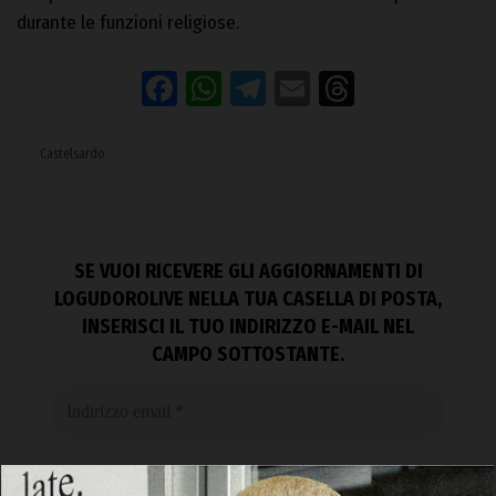
durante le funzioni religiose.
Facebook
WhatsApp
Telegram
Email
Threads
Castelsardo
SE VUOI RICEVERE GLI AGGIORNAMENTI DI
LOGUDOROLIVE NELLA TUA CASELLA DI POSTA,
INSERISCI IL TUO INDIRIZZO E-MAIL NEL
CAMPO SOTTOSTANTE.
Non inviamo spam! Leggi la nostra