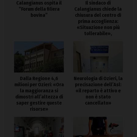
Calangianus ospita il
Il sindaco di
“Forum della filiera
Calangianus chiede la
bovina”
chiusura del centro di
prima accoglienza:
«Situazione non più
tollerabile»,
Dalla Regione 4,6
Neurologia di Ozieri, la
milioni per Ozieri: «Ora
precisazione dell’Asl:
la maggioranza si
«il reparto è attivo e
dimostri all’altezza di
non è stato
saper gestire queste
cancellato»
risorse»