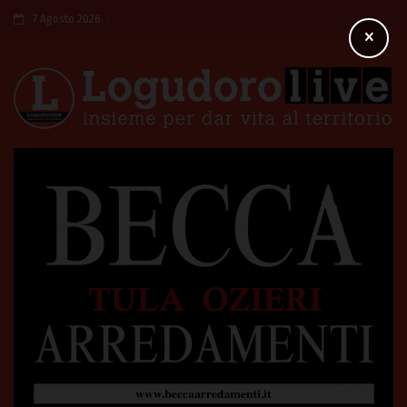
7 Agosto 2026
×