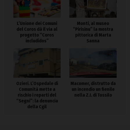
L’Unione dei Comuni
Monti, al museo
del Coros dà il via al
“Pirisinu” la mostra
progetto “Coros
pittorica di Marta
includidos”
Sanna
Ozieri. L’Ospedale di
Macomer, distrutto da
Comunità mette a
un incendio un fienile
rischio i reparti del
nella Z.I. di Tossilo
“Segni”: la denuncia
della Cgil